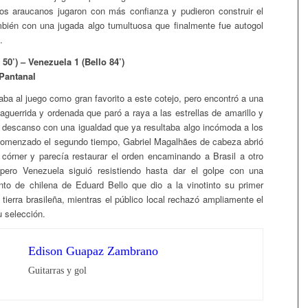
, los araucanos jugaron con más confianza y pudieron construir el
bién con una jugada algo tumultuosa que finalmente fue autogol
.
 50’) – Venezuela 1 (Bello 84’)
Pantanal
aba al juego como gran favorito a este cotejo, pero encontró a una
aguerrida y ordenada que paró a raya a las estrellas de amarillo y
l descanso con una igualdad que ya resultaba algo incómoda a los
comenzado el segundo tiempo, Gabriel Magalhães de cabeza abrió
 córner y parecía restaurar el orden encaminando a Brasil a otro
, pero Venezuela siguió resistiendo hasta dar el golpe con una
nto de chilena de Eduard Bello que dio a la vinotinto su primer
 tierra brasileña, mientras el público local rechazó ampliamente el
u selección.
Edison Guapaz Zambrano
Guitarras y gol