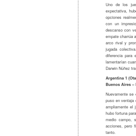
Uno de los jue
expectativa, hu
opciones realme
con un impresi
descanso con ve
empate charrúa a
arco rival y pr
jugada colectiv
diferencia para 
lamentarían cuan
Darwin Núñez tra
Argentina 1 (Ot
Buenos Aires –
Nuevamente se e
puso en ventaja 
ampliamente el j
hubo fortuna par
medio campo, s
acciones, pero 
tanto.