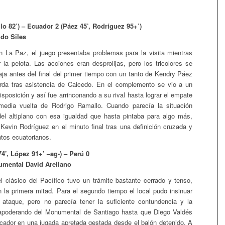
lo 82’) – Ecuador 2 (Páez 45’, Rodríguez 95+’)
do Siles
 La Paz, el juego presentaba problemas para la visita mientras
la pelota. Las acciones eran desprolijas, pero los tricolores se
aja antes del final del primer tiempo con un tanto de Kendry Páez
urda tras asistencia de Caicedo. En el complemento se vio a un
isposición y así fue arrinconando a su rival hasta lograr el empate
edia vuelta de Rodrigo Ramallo. Cuando parecía la situación
del altiplano con esa igualdad que hasta pintaba para algo más,
e Kevin Rodríguez en el minuto final tras una definición cruzada y
ntos ecuatorianos.
74’, López 91+’ –ag-) – Perú 0
umental David Arellano
 clásico del Pacífico tuvo un trámite bastante cerrado y tenso,
 la primera mitad. Para el segundo tiempo el local pudo insinuar
ataque, pero no parecía tener la suficiente contundencia y la
 apoderando del Monumental de Santiago hasta que Diego Valdés
rcador en una jugada apretada gestada desde el balón detenido. A