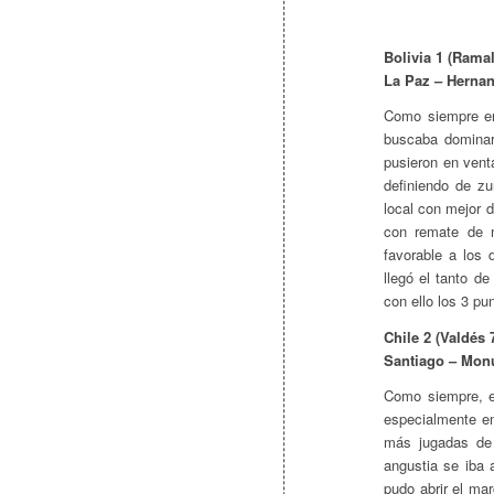
Bolivia 1 (Ramal
La Paz – Hernan
Como siempre en
buscaba dominar 
pusieron en vent
definiendo de z
local con mejor d
con remate de m
favorable a los 
llegó el tanto d
con ello los 3 pu
Chile 2 (Valdés 
Santiago – Mon
Como siempre, el
especialmente en
más jugadas de 
angustia se iba
pudo abrir el ma