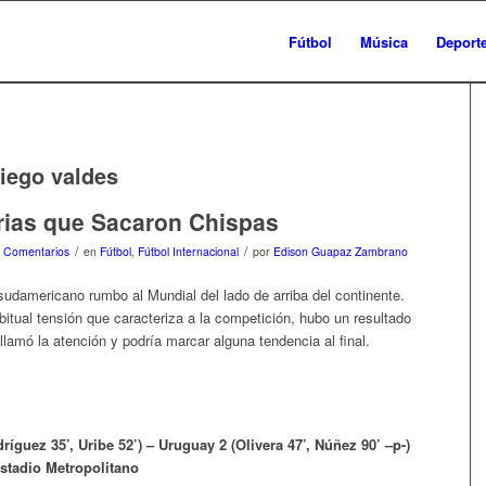
Fútbol
Música
Deport
iego valdes
rias que Sacaron Chispas
/
/
 Comentarios
en
Fútbol
,
Fútbol Internacional
por
Edison Guapaz Zambrano
sudamericano rumbo al Mundial del lado de arriba del continente.
bitual tensión que caracteriza a la competición, hubo un resultado
 llamó la atención y podría marcar alguna tendencia al final.
íguez 35’, Uribe 52’) – Uruguay 2 (Olivera 47’, Núñez 90’ –p-)
Estadio Metropolitano