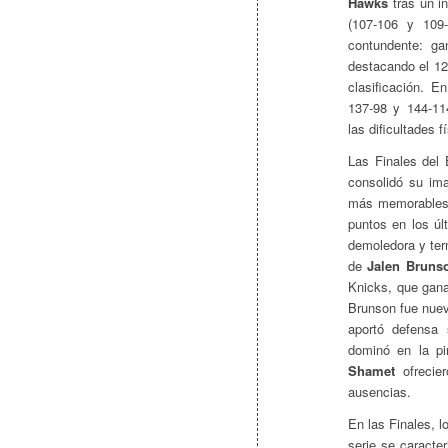
Hawks
tras un in
(107-106 y 109-
contundente: ga
destacando el 126
clasificación. E
137-98 y 144-11
las dificultades f
Las Finales del 
consolidó su im
más memorables 
puntos en los úl
demoledora y ter
de
Jalen Bruns
Knicks, que gana
Brunson fue nuev
aportó defensa 
dominó en la p
Shamet
ofrecier
ausencias.
En las Finales, 
serie se caracte