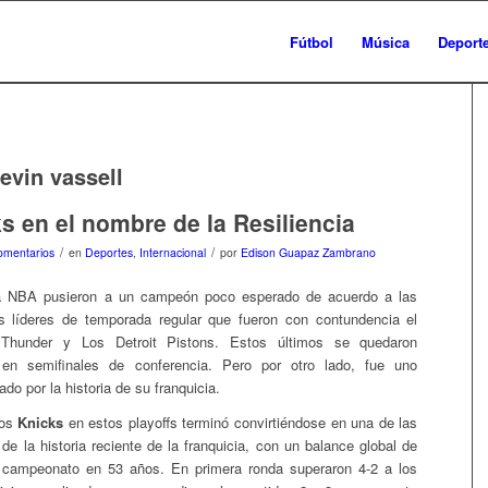
Fútbol
Música
Deport
evin vassell
s en el nombre de la Resiliencia
/
/
omentarios
en
Deportes
,
Internacional
por
Edison Guapaz Zambrano
la NBA pusieron a un campeón poco esperado de acuerdo a las
 líderes de temporada regular que fueron con contundencia el
Thunder y Los Detroit Pistons. Estos últimos se quedaron
en semifinales de conferencia. Pero por otro lado, fue uno
do por la historia de su franquicia.
los
Knicks
en estos playoffs terminó convirtiéndose en una de las
e la historia reciente de la franquicia, con un balance global de
r campeonato en 53 años. En primera ronda superaron 4-2 a los