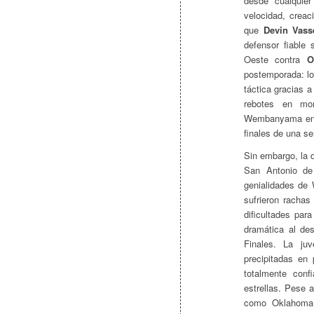
desde cualquie
velocidad, creac
que
Devin Vass
defensor fiable 
Oeste contra
Ok
postemporada: lo
táctica gracias a
rebotes en mom
Wembanyama en a
finales de una s
Sin embargo, la 
San Antonio de
genialidades de
sufrieron rachas
dificultades pa
dramática al des
Finales. La juv
precipitadas en
totalmente conf
estrellas. Pese a
como Oklahoma 