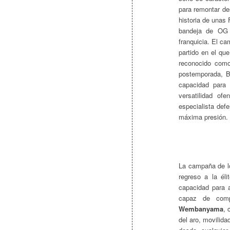
para remontar de
historia de unas 
bandeja de OG 
franquicia. El c
partido en el qu
reconocido como
postemporada, B
capacidad para 
versatilidad of
especialista def
máxima presión.
La campaña de lo
regreso a la éli
capacidad para a
capaz de comp
Wembanyama
, 
del aro, movilid