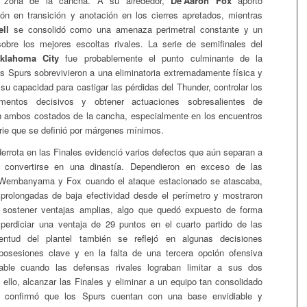
r zona de la cancha. A su alrededor,
De’Aaron Fox
aportó
ión en transición y anotación en los cierres apretados, mientras
ell
se consolidó como una amenaza perimetral constante y un
sobre los mejores escoltas rivales. La serie de semifinales del
lahoma City
fue probablemente el punto culminante de la
s Spurs sobrevivieron a una eliminatoria extremadamente física y
 su capacidad para castigar las pérdidas del Thunder, controlar los
entos decisivos y obtener actuaciones sobresalientes de
mbos costados de la cancha, especialmente en los encuentros
erie que se definió por márgenes mínimos.
derrota en las Finales evidenció varios defectos que aún separan a
 convertirse en una dinastía. Dependieron en exceso de las
 Wembanyama y Fox cuando el ataque estacionado se atascaba,
 prolongadas de baja efectividad desde el perímetro y mostraron
ra sostener ventajas amplias, algo que quedó expuesto de forma
perdiciar una ventaja de 29 puntos en el cuarto partido de las
entud del plantel también se reflejó en algunas decisiones
 posesiones clave y en la falta de una tercera opción ofensiva
iable cuando las defensas rivales lograban limitar a sus dos
 ello, alcanzar las Finales y eliminar a un equipo tan consolidado
confirmó que los Spurs cuentan con una base envidiable y