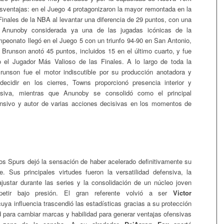
sventajas: en el Juego 4 protagonizaron la mayor remontada en la
Finales de la NBA al levantar una diferencia de 29 puntos, con una
Anunoby considerada ya una de las jugadas icónicas de la
ampeonato llegó en el Juego 5 con un triunfo 94-90 en San Antonio,
e Brunson anotó 45 puntos, incluidos 15 en el último cuarto, y fue
 el Jugador Más Valioso de las Finales. A lo largo de toda la
runson fue el motor indiscutible por su producción anotadora y
decidir en los cierres, Towns proporcionó presencia interior y
ensiva, mientras que Anunoby se consolidó como el principal
ensivo y autor de varias acciones decisivas en los momentos de
s Spurs dejó la sensación de haber acelerado definitivamente su
te. Sus principales virtudes fueron la versatilidad defensiva, la
justar durante las series y la consolidación de un núcleo joven
etir bajo presión. El gran referente volvió a ser
Victor
cuya influencia trascendió las estadísticas gracias a su protección
ad para cambiar marcas y habilidad para generar ventajas ofensivas