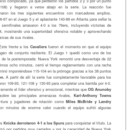
icio complicado, ya que perdieron los partidos 2 y 3 por un punto
108) y llegaron a verse abajo en la serie. La reacción fue
naron los tres siguientes encuentros con marcadores amplios,
-97 en el Juego 5 y el aplastante 140-89 en Atlanta para sellar la
n semifinales arrasaron 4-0 a los 76ers, incluyendo victorias de
4, mostrando una superioridad ofensiva notable y aprovechando
ísicas de sus rivales.
Este frente a los
Cavaliers
fueron el momento en que el equipo
agen de conjunto resiliente. El Juego 1 quedó como uno de los
de la postemporada: Nueva York remontó una desventaja de 22
timos ocho minutos, cerró el tiempo reglamentario con una racha
minó imponiéndose 115-104 en la prórroga gracias a los 38 puntos
on.
A partir de allí la serie fue completamente favorable para los
ron 109-93, 121-108 y 130-93 para completar una barrida por 4-0.
amente el líder ofensivo y emocional, mientras que
OG Anunoby
sobre las principales amenazas rivales,
Karl-Anthony Towns
intura y jugadores de rotación como
Miles McBride y Landry
on minutos de enorme valor cuando el equipo sufrió algunas
los
Knicks derrotaron 4-1 a los Spurs
para conquistar el título. La
rizó por partidos muy cerrados y por la capacidad de Nueva York