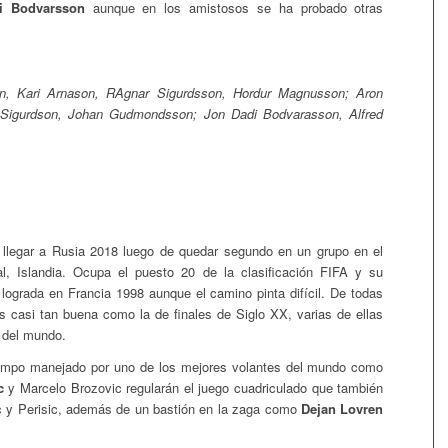
i Bodvarsson
aunque en los amistosos se ha probado otras
on, Kari Arnason, RAgnar Sigurdsson, Hordur Magnusson; Aron
i Sigurdson, Johan Gudmondsson; Jon Dadi Bodvarasson, Alfred
 llegar a Rusia 2018 luego de quedar segundo en un grupo en el
l, Islandia. Ocupa el puesto 20 de la clasificación FIFA y su
 lograda en Francia 1998 aunque el camino pinta difícil. De todas
s casi tan buena como la de finales de Siglo XX, varias de ellas
 del mundo.
ampo manejado por uno de los mejores volantes del mundo como
c
y Marcelo Brozovic regularán el juego cuadriculado que también
 y Perisic, además de un bastión en la zaga como
Dejan Lovren