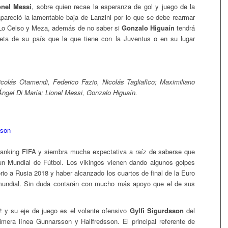
onel Messi
, sobre quien recae la esperanza de gol y juego de la
areció la lamentable baja de Lanzini por lo que se debe rearmar
 Lo Celso y Meza, además de no saber si
Gonzalo Higuaín
tendrá
seta de su país que la que tiene con la Juventus o en su lugar
icolás Otamendi, Federico Fazio, Nicolás Tagliafico; Maximiliano
Ángel Di María; Lionel Messi, Gonzalo Higuaín.
ranking FIFA y siembra mucha expectativa a raíz de saberse que
 un Mundial de Fútbol. Los vikingos vienen dando algunos golpes
io a Rusia 2018 y haber alcanzado los cuartos de final de la Euro
mundial. Sin duda contarán con mucho más apoyo que el de sus
2 y su eje de juego es el volante ofensivo
Gylfi Sigurdsson
del
mera línea Gunnarsson y Hallfredsson. El principal referente de