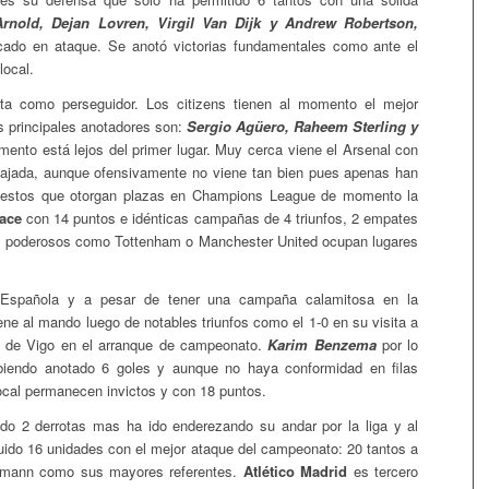
Arnold, Dejan Lovren, Virgil Van Dijk y Andrew Robertson,
ado en ataque. Se anotó victorias fundamentales como ante el
local.
a como perseguidor. Los citizens tienen al momento el mejor
s principales anotadores son:
Sergio Agüero, Raheem Sterling y
ento está lejos del primer lugar. Muy cerca viene el Arsenal con
cajada, aunque ofensivamente no viene tan bien pues apenas han
puestos que otorgan plazas en Champions League de momento la
lace
con 14 puntos e idénticas campañas de 4 triunfos, 2 empates
ás poderosos como Tottenham o Manchester United ocupan lugares
Española y a pesar de tener una campaña calamitosa en la
ne al mando luego de notables triunfos como el 1-0 en su visita a
lta de Vigo en el arranque de campeonato.
Karim Benzema
por lo
biendo anotado 6 goles y aunque no haya conformidad en filas
ocal permanecen invictos y con 18 puntos.
ido 2 derrotas mas ha ido enderezando su andar por la liga y al
do 16 unidades con el mejor ataque del campeonato: 20 tantos a
ezmann como sus mayores referentes.
Atlético Madrid
es tercero