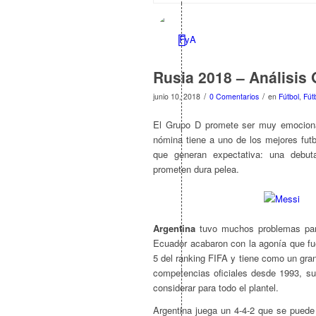
Rusia 2018 – Análisis
/
/
junio 10, 2018
0 Comentarios
en
Fútbol
,
Fút
El Grupo D promete ser muy emocionan
nómina tiene a uno de los mejores futbo
que generan expectativa: una debut
prometen dura pelea.
Argentina
tuvo muchos problemas para
Ecuador acabaron con la agonía que fue
5 del ranking FIFA y tiene como un gran
competencias oficiales desde 1993, su
considerar para todo el plantel.
Argentina juega un 4-4-2 que se puede