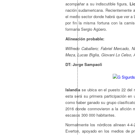
acompañar a su indiscutible figura,
Li
nación sudamericana. Recientemente ap
el medio sector donde habrá que ver a
por fin la misma fortuna con la cami
formaría Sergio Agüero.
Alineación probable:
Wilfredo Caballero; Fabriel Mercado, N
Meza, Lucas Biglia, Giovani Lo Celso, 
DT: Jorge Sampaoli
Islandia
se ubica en el puesto 22 del 
esta será su primera participación en
como haber ganado su grupo clasificator
2016 donde conmovieron a la afición 
escasos 300 000 habitantes.
Normalmente los nórdicos alinean 4-4-
Everton, apoyado en los medios de pri