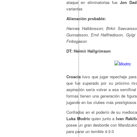
ataque en eliminatorias fue
Jon Dad
variantes
Alienación probable:
Hannes Halldorsson; Birkir Saevarss
Gunnarsson, Emil Hallfredsson, Gylg
Finbogason
DT: Heimir Hallgrimson
Croacia
tuvo que jugar repechaje para
que fue superado por su próximo riva
aspiración sería volver a esa semifinal
formas tienen una generación de figura
jugando en los clubes más prestigiosos
Confiados en el poderío de su medioc
Luka Modric
quien junto a
Ivan Rakiti
posee un gran desborde con Mandzukic
para parar un temible 4-3-3