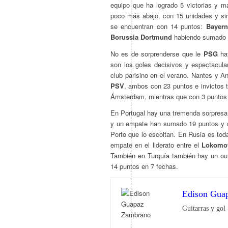
equipo que ha logrado 5 victorias y m
poco más abajo, con 15 unidades y sin
se encuentran con 14 puntos:
Bayern
Borussia Dortmund
habiendo sumado 1
No es de sorprenderse que le
PSG
hay
son los goles decisivos y espectacula
club parisino en el verano. Nantes y A
PSV
, ambos con 23 puntos e invictos tr
Ámsterdam, mientras que con 3 puntos
En Portugal hay una tremenda sorpresa
y un empate han sumado 19 puntos y co
Porto que lo escoltan. En Rusia es tod
empate en el liderato entre el
Lokomot
También en Turquía también hay un out
14 puntos en 7 fechas.
Edison Gua
Guitarras y gol