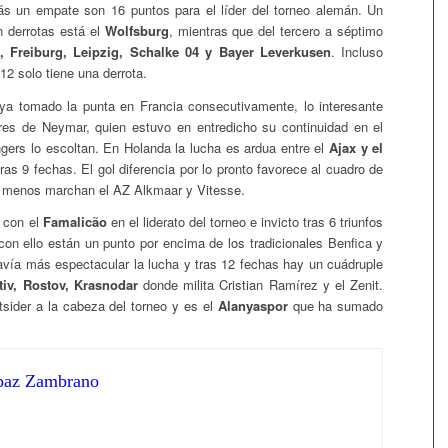
ás un empate son 16 puntos para el líder del torneo alemán. Un
 derrotas está el
Wolfsburg
, mientras que del tercero a séptimo
, Freiburg, Leipzig, Schalke 04 y Bayer Leverkusen
. Incluso
2 solo tiene una derrota.
a tomado la punta en Francia consecutivamente, lo interesante
res de Neymar, quien estuvo en entredicho su continuidad en el
ngers lo escoltan. En Holanda la lucha es ardua entre el
Ajax y el
as 9 fechas. El gol diferencia por lo pronto favorece al cuadro de
 menos marchan el AZ Alkmaar y Vitesse.
 con el
Famalicão
en el liderato del torneo e invicto tras 6 triunfos
n ello están un punto por encima de los tradicionales Benfica y
avía más espectacular la lucha y tras 12 fechas hay un cuádruple
iv, Rostov, Krasnodar
donde milita Cristian Ramírez y el Zenit.
sider a la cabeza del torneo y es el
Alanyaspor
que ha sumado
paz Zambrano