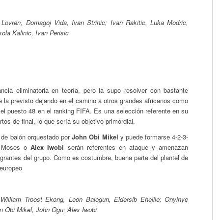
 Lovren, Domagoj Vida, Ivan Strinic; Ivan Rakitic, Luka Modric,
la Kalinic, Ivan Perisic
cia eliminatoria en teoría, pero la supo resolver con bastante
de la previsto dejando en el camino a otros grandes africanos como
l puesto 48 en el ranking FIFA. Es una selección referente en su
os de final, lo que sería su objetivo primordial.
 de balón orquestado por
John Obi Mikel
y puede formarse 4-2-3-
or Moses o
Alex Iwobi
serán referentes en ataque y amenazan
egrantes del grupo. Como es costumbre, buena parte del plantel de
 europeo
illiam Troost Ekong, Leon Balogun, Eldersib Ehejile; Onyinye
n Obi Mikel, John Ogu; Alex Iwobi