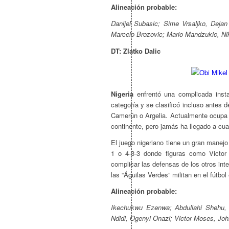
Alineación probable:
Danijel Subasic; Sime Vrsaljko, Dejan
Marcelo Brozovic; Mario Mandzukic, Niko
DT: Zlatko Dalic
Nigeria
enfrentó una complicada instan
categoría y se clasificó incluso antes 
Camerún o Argelia. Actualmente ocupa e
continente, pero jamás ha llegado a cuart
El juego nigeriano tiene un gran manejo
1 o 4-3-3 donde figuras como Vict
complicar las defensas de los otros int
las “Águilas Verdes” militan en el fútbol
Alineación probable:
Ikechukwu Ezenwa; Abdullahi Shehu, W
Ndidi, Ogenyi Onazi; Victor Moses, Joh