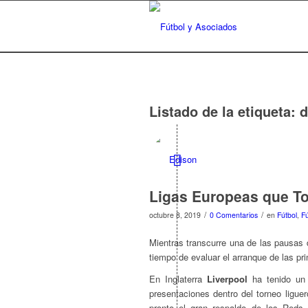
Listado de la etiqueta:
d
Ligas Europeas que 
/
/
octubre 8, 2019
0 Comentarios
en
Fútbol
,
Fú
Mientras transcurre una de las pausas 
tiempo de evaluar el arranque de las pri
En Inglaterra
Liverpool
ha tenido un 
presentaciones dentro del torneo ligue
pronto el gran respaldo de los Reds