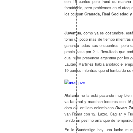
con 15 puntos pero frenó su marcha l
formidable, pero problemas en el ataqu
los ocupan
Granada, Real Sociedad y 
Juventus,
como ya es costumbre, está e
tomó un poco más de tiempo mientras s
ganando todos sus encuentros, pero ca
propia casa por 2-1. Resultado que pod
cual hubo presencia argentina por los 
Lautaro Martínez había anotado el empa
19 puntos mientras que el lombardo se
Atalanta
no la está pasando muy bien e
va tan mal y marchan terceros con 16 p
obra del artillero colombiano
Duvan Za
van Roma con 12, Lazio, Cagliari y Fi
tenido un pésimo arranque de temporada
En la Bundesliga hay una lucha mu