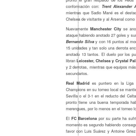
conformación con:
Trent Alexander 
mientras que Sadio Mané es el destac
Chelsea de visitante y al Arsenal como 
Nuevamente
Manchester City
se anot
ataque habiendo anotado 27 goles y su
Bernardo Silva
y con 16 puntos al mom
15 unidades y tan solo una derrota en
anotado 13 tantos. El duelo por los 
libran
Leicester, Chelsea y Crystal Pa
y 2 derrotas, mientras que equipos m
secundarios.
Real Madrid
es puntero en la Liga 
Champions en su torneo local se mantie
Sevilla o el 3-1 en el reducto del Ce
pronto tiene una buena temporada ha
merengues, por lo menos en el torneo l
El
FC Barcelona
por su parte ha sufr
momento es segundo habiendo consegui
favor con Luis Suárez y Antoine Gri