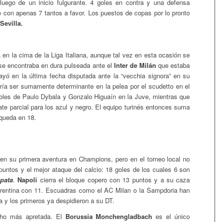
uego de un inicio fulgurante. 4 goles en contra y una defensa
e con apenas 7 tantos a favor. Los puestos de copas por lo pronto
Sevilla.
n la cima de la Liga Italiana, aunque tal vez en esta ocasión se
e encontraba en dura pulseada ante el
Inter de Milán
que estaba
yó en la última fecha disputada ante la “vecchia signora” en su
ría ser sumamente determinante en la pelea por el scudetto en el
goles de Paulo Dybala y Gonzalo Higuaín en la Juve, mientras que
te parcial para los azul y negro. El equipo turinés entonces suma
 queda en 18.
n su primera aventura en Champions, pero en el torneo local no
untos y el mejor ataque del calcio: 18 goles de los cuales 6 son
pata
.
Napoli
cierra el bloque copero con 13 puntos y a su caza
orentina con 11. Escuadras como el AC Milan o la Sampdoria han
 y los primeros ya despidieron a su DT.
cho más apretada. El
Borussia Monchengladbach
es el único