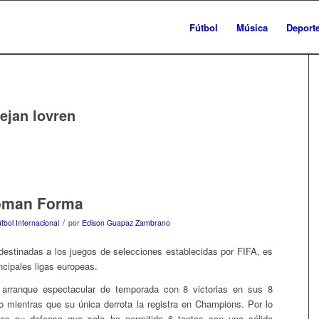
Fútbol
Música
Deport
ejan lovren
Toman Forma
/
tbol Internacional
por
Edison Guapaz Zambrano
destinadas a los juegos de selecciones establecidas por FIFA, es
ncipales ligas europeas.
arranque espectacular de temporada con 8 victorias en sus 8
ro mientras que su única derrota la registra en Champions. Por lo
 es su defensa que solo ha permitido 6 tantos con una sólida