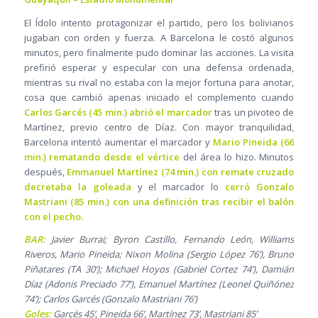
El Ídolo intento protagonizar el partido, pero los bolivianos
jugaban con orden y fuerza. A Barcelona le costó algunos
minutos, pero finalmente pudo dominar las acciones. La visita
prefirió esperar y especular con una defensa ordenada,
mientras su rival no estaba con la mejor fortuna para anotar,
cosa que cambió apenas iniciado el complemento cuando
Carlos Garcés (45 min.) abrió el marcador
tras un pivoteo de
Martínez, previo centro de Díaz. Con mayor tranquilidad,
Barcelona intentó aumentar el marcador y
Mario Pineida (66
min.) rematando desde el vértice
del área lo hizo. Minutos
después,
Emmanuel Martínez (74 min.) con remate cruzado
decretaba la goleada
y el marcador lo
cerró Gonzalo
Mastriani (85 min.) con una definición tras recibir el balón
con el pecho.
BAR:
Javier Burrai; Byron Castillo, Fernando León, Williams
Riveros, Mario Pineida; Nixon Molina (Sergio López 76’), Bruno
Piñatares (TA 30’); Michael Hoyos (Gabriel Cortez 74’), Damián
Díaz (Adonis Preciado 77’), Emanuel Martínez (Leonel Quiñónez
74’); Carlos Garcés (Gonzalo Mastriani 76’)
Goles:
Garcés 45’, Pineida 66’, Martínez 73’, Mastriani 85’