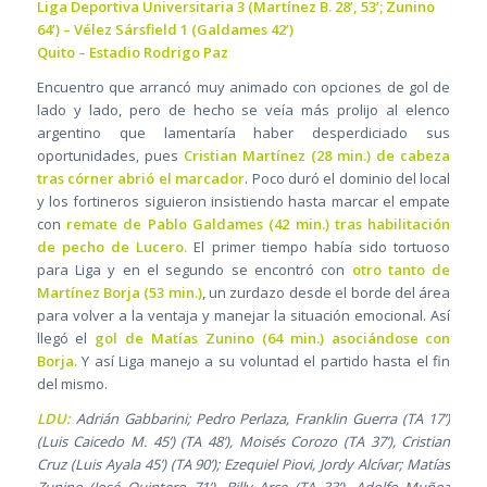
Liga Deportiva Universitaria 3 (Martínez B. 28’, 53’; Zunino
64’) – Vélez Sársfield 1 (Galdames 42’)
Quito – Estadio Rodrigo Paz
Encuentro que arrancó muy animado con opciones de gol de
lado y lado, pero de hecho se veía más prolijo al elenco
argentino que lamentaría haber desperdiciado sus
oportunidades, pues
Cristian Martínez (28 min.) de cabeza
tras córner abrió el marcador
. Poco duró el dominio del local
y los fortineros siguieron insistiendo hasta marcar el empate
con
remate de Pablo Galdames (42 min.) tras habilitación
de pecho de Lucero.
El primer tiempo había sido tortuoso
para Liga y en el segundo se encontró con
otro tanto de
Martínez Borja (53 min.)
, un zurdazo desde el borde del área
para volver a la ventaja y manejar la situación emocional. Así
llegó el
gol de Matías Zunino (64 min.) asociándose con
Borja.
Y así Liga manejo a su voluntad el partido hasta el fin
del mismo.
LDU:
Adrián Gabbarini; Pedro Perlaza, Franklin Guerra (TA 17’)
(Luis Caicedo M. 45’) (TA 48’), Moisés Corozo (TA 37’), Cristian
Cruz (Luis Ayala 45’) (TA 90’); Ezequiel Piovi, Jordy Alcívar; Matías