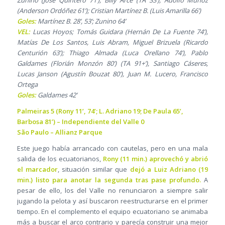
Zunino (José Quintero 71’), Billy Arce (TA 33’), Adolfo Muñoz
(Anderson Ordóñez 61’); Cristian Martínez B. (Luis Amarilla 66’)
Goles:
Martínez B. 28’, 53’; Zunino 64’
VEL:
Lucas Hoyos; Tomás Guidara (Hernán De La Fuente 74’),
Matías De Los Santos, Luis Abram, Miguel Brizuela (Ricardo
Centurión 63’); Thiago Almada (Luca Orellano 74’), Pablo
Galdames (Florián Monzón 80’) (TA 91+’), Santiago Cáseres;
Lucas Janson (Agustín Bouzat 80’), Juan M. Lucero, Francisco
Ortega
Goles:
Galdames 42’
Palmeiras 5 (Rony 11’, 74’; L. Adriano 19; De Paula 65’,
Barbosa 81’) – Independiente del Valle 0
São Paulo – Allianz Parque
Este juego había arrancado con cautelas, pero en una mala
salida de los ecuatorianos,
Rony (11 min.) aprovechó y abrió
el marcador
, situación similar que
dejó a Luiz Adriano (19
min.) listo para anotar la segunda tras pase profundo.
A
pesar de ello, los del Valle no renunciaron a siempre salir
jugando la pelota y así buscaron reestructurarse en el primer
tiempo. En el complemento el equipo ecuatoriano se animaba
más a buscar el arco contrario y parecía construir una mejor