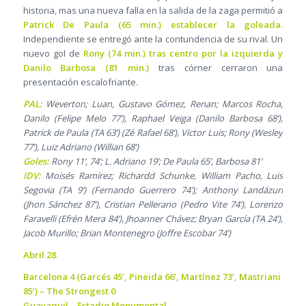
historia, mas una nueva falla en la salida de la zaga permitió a
Patrick De Paula (65 min.) establecer la goleada.
Independiente se entregó ante la contundencia de su rival. Un
nuevo gol de
Rony (74 min.) tras centro por la izquierda y
Danilo Barbosa (81 min.)
tras córner cerraron una
presentación escalofriante.
PAL:
Weverton; Luan, Gustavo Gómez, Renan; Marcos Rocha,
Danilo (Felipe Melo 77’), Raphael Veiga (Danilo Barbosa 68’),
Patrick de Paula (TA 63’) (Zé Rafael 68’), Víctor Luis; Rony (Wesley
77’), Luiz Adriano (Willian 68’)
Goles:
Rony 11’, 74’; L. Adriano 19’; De Paula 65’, Barbosa 81’
IDV:
Moisés Ramírez; Richardd Schunke, William Pacho, Luis
Segovia (TA 9’) (Fernando Guerrero 74’); Anthony Landázuri
(Jhon Sánchez 87’), Cristian Pellerano (Pedro Vite 74’), Lorenzo
Faravelli (Efrén Mera 84’), Jhoanner Chávez; Bryan García (TA 24’),
Jacob Murillo; Brian Montenegro (Joffre Escobar 74’)
Abril 28
Barcelona 4 (Garcés 45’, Pineida 66’, Martínez 73’, Mastriani
85’) – The Strongest 0
Guayaquil – Estadio Monumental