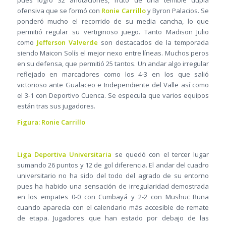
pues logró 32 anotaciones, fruto de una temible dupla
ofensiva que se formó con
Ronie Carrillo
y Byron Palacios. Se
ponderó mucho el recorrido de su media cancha, lo que
permitió regular su vertiginoso juego. Tanto Madison Julio
como
Jefferson Valverde
son destacados de la temporada
siendo Maicon Solís el mejor nexo entre líneas. Muchos peros
en su defensa, que permitió 25 tantos. Un andar algo irregular
reflejado en marcadores como los 4-3 en los que salió
victorioso ante Gualaceo e Independiente del Valle así como
el 3-1 con Deportivo Cuenca. Se especula que varios equipos
están tras sus jugadores.
Figura: Ronie Carrillo
Liga Deportiva Universitaria
se quedó con el tercer lugar
sumando 26 puntos y 12 de gol diferencia. El andar del cuadro
universitario no ha sido del todo del agrado de su entorno
pues ha habido una sensación de irregularidad demostrada
en los empates 0-0 con Cumbayá y 2-2 con Mushuc Runa
cuando aparecía con el calendario más accesible de remate
de etapa. Jugadores que han estado por debajo de las