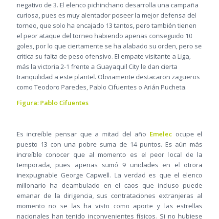
negativo de 3. El elenco pichinchano desarrolla una campaña
curiosa, pues es muy alentador poseer la mejor defensa del
torneo, que solo ha encajado 13 tantos, pero también tienen
el peor ataque del torneo habiendo apenas conseguido 10
goles, por lo que ciertamente se ha alabado su orden, pero se
critica su falta de peso ofensivo. El empate visitante a Liga,
más la victoria 2-1 frente a Guayaquil City le dan cierta
tranquilidad a este plantel. Obviamente destacaron zagueros
como Teodoro Paredes, Pablo Cifuentes o Arián Pucheta.
Figura: Pablo Cifuentes
Es increíble pensar que a mitad del año
Emelec
ocupe el
puesto 13 con una pobre suma de 14 puntos. Es aún más
increíble conocer que al momento es el peor local de la
temporada, pues apenas sumó 9 unidades en el otrora
inexpugnable George Capwell. La verdad es que el elenco
millonario ha deambulado en el caos que incluso puede
emanar de la dirigencia, sus contrataciones extranjeras al
momento no se las ha visto como aporte y las estrellas
nacionales han tenido inconvenientes físicos. Si no hubiese