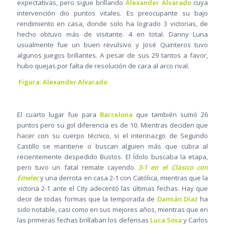
expectativas, pero sigue brillando
Alexander Alvarado
cuya
intervención dio puntos vitales. Es preocupante su bajo
rendimiento en casa, donde solo ha logrado 3 victorias, de
hecho obtuvo más de visitante. 4 en total. Danny Luna
usualmente fue un buen revulsivo y José Quinteros tuvo
algunos juegos brillantes. A pesar de sus 29 tantos a favor,
hubo quejas por falta de resolución de cara al arco rival.
Figura: Alexander Alvarado
El cuarto lugar fue para
Barcelona
que también sumó 26
puntos pero su gol diferencia es de 10. Mientras deciden que
hacer con su cuerpo técnico, si el interinazgo de Segundo
Castillo se mantiene o buscan alguien más que cubra al
recientemente despedido Bustos. El Ídolo buscaba la etapa,
pero tuvo un fatal remate cayendo
3-1 en el Clásico con
Emelec
y una derrota en casa 2-1 con Católica, mientras que la
victoria 2-1 ante el City adecentó las últimas fechas. Hay que
decir de todas formas que la temporada de
Damián Díaz
ha
sido notable, casi como en sus mejores años, mientras que en
las primeras fechas brillaban los defensas
Luca Sosa
y Carlos