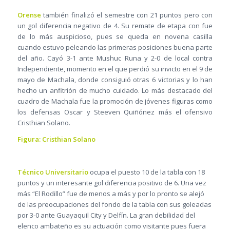
Orense
también finalizó el semestre con 21 puntos pero con
un gol diferencia negativo de 4. Su remate de etapa con fue
de lo más auspicioso, pues se queda en novena casilla
cuando estuvo peleando las primeras posiciones buena parte
del año. Cayó 3-1 ante Mushuc Runa y 2-0 de local contra
Independiente, momento en el que perdió su invicto en el 9 de
mayo de Machala, donde consiguió otras 6 victorias y lo han
hecho un anfitrión de mucho cuidado. Lo más destacado del
cuadro de Machala fue la promoción de jóvenes figuras como
los defensas Oscar y Steeven Quiñónez más el ofensivo
Cristhian Solano.
Figura: Cristhian Solano
Técnico Universitario
ocupa el puesto 10 de la tabla con 18
puntos y un interesante gol diferencia positivo de 6. Una vez
más “El Rodillo” fue de menos a más y por lo pronto se alejó
de las preocupaciones del fondo de la tabla con sus goleadas
por 3-0 ante Guayaquil City y Delfín. La gran debilidad del
elenco ambateño es su actuación como visitante pues fuera