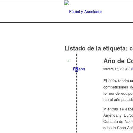
Listado de la etiqueta:
c
Año de Co
/
febrero 17, 2024
0
El 2024 tendrá u
competiciones de
torneo de equip
fue el año pasado
Mientras se esp
América y Euro
Oceanía de Nacio
cabo la Copa Asiá