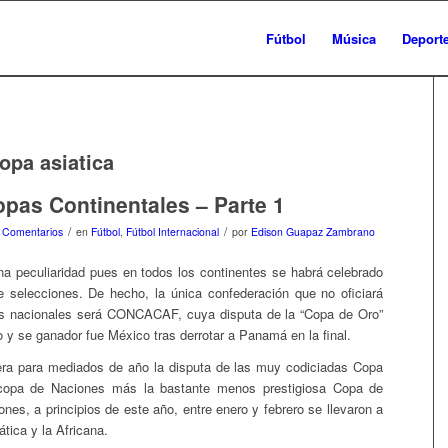
Fútbol
Música
Deport
opa asiatica
pas Continentales – Parte 1
/
/
 Comentarios
en
Fútbol
,
Fútbol Internacional
por
Edison Guapaz Zambrano
na peculiaridad pues en todos los continentes se habrá celebrado
 selecciones. De hecho, la única confederación que no oficiará
os nacionales será CONCACAF, cuya disputa de la “Copa de Oro”
 y se ganador fue México tras derrotar a Panamá en la final.
era para mediados de año la disputa de las muy codiciadas Copa
copa de Naciones más la bastante menos prestigiosa Copa de
nes, a principios de este año, entre enero y febrero se llevaron a
tica y la Africana.