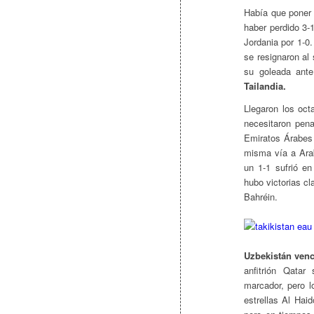
Había que poner 
haber perdido 3
Jordania por 1-0
se resignaron al
su goleada ant
Tailandia.
Llegaron los oct
necesitaron pen
Emiratos Árabes 
misma vía a Arab
un 1-1 sufrió en
hubo victorias c
Bahréin.
Uzbekistán venc
anfitrión Qatar
marcador, pero l
estrellas Al Haid