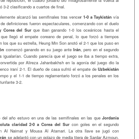
de reposición, el cuadro jordano dio milagrosamente la vuelta al
 3-2 clasificando a cuartos de final.
blemente alcanzó las semifinales tras vence
r 1-0 a Taykistán
vía
o de definiciones fueron espectaculares, comenzando con el duelo
 y Corea del Sur
que iban ganando 1-0 los oceánicos hasta el
 que llegó el empate coreano de penal, lo que forzó a tiempos
n los que su estrella, Heung Min Son anotó el 2-1 que los puso en
ón
comenzó ganando en su juego ante
Irán
, pero en el segundo
s igualarían. Cuando parecía que el juego se iba a tiempo extra,
convertida por Alireza Jahanbakhsh en la agonía del juego dio la
 elenco iraní 2-1. El dueño de casa sufrió el empate de
Uzbekistán
empo y el 1-1 de tiempo reglamentario forzó a los penales en los
riunfante 3-2.
o del año estuvo en una de las semifinales en las que
Jordania
oluta claridad 2-0 a Corea del Sur
con goles en el segundo
n Al Naimat y Mousa Al Atamari. La otra llave se jugó con
Irán
se adelantó con un golazo de media tijera de Sardar Azmoun.