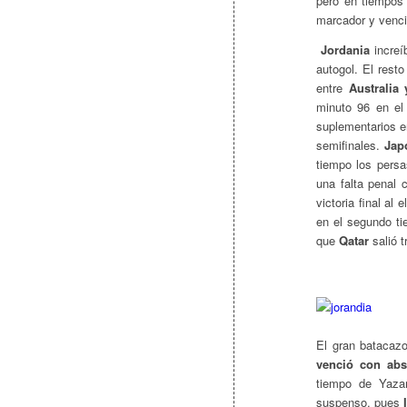
pero en tiempos 
marcador y venció
Jordania
increí
autogol. El rest
entre
Australia
minuto 96 en el
suplementarios e
semifinales.
Jap
tiempo los persa
una falta penal 
victoria final al
en el segundo ti
que
Qatar
salió t
El gran batacaz
venció con abs
tiempo de Yaza
suspenso, pues