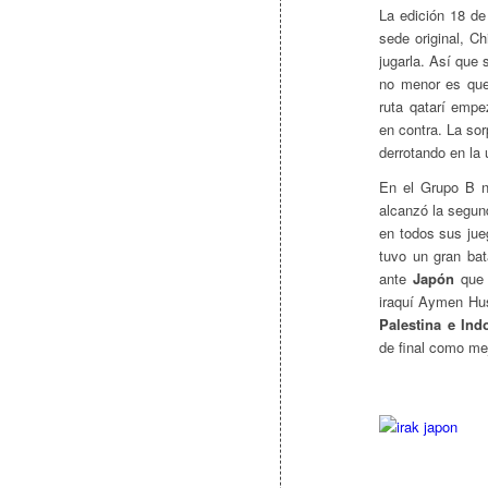
La edición 18 de
sede original, Ch
jugarla. Así que 
no menor es que
ruta qatarí empe
en contra. La sor
derrotando en la 
En el Grupo B 
alcanzó la segund
en todos sus ju
tuvo un gran ba
ante
Japón
que 
iraquí Aymen Hus
Palestina e Ind
de final como me