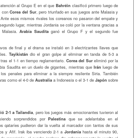
atención al Grupo E en el que
Bahréin
clasificó primero luego de
-1 con
Corea del Sur
, pero triunfado en sus juegos ante Malasia y
. Ante esos mismos rivales los coreanos no pasaron del empate y
 segundo lugar, mientras Jordania se coló por la ventana gracias a
e Malasia.
Arabia Saudita
ganó el Grupo F y el segundo fue
avos de final y el drama se instaló en 3 electrizantes llaves que
ales.
Tayikistán
dio el gran golpe al eliminar en tanda de 5-3 a
tras el 1-1 en tiempo reglamentario.
Corea del Sur
eliminó por la
ia Saudita en un duelo de gigantes, mientras que
Irán
luego de
 los penales para eliminar a la siempre resilente Siria. También
laras como el 4-0 de
Australia
a Indonesia o el 3-1 de
Japón
sobre
ió 2-1 a Tailandia
, pero los juegos más emocionantes tuvieron al
 siendo sorprendidos por
Palestina
que se adelantaba en el
os qataríes pudieron dar la vuelta al marcador con tantos de sus
os y Afif. Irak iba venciendo 2-1 a
Jordania
hasta el minuto 90,