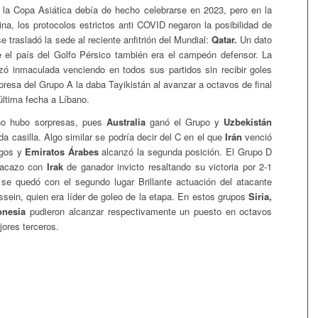
 la Copa Asiática debía de hecho celebrarse en 2023, pero en la
ina, los protocolos estrictos anti COVID negaron la posibilidad de
se trasladó la sede al reciente anfitrión del Mundial:
Qatar.
Un dato
 el país del Golfo Pérsico también era el campeón defensor. La
zó inmaculada venciendo en todos sus partidos sin recibir goles
presa del Grupo A la daba Tayikistán al avanzar a octavos de final
última fecha a Líbano.
no hubo sorpresas, pues
Australia
ganó el Grupo y
Uzbekistán
a casilla. Algo similar se podría decir del C en el que
Irán
venció
egos y
Emiratos Árabes
alcanzó la segunda posición. El Grupo D
tacazo con
Irak
de ganador invicto resaltando su victoria por 2-1
se quedó con el segundo lugar Brillante actuación del atacante
sein, quien era líder de goleo de la etapa. En estos grupos
Siria,
onesia
pudieron alcanzar respectivamente un puesto en octavos
jores terceros.