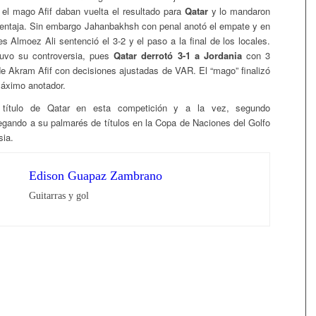
l mago Afif daban vuelta el resultado para
Qatar
y lo mandaron
entaja. Sin embargo Jahanbakhsh con penal anotó el empate y en
es Almoez Ali sentenció el 3-2 y el paso a la final de los locales.
tuvo su controversia, pues
Qatar derrotó 3-1 a Jordania
con 3
de Akram Afif con decisiones ajustadas de VAR. El “mago” finalizó
áximo anotador.
título de Qatar en esta competición y a la vez, segundo
egando a su palmarés de títulos en la Copa de Naciones del Golfo
sia.
Edison Guapaz Zambrano
Guitarras y gol