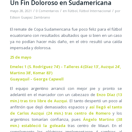
Un Fin Doloroso en Sudamericana
/
/
/
mayo 28, 2021
0 Comentarios
en
Fútbol
,
Fútbol Internacional
por
Edison Guapaz Zambrano
El remate de Copa Sudamericana fue poco feliz para el fútbol
ecuatoriano con resultados abultados que si bien en un caso
ya no podían hacer más daño, en el otro resultó una caída
impensada y dolorosa.
25 de mayo
Emelec 1 (S. Rodríguez 74’) – Talleres 4 (Díaz 13’, Auzqui 24’,
Martino 38’, Komar 83’)
Guayaquil – George Capwell
El equipo argentino arrancó con mejor pie y pronto se
adelantó en el marcador con un cabezazo de
Enzo Díaz (13
min.) tras tiro libre de Auzqui
. El tanto despertó un poco al
anfitrión que dejó demasiados espacios y
así llegó el tanto
de Carlos Auzqui (24 min.) tras centro de Romero
y los
argentinos tomarían confianza, pues
Ángelo Martino (38
min.) estableció la goleada
tras centro de Mauri. En el
complemento los eléctricos implementaron 4 cambios al