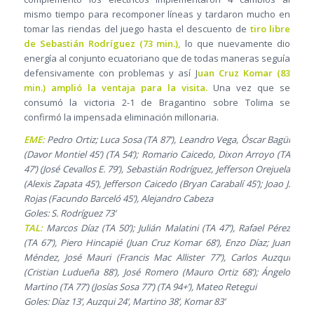
mismo tiempo para recomponer líneas y tardaron mucho en
tomar las riendas del juego hasta el descuento de
tiro libre
de Sebastián Rodríguez (73 min.),
lo que nuevamente dio
energía al conjunto ecuatoriano que de todas maneras seguía
defensivamente con problemas y así J
uan Cruz Komar (83
min.) amplió la ventaja para la visita.
Una vez que se
consumó la victoria 2-1 de Bragantino sobre Tolima se
confirmó la impensada eliminación millonaria.
EME:
Pedro Ortiz; Luca Sosa (TA 87’), Leandro Vega, Óscar Bagüí
(Davor Montiel 45’) (TA 54’); Romario Caicedo, Dixon Arroyo (TA
47’) (José Cevallos E. 79’), Sebastián Rodríguez, Jefferson Orejuela
(Alexis Zapata 45’), Jefferson Caicedo (Bryan Carabalí 45’); Joao J.
Rojas (Facundo Barceló 45’), Alejandro Cabeza
Goles: S. Rodríguez 73’
TAL:
Marcos Díaz (TA 50’); Julián Malatini (TA 47’), Rafael Pérez
(TA 67’), Piero Hincapié (Juan Cruz Komar 68’), Enzo Díaz; Juan
Méndez, José Mauri (Francis Mac Allister 77’), Carlos Auzqui
(Cristian Ludueña 88’), José Romero (Mauro Ortiz 68’); Ángelo
Martino (TA 77’) (Josías Sosa 77’) (TA 94+’), Mateo Retegui
Goles: Díaz 13’, Auzqui 24’, Martino 38’, Komar 83’