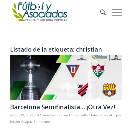
Listado de la etiqueta:
christian
Barcelona Semifinalista… ¡Otra Vez!
/
/
/
agosto 19, 2021
0 Comentarios
en
Fútbol
,
Fútbol Internacional
por
Edison Guapaz Zambrano