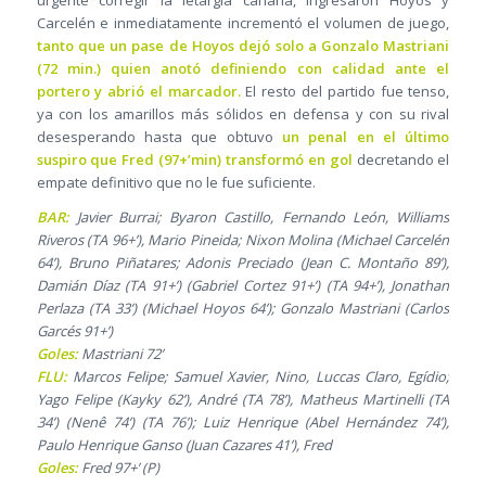
urgente corregir la letargia canaria, ingresaron Hoyos y
Carcelén e inmediatamente incrementó el volumen de juego,
tanto que un pase de Hoyos dejó solo a Gonzalo Mastriani
(72 min.) quien anotó definiendo con calidad ante el
portero y abrió el marcador.
El resto del partido fue tenso,
ya con los amarillos más sólidos en defensa y con su rival
desesperando hasta que obtuvo
un penal en el último
suspiro que Fred (97+’min) transformó en gol
decretando el
empate definitivo que no le fue suficiente.
BAR:
Javier Burrai; Byaron Castillo, Fernando León, Williams
Riveros (TA 96+’), Mario Pineida; Nixon Molina (Michael Carcelén
64’), Bruno Piñatares; Adonis Preciado (Jean C. Montaño 89’),
Damián Díaz (TA 91+’) (Gabriel Cortez 91+’) (TA 94+’), Jonathan
Perlaza (TA 33’) (Michael Hoyos 64’); Gonzalo Mastriani (Carlos
Garcés 91+’)
Goles:
Mastriani 72’
FLU:
Marcos Felipe; Samuel Xavier, Nino, Luccas Claro, Egídio;
Yago Felipe (Kayky 62’), André (TA 78’), Matheus Martinelli (TA
34’) (Nenê 74’) (TA 76’); Luiz Henrique (Abel Hernández 74’),
Paulo Henrique Ganso (Juan Cazares 41’), Fred
Goles:
Fred 97+’ (P)