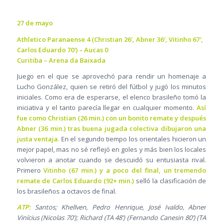
27 de mayo
Athletico Paranaense 4 (Christian 26′, Abner 36′, Vitinho 67′,
Carlos Eduardo 70′) – Aucas 0
Curitiba – Arena da Baixada
Juego en el que se aprovechó para rendir un homenaje a
Lucho González, quien se retiró del fútbol y jugó los minutos
iniciales. Como era de esperarse, el elenco brasileño tomó la
iniciativa y el tanto parecía llegar en cualquier momento.
Así
fue como Christian (26 min.) con un bonito remate y después
Abner (36 min.) tras buena jugada colectiva dibujaron una
justa ventaja.
En el segundo tiempo los orientales hicieron un
mejor papel, mas no sé reflejó en goles y más bien los locales
volvieron a anotar cuando se descuidó su entusiasta rival.
Primero
Vitinho (67 min.) y a poco del final, un tremendo
remate de Carlos Eduardo (92+ min.)
selló la clasificación de
los brasileños a octavos de final.
ATP:
Santos; Khellven, Pedro Henrique, José Ivaldo, Abner
Vinícius (Nicolas 70’); Richard (TA 48’) (Fernando Canesin 80’) (TA