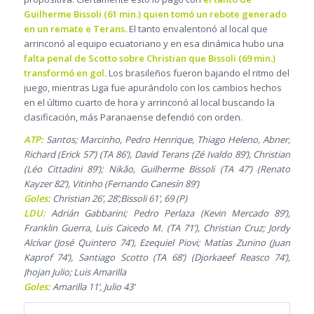
Guilherme Bissoli (61 min.) quien tomó un rebote generado
en un remate e Terans.
El tanto envalentonó al local que
arrinconó al equipo ecuatoriano y en esa dinámica hubo una
falta penal de Scotto sobre Christian que Bissoli (69 min.)
transformó en gol.
Los brasileños fueron bajando el ritmo del
juego, mientras Liga fue apurándolo con los cambios hechos
en el último cuarto de hora y arrinconó al local buscando la
clasificación, más Paranaense defendió con orden.
ATP:
Santos; Marcinho, Pedro Henrique, Thiago Heleno, Abner;
Richard (Erick 57’) (TA 86’), David Terans (Zé Ivaldo 89’), Christian
(Léo Cittadini 89’); Nikão, Guilherme Bissoli (TA 47’) (Renato
Kayzer 82’), Vitinho (Fernando Canesín 89’)
Goles:
Christian 26’, 28’;Bissoli 61’, 69 (P)
LDU:
Adrián Gabbarini; Pedro Perlaza (Kevin Mercado 89’),
Franklin Guerra, Luis Caicedo M. (TA 71’), Christian Cruz; Jordy
Alcívar (José Quintero 74’), Ezequiel Piovi; Matías Zunino (Juan
Kaprof 74’), Santiago Scotto (TA 68’) (Djorkaeef Reasco 74’),
Jhojan Julio; Luis Amarilla
Goles:
Amarilla 11’, Julio 43’