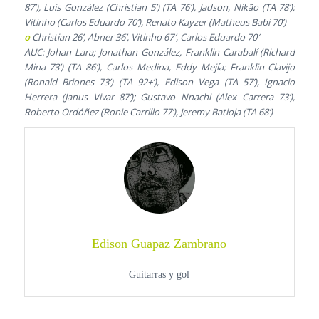
87’), Luis González (Christian 5’) (TA 76’), Jadson, Nikão (TA 78’);
Vitinho (Carlos Eduardo 70’), Renato Kayzer (Matheus Babi 70’)
o
Christian 26’, Abner 36’, Vitinho 67′, Carlos Eduardo 70′
AUC: Johan Lara; Jonathan González, Franklin Carabalí (Richard
Mina 73’) (TA 86’), Carlos Medina, Eddy Mejía; Franklin Clavijo
(Ronald Briones 73’) (TA 92+’), Edison Vega (TA 57’), Ignacio
Herrera (Janus Vivar 87’); Gustavo Nnachi (Alex Carrera 73’),
Roberto Ordóñez (Ronie Carrillo 77’), Jeremy Batioja (TA 68’)
Edison Guapaz Zambrano
Guitarras y gol