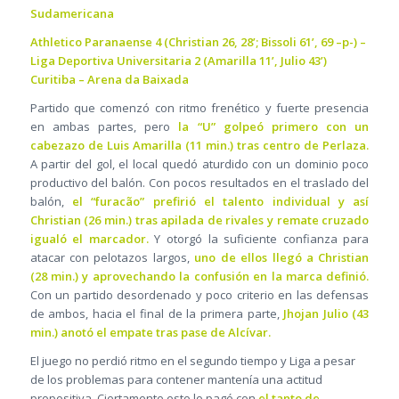
Sudamericana
Athletico Paranaense 4 (Christian 26, 28’; Bissoli 61’, 69 –p-) –
Liga Deportiva Universitaria 2 (Amarilla 11’, Julio 43’)
Curitiba – Arena da Baixada
Partido que comenzó con ritmo frenético y fuerte presencia
en ambas partes, pero
la “U” golpeó primero con un
cabezazo de Luis Amarilla (11 min.) tras centro de Perlaza.
A partir del gol, el local quedó aturdido con un dominio poco
productivo del balón. Con pocos resultados en el traslado del
balón,
el “furacão” prefirió el talento individual y así
Christian (26 min.) tras apilada de rivales y remate cruzado
igualó el marcador.
Y otorgó la suficiente confianza para
atacar con pelotazos largos,
uno de ellos llegó a Christian
(28 min.) y aprovechando la confusión en la marca definió.
Con un partido desordenado y poco criterio en las defensas
de ambos, hacia el final de la primera parte,
Jhojan Julio (43
min.) anotó el empate tras pase de Alcívar.
El juego no perdió ritmo en el segundo tiempo y Liga a pesar
de los problemas para contener mantenía una actitud
propositiva. Ciertamente esto lo pagó con
el tanto de