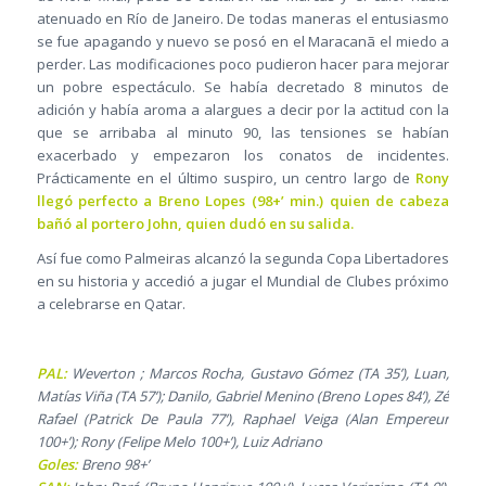
atenuado en Río de Janeiro. De todas maneras el entusiasmo
se fue apagando y nuevo se posó en el Maracanã el miedo a
perder. Las modificaciones poco pudieron hacer para mejorar
un pobre espectáculo. Se había decretado 8 minutos de
adición y había aroma a alargues a decir por la actitud con la
que se arribaba al minuto 90, las tensiones se habían
exacerbado y empezaron los conatos de incidentes.
Prácticamente en el último suspiro, un centro largo de
Rony
llegó perfecto a Breno Lopes (98+’ min.) quien de cabeza
bañó al portero John, quien dudó en su salida.
Así fue como Palmeiras alcanzó la segunda Copa Libertadores
en su historia y accedió a jugar el Mundial de Clubes próximo
a celebrarse en Qatar.
PAL:
Weverton ; Marcos Rocha, Gustavo Gómez (TA 35’), Luan,
Matías Viña (TA 57’); Danilo, Gabriel Menino (Breno Lopes 84’), Zé
Rafael (Patrick De Paula 77’), Raphael Veiga (Alan Empereur
100+’); Rony (Felipe Melo 100+’), Luiz Adriano
Goles:
Breno 98+’