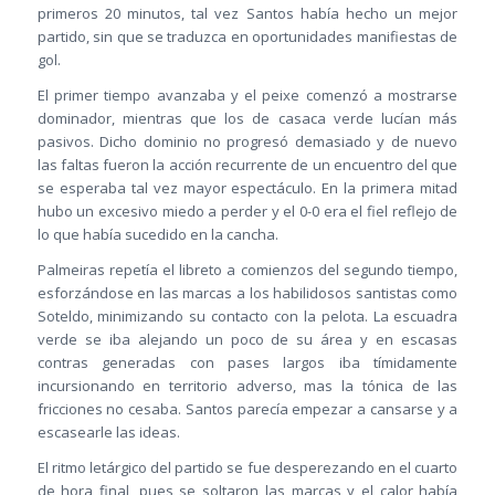
primeros 20 minutos, tal vez Santos había hecho un mejor
partido, sin que se traduzca en oportunidades manifiestas de
gol.
El primer tiempo avanzaba y el peixe comenzó a mostrarse
dominador, mientras que los de casaca verde lucían más
pasivos. Dicho dominio no progresó demasiado y de nuevo
las faltas fueron la acción recurrente de un encuentro del que
se esperaba tal vez mayor espectáculo. En la primera mitad
hubo un excesivo miedo a perder y el 0-0 era el fiel reflejo de
lo que había sucedido en la cancha.
Palmeiras repetía el libreto a comienzos del segundo tiempo,
esforzándose en las marcas a los habilidosos santistas como
Soteldo, minimizando su contacto con la pelota. La escuadra
verde se iba alejando un poco de su área y en escasas
contras generadas con pases largos iba tímidamente
incursionando en territorio adverso, mas la tónica de las
fricciones no cesaba. Santos parecía empezar a cansarse y a
escasearle las ideas.
El ritmo letárgico del partido se fue desperezando en el cuarto
de hora final, pues se soltaron las marcas y el calor había