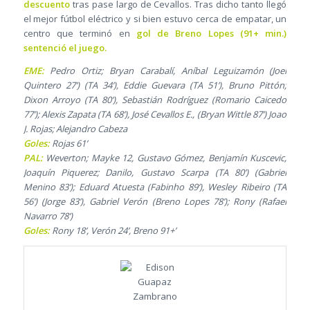
descuento
tras pase largo de Cevallos. Tras dicho tanto llegó
el mejor fútbol eléctrico y si bien estuvo cerca de empatar, un
centro que terminó en
gol de Breno Lopes (91+ min.)
sentenció el juego.
EME:
Pedro Ortiz; Bryan Carabalí, Aníbal Leguizamón (Joel
Quintero 27’) (TA 34’), Eddie Guevara (TA 51’), Bruno Pittón;
Dixon Arroyo (TA 80’), Sebastián Rodríguez (Romario Caicedo
77’); Alexis Zapata (TA 68’), José Cevallos E., (Bryan Wittle 87’) Joao
J. Rojas; Alejandro Cabeza
Goles:
Rojas 61’
PAL:
Weverton; Mayke 12, Gustavo Gómez, Benjamín Kuscevic,
Joaquín Piquerez; Danilo, Gustavo Scarpa (TA 80’) (Gabriel
Menino 83’); Eduard Atuesta (Fabinho 89’), Wesley Ribeiro (TA
56’) (Jorge 83’), Gabriel Verón (Breno Lopes 78’); Rony (Rafael
Navarro 78’)
Goles:
Rony 18’, Verón 24’, Breno 91+’