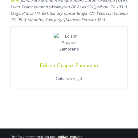
SAN:
John; Pará (Bruno Henrique 100+’), Lucas Verissimo (TA 9’),
Luan, Felipe Jonatan (Wellington DE Assis 92+’); Alison (TA 103+’),
Diego Pituca (TA 69’); Sandry (Lucas Braga 72’), Yeferson Soteldo
(TA 95+’), Marinho; Kaio Jorge (Madson Ferreira 92+’)
Edison Guapaz Zambrano
Guitarras y gol
Diseño y programación por
unidad_estudio