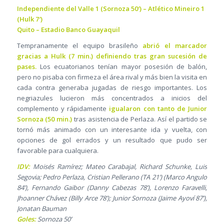
Independiente del Valle 1 (Sornoza 50′) – Atlético Mineiro 1
(Hulk 7′)
Quito – Estadio Banco Guayaquil
Tempranamente el equipo brasileño
abrió el marcador
gracias a Hulk (7 min.) definiendo tras gran sucesión de
pases.
Los ecuatorianos tenían mayor posesión de balón,
pero no pisaba con firmeza el área rival y más bien la visita en
cada contra generaba jugadas de riesgo importantes. Los
negriazules lucieron más concentrados a inicios del
complemento y rápidamente
igualaron con tanto de Junior
Sornoza (50 min.)
tras asistencia de Perlaza. Así el partido se
tornó más animado con un interesante ida y vuelta, con
opciones de gol errados y un resultado que pudo ser
favorable para cualquiera.
IDV:
Moisés Ramírez; Mateo Carabajal, Richard Schunke, Luis
Segovia; Pedro Perlaza, Cristian Pellerano (TA 21’) (Marco Angulo
84’), Fernando Gaibor (Danny Cabezas 78’), Lorenzo Faravelli,
Jhoanner Chávez (Billy Arce 78’); Junior Sornoza (Jaime Ayoví 87’),
Jonatan Bauman
Goles:
Sornoza 50’