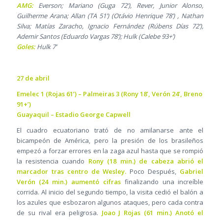
AMG:
Everson; Mariano (Guga 72’), Rever, Junior Alonso,
Guilherme Arana; Allan (TA 51’) (Otávio Henrique 78’) , Nathan
Silva; Matías Zaracho, Ignacio Fernández (Rúbens Días 72’),
Ademir Santos (Eduardo Vargas 78’); Hulk (Calebe 93+’)
Goles:
Hulk 7’
27 de abril
Emelec 1 (Rojas 61’) – Palmeiras 3 (Rony 18’, Verón 24’, Breno
91+’)
Guayaquil – Estadio George Capwell
El cuadro ecuatoriano trató de no amilanarse ante el
bicampeón de América, pero la presión de los brasileños
empezó a forzar errores en la zaga azul hasta que se rompió
la resistencia cuando
Rony (18 min.) de cabeza abrió el
marcador tras centro de Wesley.
Poco Después,
Gabriel
Verón (24 min.) aumentó cifras
finalizando una increíble
corrida. Al inicio del segundo tiempo, la visita cedió el balón a
los azules que esbozaron algunos ataques, pero cada contra
de su rival era peligrosa.
Joao J Rojas (61 min.) Anotó el