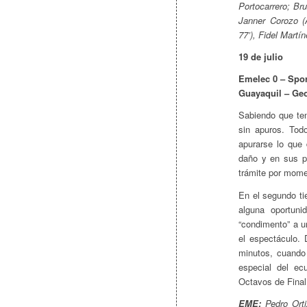
Portocarrero; Br
Janner Corozo (
77’), Fidel Martí
19 de julio
Emelec 0 – Sport
Guayaquil – Ge
Sabiendo que ten
sin apuros. Tod
apurarse lo que
daño y en sus p
trámite por mome
En el segundo tie
alguna oportuni
“condimento” a u
el espectáculo.
minutos, cuando
especial del ec
Octavos de Final
EME:
Pedro Orti