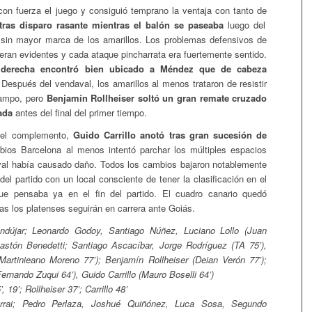
 con fuerza el juego y consiguió temprano la ventaja con tanto de
ras disparo rasante mientras el balón se paseaba
luego del
 sin mayor marca de los amarillos. Los problemas defensivos de
 eran evidentes y cada ataque pincharrata era fuertemente sentido.
 derecha encontró bien ubicado a Méndez que de cabeza
Después del vendaval, los amarillos al menos trataron de resistir
ampo, pero
Benjamín Rollheiser soltó un gran remate cruzado
ada
antes del final del primer tiempo.
 el complemento,
Guido Carrillo anotó tras gran sucesión de
ios Barcelona al menos intentó parchar los múltiples espacios
ival había causado daño. Todos los cambios bajaron notablemente
del partido con un local consciente de tener la clasificación en el
 que pensaba ya en el fin del partido. El cuadro canario quedó
as los platenses seguirán en carrera ante Goiás.
dújar; Leonardo Godoy, Santiago Núñez, Luciano Lollo (Juan
astón Benedetti; Santiago Ascacíbar, Jorge Rodríguez (TA 75’),
Martinieano Moreno 77’); Benjamín Rollheiser (Deian Verón 77’);
rnando Zuqui 64’), Guido Carrillo (Mauro Boselli 64’)
 19’; Rollheiser 37’; Carrillo 48’
rai; Pedro Perlaza, Joshué Quiñónez, Luca Sosa, Segundo