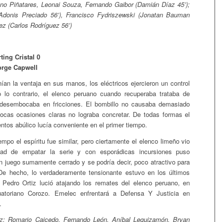
uno Piñatares, Leonai Souza, Fernando Gaibor (Damián Díaz 45’);
Adonis Preciado 56’), Francisco Fydriszewski (Jonatan Bauman
nez (Carlos Rodríguez 56’)
ing Cristal 0
orge Capwell
ían la ventaja en sus manos, los eléctricos ejercieron un control
o lo contrario, el elenco peruano cuando recuperaba trataba de
 desembocaba en fricciones. El bombillo no causaba demasiado
ocas ocasiones claras no lograba concretar. De todas formas el
ntos abúlico lucía conveniente en el primer tiempo.
mpo el espíritu fue similar, pero ciertamente el elenco limeño vio
dad de empatar la serie y con esporádicas incursiones puso
n juego sumamente cerrado y se podría decir, poco atractivo para
 De hecho, lo verdaderamente tensionante estuvo en los últimos
 Pedro Ortiz lució atajando los remates del elenco peruano, en
uatoriano Corozo. Emelec enfrentará a Defensa Y Justicia en
.
z; Romario Caicedo, Fernando León, Aníbal Leguizamón, Bryan