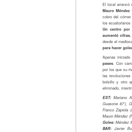
El local arrancó
Mauro Méndez t
cobro del córner
los ecuatorianos
Un centro por
aumentó cifras.
desde el medioc
para hacer gole
Apenas iniciado
pases
. Con camb
por los que su r
las revoluciones 
bolsillo y otro
eliminado, mientr
EST:
Mariano An
Guasone 87’), G
Franco Zapiola (
Mauro Méndez (Fe
Goles:
Méndez 5’,
BAR:
Javier Bur