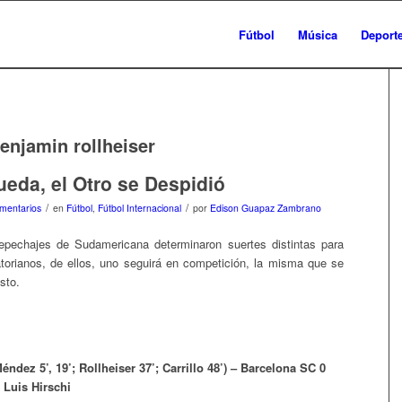
Fútbol
Música
Deport
enjamin rollheiser
eda, el Otro se Despidió
/
/
mentarios
en
Fútbol
,
Fútbol Internacional
por
Edison Guapaz Zambrano
repechajes de Sudamericana determinaron suertes distintas para
torianos, de ellos, uno seguirá en competición, la misma que se
sto.
éndez 5’, 19’; Rollheiser 37’; Carrillo 48’) – Barcelona SC 0
 Luis Hirschi