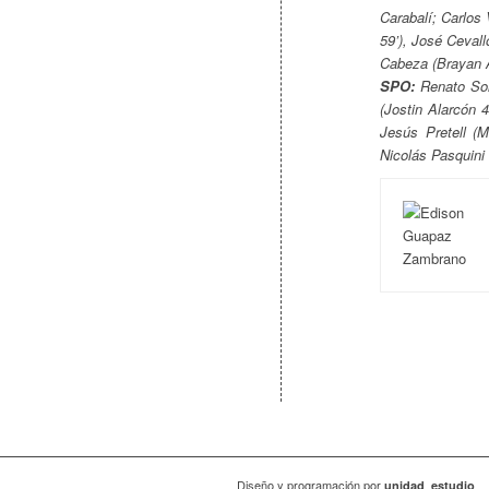
Carabalí; Carlos 
59’), José Ceval
Cabeza (Brayan A
SPO:
Renato Solí
(Jostin Alarcón 
Jesús Pretell (M
Nicolás Pasquini 
Diseño y programación por
unidad_estudio