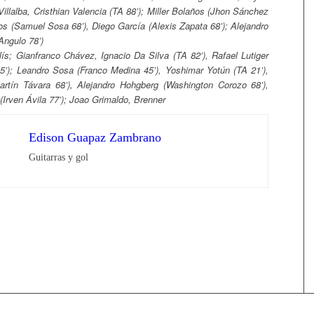
Villalba, Cristhian Valencia (TA 88’); Miller Bolaños (Jhon Sánchez
los (Samuel Sosa 68’), Diego García (Alexis Zapata 68’); Alejandro
ngulo 78’)
s; Gianfranco Chávez, Ignacio Da Silva (TA 82’), Rafael Lutiger
45’); Leandro Sosa (Franco Medina 45’), Yoshimar Yotún (TA 21’),
artín Távara 68’), Alejandro Hohgberg (Washington Corozo 68’),
(Irven Ávila 77’); Joao Grimaldo, Brenner
Edison Guapaz Zambrano
Guitarras y gol