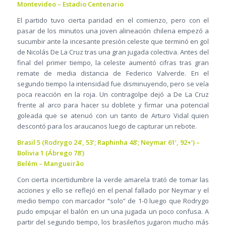
Montevideo – Estadio Centenario
El partido tuvo cierta paridad en el comienzo, pero con el
pasar de los minutos una joven alineación chilena empezó a
sucumbir ante la incesante presión celeste que terminó en gol
de Nicolás De La Cruz tras una gran jugada colectiva. Antes del
final del primer tiempo, la celeste aumentó cifras tras gran
remate de media distancia de Federico Valverde. En el
segundo tiempo la intensidad fue disminuyendo, pero se veía
poca reacción en la roja. Un contragolpe dejó a De La Cruz
frente al arco para hacer su doblete y firmar una potencial
goleada que se atenuó con un tanto de Arturo Vidal quien
descontó para los araucanos luego de capturar un rebote.
Brasil 5 (Rodrygo 24’, 53’; Raphinha 48’; Neymar 61’, 92+’) –
Bolivia 1 (Ábrego 78’)
Belém – Mangueirão
Con cierta incertidumbre la verde amarela trató de tomar las
acciones y ello se reflejó en el penal fallado por Neymar y el
medio tiempo con marcador “solo” de 1-0 luego que Rodrygo
pudo empujar el balón en un una jugada un poco confusa. A
partir del segundo tiempo, los brasileños jugaron mucho más