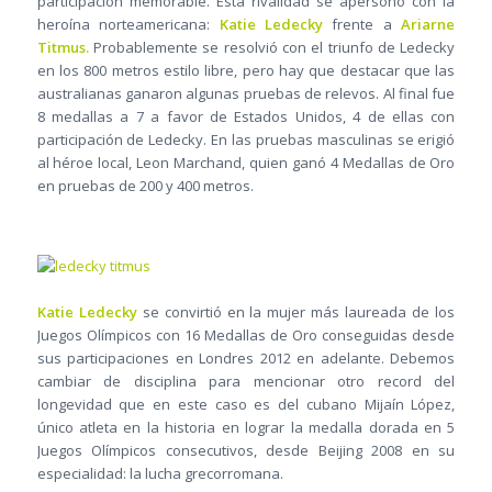
participación memorable. Esta rivalidad se apersonó con la
heroína norteamericana:
Katie Ledecky
frente a
Ariarne
Titmus.
Probablemente se resolvió con el triunfo de Ledecky
en los 800 metros estilo libre, pero hay que destacar que las
australianas ganaron algunas pruebas de relevos. Al final fue
8 medallas a 7 a favor de Estados Unidos, 4 de ellas con
participación de Ledecky. En las pruebas masculinas se erigió
al héroe local, Leon Marchand, quien ganó 4 Medallas de Oro
en pruebas de 200 y 400 metros.
Katie Ledecky
se convirtió en la mujer más laureada de los
Juegos Olímpicos con 16 Medallas de Oro conseguidas desde
sus participaciones en Londres 2012 en adelante. Debemos
cambiar de disciplina para mencionar otro record del
longevidad que en este caso es del cubano Mijaín López,
único atleta en la historia en lograr la medalla dorada en 5
Juegos Olímpicos consecutivos, desde Beijing 2008 en su
especialidad: la lucha grecorromana.