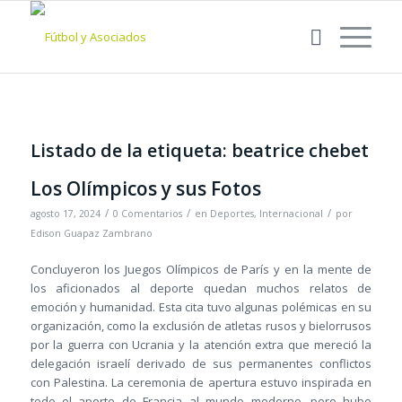
Listado de la etiqueta:
beatrice chebet
Los Olímpicos y sus Fotos
/
/
/
agosto 17, 2024
0 Comentarios
en
Deportes
,
Internacional
por
Edison Guapaz Zambrano
Concluyeron los Juegos Olímpicos de París y en la mente de
los aficionados al deporte quedan muchos relatos de
emoción y humanidad. Esta cita tuvo algunas polémicas en su
organización, como la exclusión de atletas rusos y bielorrusos
por la guerra con Ucrania y la atención extra que mereció la
delegación israelí derivado de sus permanentes conflictos
con Palestina. La ceremonia de apertura estuvo inspirada en
todo el aporte de Francia al mundo moderno, pero hubo