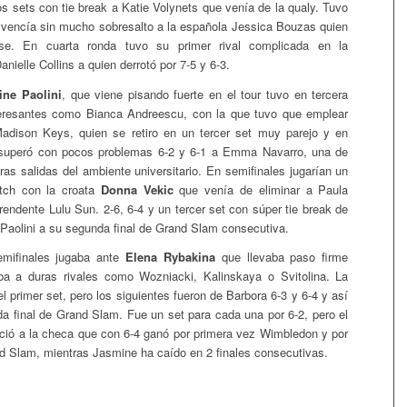
s sets con tie break a Katie Volynets que venía de la qualy. Tuvo
 vencía sin mucho sobresalto a la española Jessica Bouzas quien
rse. En cuarta ronda tuvo su primer rival complicada en la
nielle Collins a quien derrotó por 7-5 y 6-3.
ne Paolini
, que viene pisando fuerte en el tour tuvo en tercera
nteresantes como Bianca Andreescu, con la que tuvo que emplear
Madison Keys, quien se retiro en un tercer set muy parejo y en
l superó con pocos problemas 6-2 y 6-1 a Emma Navarro, una de
ras salidas del ambiente universitario. En semifinales jugarían un
tch con la croata
Donna Vekic
que venía de eliminar a Paula
rendente Lulu Sun. 2-6, 6-4 y un tercer set con súper tie break de
a Paolini a su segunda final de Grand Slam consecutiva.
emifinales jugaba ante
Elena Rybakina
que llevaba paso firme
aba a duras rivales como Wozniacki, Kalinskaya o Svitolina. La
l primer set, pero los siguientes fueron de Barbora 6-3 y 6-4 y así
da final de Grand Slam. Fue un set para cada una por 6-2, pero el
ció a la checa que con 6-4 ganó por primera vez Wimbledon y por
 Slam, mientras Jasmine ha caído en 2 finales consecutivas.