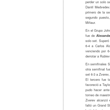
perder un solo s
Daniil Medvedev
primero de la se
segundo puesto,
Miñaur.
En el Grupo John
fue de
Alexande
solo set. Superó
6-4 a Carlos Al
venciendo por 6
derrotar a Rublev
En semifinales S
otra semifinal f
set 6-3 a Zverev
El tercero fue 
favoreció a Taylor
pudo hacer ante
torneo de maestro
Zverev alcanzó 
faltó un Grand S