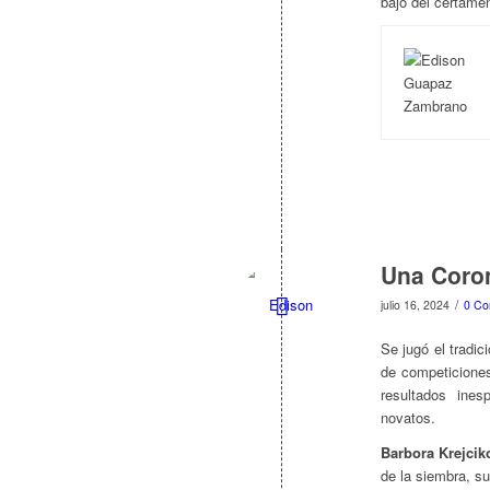
bajó del certamen
Una Coro
/
julio 16, 2024
0 Co
Se jugó el tradic
de competiciones
resultados ine
novatos.
Barbora Krejcik
de la siembra, s