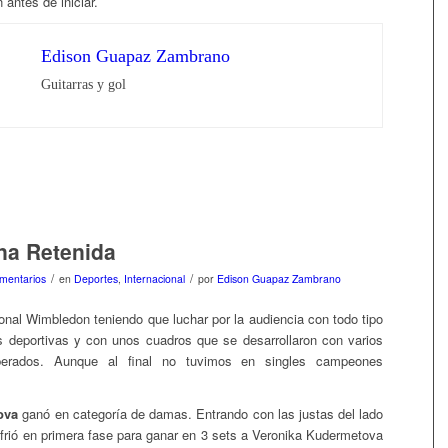
 antes de iniciar.
Edison Guapaz Zambrano
Guitarras y gol
na Retenida
/
/
mentarios
en
Deportes
,
Internacional
por
Edison Guapaz Zambrano
ional Wimbledon teniendo que luchar por la audiencia con todo tipo
 deportivas y con unos cuadros que se desarrollaron con varios
sperados. Aunque al final no tuvimos en singles campeones
ova
ganó en categoría de damas. Entrando con las justas del lado
ufrió en primera fase para ganar en 3 sets a Veronika Kudermetova