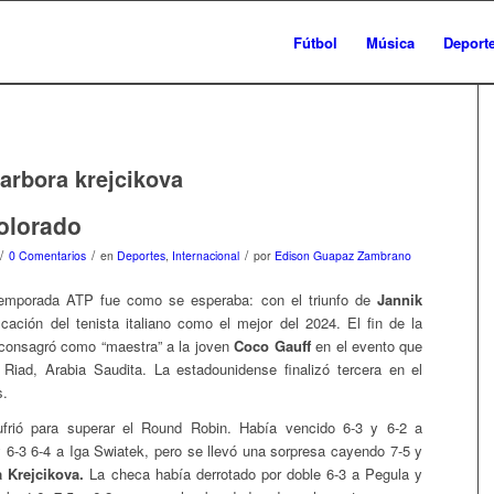
Fútbol
Música
Deport
arbora krejcikova
olorado
/
/
/
0 Comentarios
en
Deportes
,
Internacional
por
Edison Guapaz Zambrano
 temporada ATP fue como se esperaba: con el triunfo de
Jannik
icación del tenista italiano como el mejor del 2024. El fin de la
onsagró como “maestra” a la joven
Coco Gauff
en el evento que
 Riad, Arabia Saudita. La estadounidense finalizó tercera en el
s.
rió para superar el Round Robin. Había vencido 6-3 y 6-2 a
 6-3 6-4 a Iga Swiatek, pero se llevó una sorpresa cayendo 7-5 y
 Krejcikova.
La checa había derrotado por doble 6-3 a Pegula y