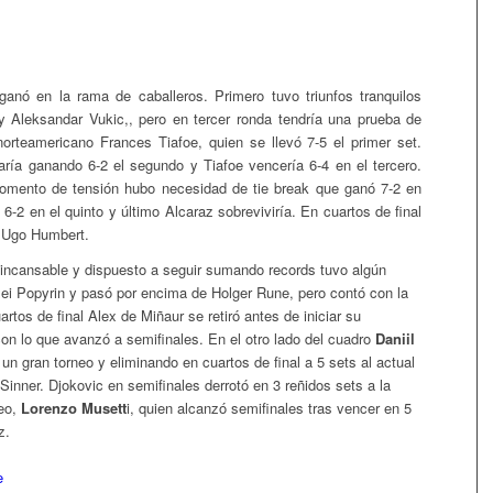
anó en la rama de caballeros. Primero tuvo triunfos tranquilos
y Aleksandar Vukic,, pero en tercer ronda tendría una prueba de
norteamericano Frances Tiafoe, quien se llevó 7-5 el primer set.
naría ganando 6-2 el segundo y Tiafoe vencería 6-4 en el tercero.
mento de tensión hubo necesidad de tie break que ganó 7-2 en
6-2 en el quinto y último Alcaraz sobreviviría. En cuartos de final
 Ugo Humbert.
incansable y dispuesto a seguir sumando records tuvo algún
xei Popyrin y pasó por encima de Holger Rune, pero contó con la
artos de final Alex de Miñaur se retiró antes de iniciar su
on lo que avanzó a semifinales. En el otro lado del cuadro
Daniil
un gran torneo y eliminando en cuartos de final a 5 sets al actual
inner. Djokovic en semifinales derrotó en 3 reñidos sets a la
eo,
Lorenzo Musett
i, quien alcanzó semifinales tras vencer en 5
z.