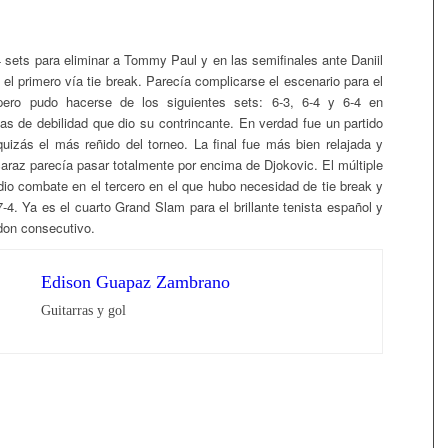
 sets para eliminar a Tommy Paul y en las semifinales ante Daniil
el primero vía tie break. Parecía complicarse el escenario para el
pero pudo hacerse de los siguientes sets: 6-3, 6-4 y 6-4 en
s de debilidad que dio su contrincante. En verdad fue un partido
uizás el más reñido del torneo. La final fue más bien relajada y
caraz parecía pasar totalmente por encima de Djokovic. El múltiple
io combate en el tercero en el que hubo necesidad de tie break y
7-4. Ya es el cuarto Grand Slam para el brillante tenista español y
on consecutivo.
Edison Guapaz Zambrano
Guitarras y gol