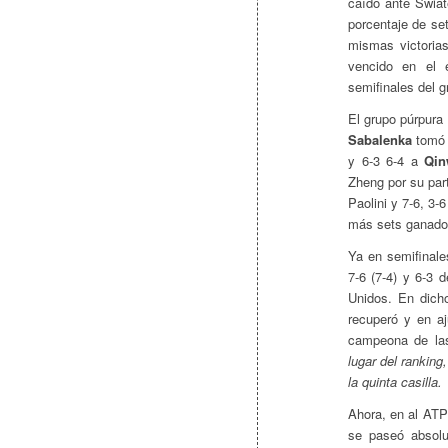
caído ante Swiat
porcentaje de se
mismas victorias
vencido en el 
semifinales del g
El grupo púrpura 
Sabalenka
tomó e
y 6-3 6-4 a
Qin
Zheng por su part
Paolini y 7-6, 3-6
más sets ganados
Ya en semifinale
7-6 (7-4) y 6-3 
Unidos. En dich
recuperó y en a
campeona de las
lugar del rankin
la quinta casilla.
Ahora, en al ATP
se paseó absolu