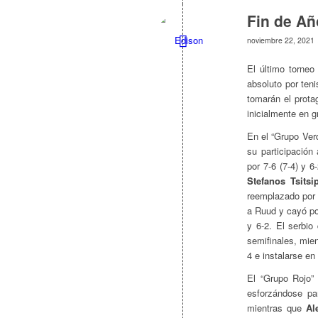
Fin de Añ
noviembre 22, 2021
El último torneo
absoluto por ten
tomarán el prota
inicialmente en g
En el “Grupo Ver
su participación 
por 7-6 (7-4) y 
Stefanos Tsitsi
reemplazado por 
a Ruud y cayó po
y 6-2. El serbio
semifinales, mien
4 e instalarse en 
El “Grupo Rojo”
esforzándose pa
mientras que
Al