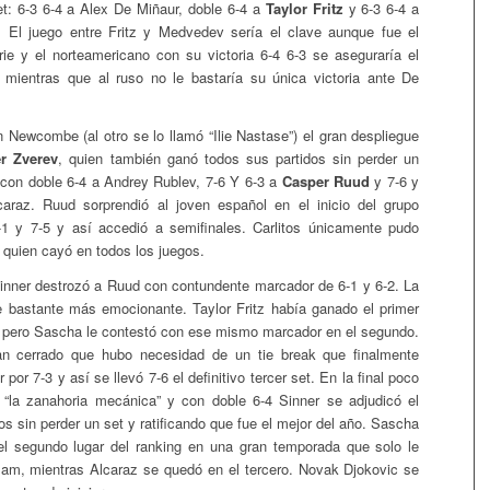
et: 6-3 6-4 a Alex De Miñaur, doble 6-4 a
Taylor Fritz
y 6-3 6-4 a
. El juego entre Fritz y Medvedev sería el clave aunque fue el
rie y el norteamericano con su victoria 6-4 6-3 se aseguraría el
 mientras que al ruso no le bastaría su única victoria ante De
 Newcombe (al otro se lo llamó “Ilie Nastase”) el gran despliegue
r Zverev
, quien también ganó todos sus partidos sin perder un
 con doble 6-4 a Andrey Rublev, 7-6 Y 6-3 a
Casper Ruud
y 7-6 y
caraz. Ruud sorprendió al joven español en el inicio del grupo
-1 y 7-5 y así accedió a semifinales. Carlitos únicamente pudo
 quien cayó en todos los juegos.
inner destrozó a Ruud con contundente marcador de 6-1 y 6-2. La
ue bastante más emocionante. Taylor Fritz había ganado el primer
, pero Sascha le contestó con ese mismo marcador en el segundo.
tan cerrado que hubo necesidad de un tie break que finalmente
 por 7-3 y así se llevó 7-6 el definitivo tercer set. En la final poco
 “la zanahoria mecánica” y con doble 6-4 Sinner se adjudicó el
s sin perder un set y ratificando que fue el mejor del año. Sascha
el segundo lugar del ranking en una gran temporada que solo le
lam, mientras Alcaraz se quedó en el tercero. Novak Djokovic se