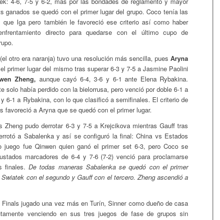
ek: 4-6, 7-5 y 6-2, mas por las bondades de reglamento y mayor
ts ganados se quedó con el primer lugar del grupo. Coco tenía las
 que Iga pero también le favoreció ese criterio así como haber
enfrentamiento directo para quedarse con el último cupo de
rupo.
(el otro era naranja) tuvo una resolución más sencilla, pues
Aryna
l primer lugar del mismo tras superar 6-3 y 7-5 a Jasmine Paolini
wen Zheng,
aunque cayó 6-4, 3-6 y 6-1 ante Elena Rybakina.
e solo había perdido con la bielorrusa, pero venció por doble 6-1 a
 y 6-1 a Rybakina, con lo que clasificó a semifinales. El criterio de
 favoreció a Aryna que se quedó con el primer lugar.
s Zheng pudo derrotar 6-3 y 7-5 a Krejcikova mientras Gauff tras
derrotó a Sabalenka y así se configuró la final: China vs Estados
o juego fue Qinwen quien ganó el primer set 6-3, pero Coco se
justados marcadores de 6-4 y 7-6 (7-2) venció para proclamarse
 finales.
De todas maneras Sabalenka se quedó con el primer
g, Swiatek con el segundo y Gauff con el tercero. Zheng ascendió a
 Finals jugado una vez más en Turín, Sinner como dueño de casa
tamente venciendo en sus tres juegos de fase de grupos sin