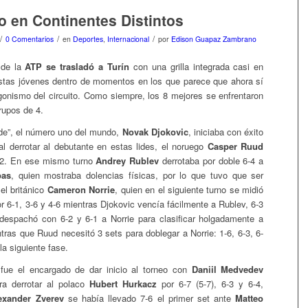
o en Continentes Distintos
/
/
/
0 Comentarios
en
Deportes
,
Internacional
por
Edison Guapaz Zambrano
 de la
ATP se trasladó a Turín
con una grilla integrada casi en
istas jóvenes dentro de momentos en los que parece que ahora sí
gonismo del circuito. Como siempre, los 8 mejores se enfrentaron
rupos de 4.
de”, el número uno del mundo,
Novak Djokovic
, iniciaba con éxito
al derrotar al debutante en estas lides, el noruego
Casper Ruud
6-2. En ese mismo turno
Andrey Rublev
derrotaba por doble 6-4 a
pas
, quien mostraba dolencias físicas, por lo que tuvo que ser
el británico
Cameron Norrie
, quien en el siguiente turno se midió
r 6-1, 3-6 y 4-6 mientras Djokovic vencía fácilmente a Rublev, 6-3
 despachó con 6-2 y 6-1 a Norrie para clasificar holgadamente a
tras que Ruud necesitó 3 sets para doblegar a Norrie: 1-6, 6-3, 6-
la siguiente fase.
 fue el encargado de dar inicio al torneo con
Daniil Medvedev
ra derrotar al polaco
Hubert Hurkacz
por 6-7 (5-7), 6-3 y 6-4,
exander Zverev
se había llevado 7-6 el primer set ante
Matteo