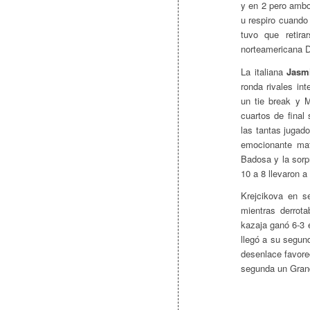
y en 2 pero ambo
u respiro cuando
tuvo que retira
norteamericana Da
La italiana
Jasmi
ronda rivales i
un tie break y 
cuartos de fina
las tantas jugado
emocionante ma
Badosa y la sorp
10 a 8 llevaron 
Krejcikova en s
mientras derrot
kazaja ganó 6-3 e
llegó a su segun
desenlace favore
segunda un Grand