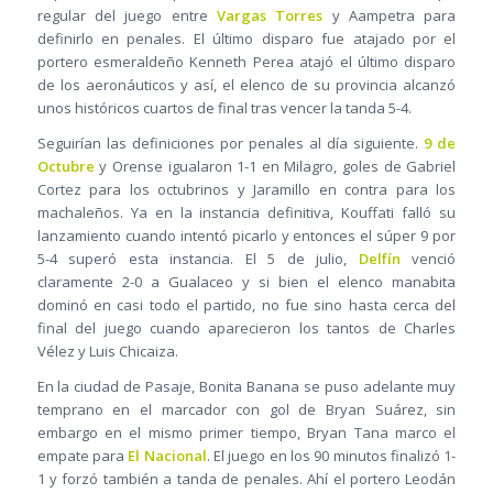
regular del juego entre
Vargas Torres
y Aampetra para
definirlo en penales. El último disparo fue atajado por el
portero esmeraldeño Kenneth Perea atajó el último disparo
de los aeronáuticos y así, el elenco de su provincia alcanzó
unos históricos cuartos de final tras vencer la tanda 5-4.
Seguirían las definiciones por penales al día siguiente.
9 de
Octubre
y Orense igualaron 1-1 en Milagro, goles de Gabriel
Cortez para los octubrinos y Jaramillo en contra para los
machaleños. Ya en la instancia definitiva, Kouffati falló su
lanzamiento cuando intentó picarlo y entonces el súper 9 por
5-4 superó esta instancia. El 5 de julio,
Delfín
venció
claramente 2-0 a Gualaceo y si bien el elenco manabita
dominó en casi todo el partido, no fue sino hasta cerca del
final del juego cuando aparecieron los tantos de Charles
Vélez y Luis Chicaiza.
En la ciudad de Pasaje, Bonita Banana se puso adelante muy
temprano en el marcador con gol de Bryan Suárez, sin
embargo en el mismo primer tiempo, Bryan Tana marco el
empate para
El Nacional
. El juego en los 90 minutos finalizó 1-
1 y forzó también a tanda de penales. Ahí el portero Leodán