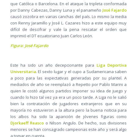
que Católica o Barcelona. En el ataque la tripleta conformada
por Danny Cabezas, Danny Luna y el panameño
José Fajardo
causó zozobra en varias canchas del país. Lo mismo la media
con Renny Jaramillo y José L. Cazares hizo a este equipo muy
difícil de descifrar y vale la pena rescatar el orden que
imprimió el DT ecuatoriano Juan Carlos León.
Figura: José Fajardo
Este ha sido un año decepcionante para
Liga Deportiva
Universitaria
. El sexto lugar y el cupo a Sudamericana saben
a poco para las expectativas generadas por su plantel. A
mediados de año se reemplazó a Repetto por Pablo Marini a
quien le costó algunos partidos imponer su idea de juego y
cuando lo hizo tal vez ya era un poco tarde. A Liga no le salió
bien la contratación de jugadores extranjeros que en su
mayoría no estuvieron a la altura pero la buena noticia para
los albos ha sido la aparición de jóvenes figuras como
Djorkaeff Reasco
o Nilson Angulo. De hecho, sus divisiones
menores se han consagrado campeonas este año y será algo
a tomar en cuenta.