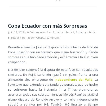
Copa Ecuador con más Sorpresas
/
/
julio 27, 2022
0 Comentarios
en
Ecuador - Serie A
,
Ecuador - Serie
/
B
,
Fútbol
por
Edison Guapaz Zambrano
Durante el mes de Julio se disputaron los octavos de final de
Copa Ecuador con un formato que sigue buscando y dando
sorpresas que han dado emoción y expectativa a la aún joven
competición.
El 3 de julio comenzó la disputa de esta fase con resultados
similares. En Pujilí, La Unión igualó sin goles frente a una
alineación algo emergente de
Independiente del Valle
. La
llave tuvo que extenderse a tanda de penales, que de hecho
se sufrieron hasta la instancia “1 a 1” los pichinchanos
acertaron todos sus cobros, mientras Moisés Ramírez atajó el
último disparo de Ronaldo Arroyo y con ello Independiente
superó a su rival por 9-8. También 0-0 finalizó el tiempo