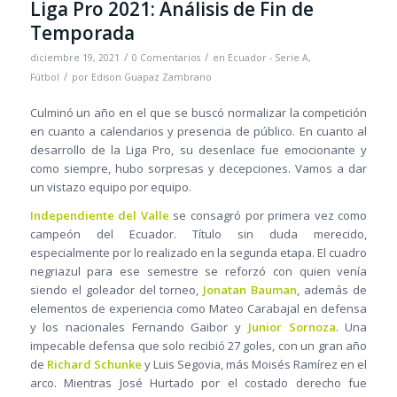
Liga Pro 2021: Análisis de Fin de
Temporada
/
/
diciembre 19, 2021
0 Comentarios
en
Ecuador - Serie A
,
/
Fútbol
por
Edison Guapaz Zambrano
Culminó un año en el que se buscó normalizar la competición
en cuanto a calendarios y presencia de público. En cuanto al
desarrollo de la Liga Pro, su desenlace fue emocionante y
como siempre, hubo sorpresas y decepciones. Vamos a dar
un vistazo equipo por equipo.
Independiente del Valle
se consagró por primera vez como
campeón del Ecuador. Título sin duda merecido,
especialmente por lo realizado en la segunda etapa. El cuadro
negriazul para ese semestre se reforzó con quien venía
siendo el goleador del torneo,
Jonatan Bauman
, además de
elementos de experiencia como Mateo Carabajal en defensa
y los nacionales Fernando Gaibor y
Junior Sornoza
. Una
impecable defensa que solo recibió 27 goles, con un gran año
de
Richard Schunke
y Luis Segovia, más Moisés Ramírez en el
arco. Mientras José Hurtado por el costado derecho fue