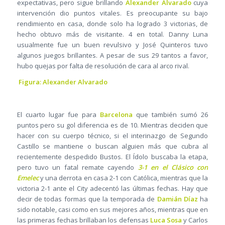
expectativas, pero sigue brillando
Alexander Alvarado
cuya
intervención dio puntos vitales. Es preocupante su bajo
rendimiento en casa, donde solo ha logrado 3 victorias, de
hecho obtuvo más de visitante. 4 en total. Danny Luna
usualmente fue un buen revulsivo y José Quinteros tuvo
algunos juegos brillantes. A pesar de sus 29 tantos a favor,
hubo quejas por falta de resolución de cara al arco rival.
Figura: Alexander Alvarado
El cuarto lugar fue para
Barcelona
que también sumó 26
puntos pero su gol diferencia es de 10. Mientras deciden que
hacer con su cuerpo técnico, si el interinazgo de Segundo
Castillo se mantiene o buscan alguien más que cubra al
recientemente despedido Bustos. El Ídolo buscaba la etapa,
pero tuvo un fatal remate cayendo
3-1 en el Clásico con
Emelec
y una derrota en casa 2-1 con Católica, mientras que la
victoria 2-1 ante el City adecentó las últimas fechas. Hay que
decir de todas formas que la temporada de
Damián Díaz
ha
sido notable, casi como en sus mejores años, mientras que en
las primeras fechas brillaban los defensas
Luca Sosa
y Carlos