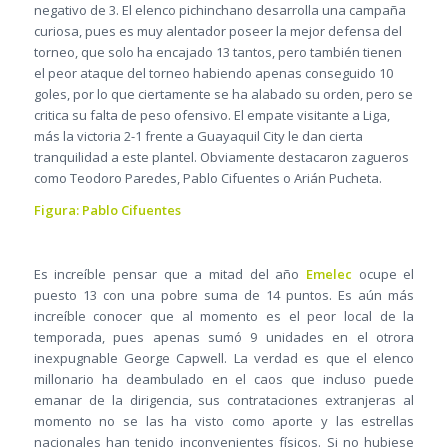
negativo de 3. El elenco pichinchano desarrolla una campaña
curiosa, pues es muy alentador poseer la mejor defensa del
torneo, que solo ha encajado 13 tantos, pero también tienen
el peor ataque del torneo habiendo apenas conseguido 10
goles, por lo que ciertamente se ha alabado su orden, pero se
critica su falta de peso ofensivo. El empate visitante a Liga,
más la victoria 2-1 frente a Guayaquil City le dan cierta
tranquilidad a este plantel. Obviamente destacaron zagueros
como Teodoro Paredes, Pablo Cifuentes o Arián Pucheta.
Figura: Pablo Cifuentes
Es increíble pensar que a mitad del año
Emelec
ocupe el
puesto 13 con una pobre suma de 14 puntos. Es aún más
increíble conocer que al momento es el peor local de la
temporada, pues apenas sumó 9 unidades en el otrora
inexpugnable George Capwell. La verdad es que el elenco
millonario ha deambulado en el caos que incluso puede
emanar de la dirigencia, sus contrataciones extranjeras al
momento no se las ha visto como aporte y las estrellas
nacionales han tenido inconvenientes físicos. Si no hubiese