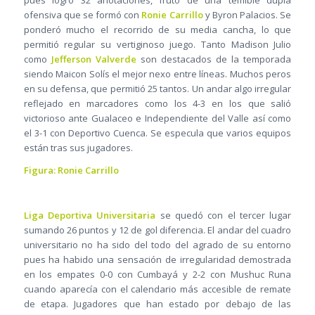
pues logró 32 anotaciones, fruto de una temible dupla
ofensiva que se formó con
Ronie Carrillo
y Byron Palacios. Se
ponderó mucho el recorrido de su media cancha, lo que
permitió regular su vertiginoso juego. Tanto Madison Julio
como
Jefferson Valverde
son destacados de la temporada
siendo Maicon Solís el mejor nexo entre líneas. Muchos peros
en su defensa, que permitió 25 tantos. Un andar algo irregular
reflejado en marcadores como los 4-3 en los que salió
victorioso ante Gualaceo e Independiente del Valle así como
el 3-1 con Deportivo Cuenca. Se especula que varios equipos
están tras sus jugadores.
Figura: Ronie Carrillo
Liga Deportiva Universitaria
se quedó con el tercer lugar
sumando 26 puntos y 12 de gol diferencia. El andar del cuadro
universitario no ha sido del todo del agrado de su entorno
pues ha habido una sensación de irregularidad demostrada
en los empates 0-0 con Cumbayá y 2-2 con Mushuc Runa
cuando aparecía con el calendario más accesible de remate
de etapa. Jugadores que han estado por debajo de las