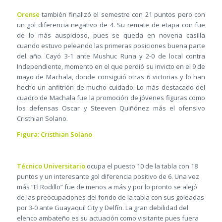
Orense
también finalizó el semestre con 21 puntos pero con
un gol diferencia negativo de 4. Su remate de etapa con fue
de lo más auspicioso, pues se queda en novena casilla
cuando estuvo peleando las primeras posiciones buena parte
del año. Cayó 3-1 ante Mushuc Runa y 2-0 de local contra
Independiente, momento en el que perdió su invicto en el 9 de
mayo de Machala, donde consiguió otras 6 victorias y lo han
hecho un anfitrión de mucho cuidado. Lo más destacado del
cuadro de Machala fue la promoción de jóvenes figuras como
los defensas Oscar y Steeven Quiñónez más el ofensivo
Cristhian Solano.
Figura: Cristhian Solano
Técnico Universitario
ocupa el puesto 10 de la tabla con 18
puntos y un interesante gol diferencia positivo de 6. Una vez
más “El Rodillo” fue de menos a más y por lo pronto se alejó
de las preocupaciones del fondo de la tabla con sus goleadas
por 3-0 ante Guayaquil City y Delfín. La gran debilidad del
elenco ambateño es su actuación como visitante pues fuera