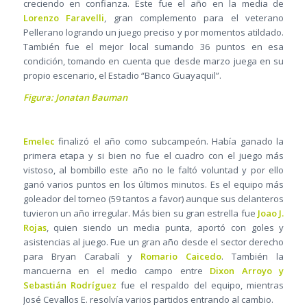
creciendo en confianza. Este fue el año en la media de
Lorenzo Faravelli
, gran complemento para el veterano
Pellerano logrando un juego preciso y por momentos atildado.
También fue el mejor local sumando 36 puntos en esa
condición, tomando en cuenta que desde marzo juega en su
propio escenario, el Estadio “Banco Guayaquil”.
Figura: Jonatan Bauman
Emelec
finalizó el año como subcampeón. Había ganado la
primera etapa y si bien no fue el cuadro con el juego más
vistoso, al bombillo este año no le faltó voluntad y por ello
ganó varios puntos en los últimos minutos. Es el equipo más
goleador del torneo (59 tantos a favor) aunque sus delanteros
tuvieron un año irregular. Más bien su gran estrella fue
Joao J.
Rojas
, quien siendo un media punta, aportó con goles y
asistencias al juego. Fue un gran año desde el sector derecho
para Bryan Carabalí y
Romario Caicedo
. También la
mancuerna en el medio campo entre
Dixon Arroyo y
Sebastián Rodríguez
fue el respaldo del equipo, mientras
José Cevallos E. resolvía varios partidos entrando al cambio.