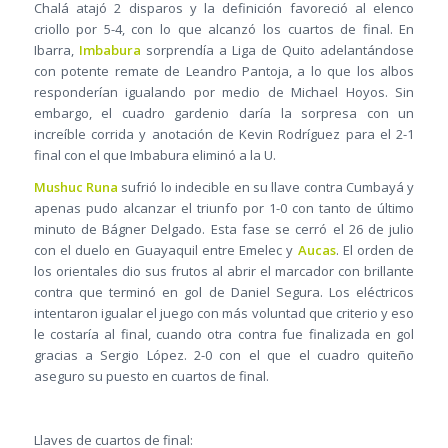
Chalá atajó 2 disparos y la definición favoreció al elenco
criollo por 5-4, con lo que alcanzó los cuartos de final. En
Ibarra,
Imbabura
sorprendía a Liga de Quito adelantándose
con potente remate de Leandro Pantoja, a lo que los albos
responderían igualando por medio de Michael Hoyos. Sin
embargo, el cuadro gardenio daría la sorpresa con un
increíble corrida y anotación de Kevin Rodríguez para el 2-1
final con el que Imbabura eliminó a la U.
Mushuc Runa
sufrió lo indecible en su llave contra Cumbayá y
apenas pudo alcanzar el triunfo por 1-0 con tanto de último
minuto de Bágner Delgado. Esta fase se cerró el 26 de julio
con el duelo en Guayaquil entre Emelec y
Aucas
. El orden de
los orientales dio sus frutos al abrir el marcador con brillante
contra que terminó en gol de Daniel Segura. Los eléctricos
intentaron igualar el juego con más voluntad que criterio y eso
le costaría al final, cuando otra contra fue finalizada en gol
gracias a Sergio López. 2-0 con el que el cuadro quiteño
aseguro su puesto en cuartos de final.
Llaves de cuartos de final: