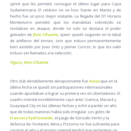
sprint que les permitió conseguir el último lugar para Copa
Sudamericana. El cetáceo no se hizo fuerte en Manta y de
hecho fue un poco mejor visitante. La llegada del DT Horacio
Montemurro permitió que los manabitas sobretodo se
revitalicen en ataque, donde no solo se destaca el poder
goleador de
Jhon Cifuente
, quien quedó segundo en la tabal
de artilleros del torneo, sino que estuvo permanentemente
bien asistido por Joao Ortiz y Janner Corozo, lo que les valió
incluso ser llamados a la selección.
Figura: Jhon Cifuente
Otro club decididamente decepcionante fue
Aucas
que en la
última fecha se quedó sin participaciones internacionales
cuando apuntaban a lograr su primera vez en Libertadores. El
cuadro oriental increíblemente cayó ante: Cuenca, Macará y
Guayaquil City en las últimas fechas y echó a parder un año
que de todas maneras había sido irregular. Los goles de
Francisco Fydriszewski,
el juego de Gonzalo Verón y la
defensa de: Fontanini, Mina y Pizzorno no fue suficiente para
coronar el año y el equipo oriental tendrá que replantear un