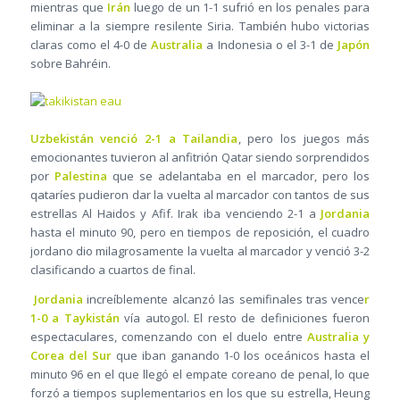
mientras que
Irán
luego de un 1-1 sufrió en los penales para
eliminar a la siempre resilente Siria. También hubo victorias
claras como el 4-0 de
Australia
a Indonesia o el 3-1 de
Japón
sobre Bahréin.
Uzbekistán venció 2-1 a Tailandia
, pero los juegos más
emocionantes tuvieron al anfitrión Qatar siendo sorprendidos
por
Palestina
que se adelantaba en el marcador, pero los
qataríes pudieron dar la vuelta al marcador con tantos de sus
estrellas Al Haidos y Afif. Irak iba venciendo 2-1 a
Jordania
hasta el minuto 90, pero en tiempos de reposición, el cuadro
jordano dio milagrosamente la vuelta al marcador y venció 3-2
clasificando a cuartos de final.
Jordania
increíblemente alcanzó las semifinales tras vence
r
1-0 a Taykistán
vía autogol. El resto de definiciones fueron
espectaculares, comenzando con el duelo entre
Australia y
Corea del Sur
que iban ganando 1-0 los oceánicos hasta el
minuto 96 en el que llegó el empate coreano de penal, lo que
forzó a tiempos suplementarios en los que su estrella, Heung