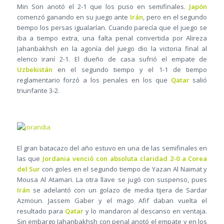
Min Son anotó el 2-1 que los puso en semifinales.
Japón
comenzó ganando en su juego ante
Irán
, pero en el segundo
tiempo los persas igualarían. Cuando parecía que el juego se
iba a tiempo extra, una falta penal convertida por Alireza
Jahanbakhsh en la agonía del juego dio la victoria final al
elenco iraní 2-1. El dueño de casa sufrió el empate de
Uzbekistán
en el segundo tiempo y el 1-1 de tiempo
reglamentario forzó a los penales en los que
Qatar
salió
triunfante 3-2.
El gran batacazo del año estuvo en una de las semifinales en
las que
Jordania venció con absoluta claridad 2-0 a Corea
del Sur
con goles en el segundo tiempo de Yazan Al Naimat y
Mousa Al Atamari. La otra llave se jugó con suspenso, pues
Irán
se adelantó con un golazo de media tijera de Sardar
Azmoun. Jassem Gaber y el mago Afif daban vuelta el
resultado para
Qatar
y lo mandaron al descanso en ventaja.
Sin embargo Jahanbakhsh con penal anotó el empate y en los