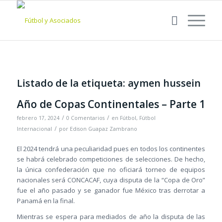
Listado de la etiqueta:
aymen hussein
Año de Copas Continentales – Parte 1
/
/
febrero 17, 2024
0 Comentarios
en
Fútbol
,
Fútbol
/
Internacional
por
Edison Guapaz Zambrano
El 2024 tendrá una peculiaridad pues en todos los continentes
se habrá celebrado competiciones de selecciones. De hecho,
la única confederación que no oficiará torneo de equipos
nacionales será CONCACAF, cuya disputa de la “Copa de Oro”
fue el año pasado y se ganador fue México tras derrotar a
Panamá en la final.
Mientras se espera para mediados de año la disputa de las