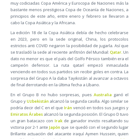
muy codiciadas Copa América y Eurocopa de Naciones más la
bastante menos prestigiosa Copa de Oceanía de Naciones, a
principios de este año, entre enero y febrero se llevaron a
cabo la Copa Asiática y la Africana.
La edición 18 de la Copa Asiática debía de hecho celebrarse
en 2023, pero en la sede original, China, los protocolos
estrictos anti COVID negaron la posibilidad de jugarla. Así que
se trasladó la sede al reciente anfitrión del Mundial:
Qatar.
Un
dato no menor es que el país del Golfo Pérsico también era el
campeón defensor. La ruta qatarí empezó inmaculada
venciendo en todos sus partidos sin recibir goles en contra. La
sorpresa del Grupo A la daba Tayikistán al avanzar a octavos
de final derrotando en la última fecha a Líbano.
En el Grupo B no hubo sorpresas, pues
Australia
ganó el
Grupo y
Uzbekistán
alcanzó la segunda casilla. Algo similar se
podría decir del C en el que
Irán
venció en todos sus juegos y
Emiratos Árabes
alcanzó la segunda posición. El Grupo D tuvo
un gran batacazo con
Irak
de ganador invicto resaltando su
victoria por 2-1 ante
Japón
que se quedó con el segundo lugar
Brillante actuación del atacante iraquí Aymen Hussein, quien