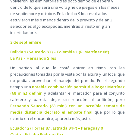
Volvieron las eliminatorias tras poco tiempo de espera y
dentro de lo que será una vorágine de juegos en los meses
de septiembre y octubre. En la fecha 9 los resultados
estuvieron más o menos dentro de lo previsto y dejan 3
selecciones algo escapadas, mientras al resto en gran
incertidumbre.
2 de septiembre
Bolivia 1 (Saucedo 83’) – Colombia 1 (R. Martínez 68’)
La Paz – Hernando Siles
Un partido al que le costó entrar en ritmo con las
precauciones tomadas por la visita por la altura y un local que
no podía aprovechar el manejo del partido. En el segundo
tiempo una
notable combinación permitió a Roger Martínez
(68 min.) definir
y adelantar el marcador para el conjunto
cafetero y parecía dejar sin reacción al anfitrión, pero
Fernando Saucedo (83 min.) con un increíble remate de
media distancia decretó el empate final
que por lo que
ocurrió en el encuentro, aparecía más justo.
Ecuador 2 (Torres 87’, Estrada 94+’) – Paraguay 0
Quito – Estadio Rodrigo Paz