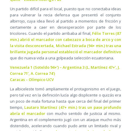
Un partido difícil para el local, puesto que no conectaba ideas
para vulnerar la recia defensa que presentó el conjunto
albirrojo, cuya idea llevó al partido a momentos de fricción y
ciertamente a caer en desesperación por parte de los
tricolores. Cuando el partido arribaba al final,
Félix Torres (87
min.) abrió el marcador con cabezazo a boca de arco y con
la visita desconcertada, Michael Estrada (94+ min.) tras una
brillante jugada personal estableció el marcador definitivo
que dio nueva vida a una golpeada selección ecuatoriana.
Venezuela 1 (Soteldo 94+’) – Argentina 3 (L. Martínez 47+’, J.
Correa 71’, A. Correa 74’)
Caracas – Olímpico UCV
La albiceleste tomó ampliamente el protagonismo en el juego,
pero tal vez en la definición lucía algo displicente o quizás era
un poco de mala fortuna hasta que cerca del final del primer
tiempo,
Lautaro Martínez (47+ min.) tras un pase profundo
abría el marcador
con mucho sentido de justicia al mismo.
Argentina en el complemento jugó con un ataque mucho más
distendido, acelerando cuando pudo ante un limitado rival y