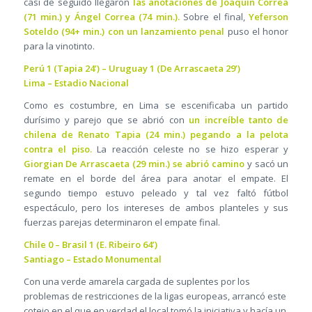
casi de seguido llegaron
las anotaciones de Joaquín Correa
(71 min.) y Ángel Correa (74 min.).
Sobre el final,
Yeferson
Soteldo (94+ min.) con un lanzamiento penal
puso el honor
para la vinotinto.
Perú 1 (Tapia 24’) – Uruguay 1 (De Arrascaeta 29’)
Lima – Estadio Nacional
Como es costumbre, en Lima se escenificaba un partido
durísimo y parejo que se abrió con
un increíble tanto de
chilena de Renato Tapia (24 min.) pegando a la pelota
contra el piso.
La reacción celeste no se hizo esperar y
Giorgian De Arrascaeta (29 min.) se abrió camino
y sacó un
remate en el borde del área para anotar el empate. El
segundo tiempo estuvo peleado y tal vez faltó fútbol
espectáculo, pero los intereses de ambos planteles y sus
fuerzas parejas determinaron el empate final.
Chile 0 – Brasil 1 (E. Ribeiro 64’)
Santiago – Estado Monumental
Con una verde amarela cargada de suplentes por los
problemas de restricciones de la ligas europeas, arrancó este
cotejo en el que en verdad el local tomó la iniciativa y hacía un