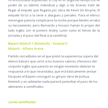
no encontraba respuestas. El City en el segundo tiempo con el
poder de su talento individual y algo a las bravas trató de
llegar al empate que llegaría por obra de Kevin De Bruyne, El
empate forzó a la serie a alargues y penales. Para el elenco
merengue parecía complicarse la noche porque Modric erraba
su lanzamiento, pero Bernardo y Kovacic harían lo propio del
lado inglés con el portero Andriy Lunin como el héroe de la
jornada y el paso del Real a la semifinal.
Bayern Múnich 1 (Kimmich) – Arsenal 0
Múnich – Allianz Arena
Partido cerradísimo en el que primó la experiencia copera del
elenco bávaro que cerró a los buenos valores ofensivos del
conjunto inglés que pareció en ningún momento obtener la
respuesta a lo que necesitaba, que era básicamente anotar.
Después el Bayern consiguió su gol por obra de Joshua
Kimmich y en adelante nada pareció perturbar el paso de los
alemanes a semifinales.
Llaves semifinales: