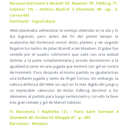
Borussia Dortmund 4 (Brandt 34’, Maatsen 39’, Füllkrug 71’,
Sabitzer 74’) – Atlético Madrid 2 (Hummels 49’ –ag-, A.
Correa 64’)
Dortmund – Signal Iduna
Atleti planteaba administrar la ventaja obtenida en la ida y lo
iba logrando, pero antes del fin del primer tiempo la
avalancha del Dortmund venció dicho planteo y de seguido
llegaron los tantos de Julian Brandt e Ian Maatsen. El golpe fue
sentido por el cuadro colchonero que salió con una actitud
distinta a la parte complementaria y pronto devolvieron a la
igualdad la serie en una jugada que terminó con gol en contra
de Hummels. Poco después el mismo partido se igualaría tras
una brillante jugada y tanto de Ángel Correa. Sin embargo, la
valiosa defensa del Atleti se cayó en lo más álgido del juego y
un implacable cabezazo de Niclas Fullkrug devolvió a los
alemanes al partido para luego sentenciarlo y con ello la llave
tras gran remate y gol de Marcel Sabitzer.
FC Barcelona 1 Raphinha 12’) – Paris Saint Germain 4
(Dembele 40’; Vitinha 54’; Mbappé 61’ –p-, 89’)
Barcelona – Montjuic