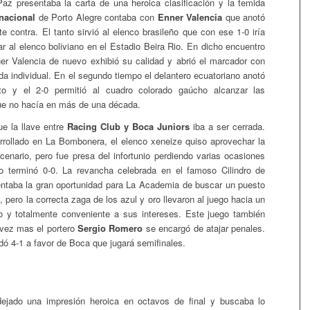
z presentaba la carta de una heroica clasificación y la temida
rnacional
de Porto Alegre contaba con
Enner Valencia
que anotó
te contra. El tanto sirvió al elenco brasileño que con ese 1-0 iría
ar al elenco boliviano en el Estadio Beira Rio. En dicho encuentro
r Valencia de nuevo exhibió su calidad y abrió el marcador con
ada individual. En el segundo tiempo el delantero ecuatoriano anotó
o y el 2-0 permitió al cuadro colorado gaúcho alcanzar las
que no hacía en más de una década.
e la llave entre
Racing Club y Boca Juniors
iba a ser cerrada.
rrollado en La Bombonera, el elenco xeneize quiso aprovechar la
cenario, pero fue presa del infortunio perdiendo varias ocasiones
go terminó 0-0. La revancha celebrada en el famoso Cilindro de
ntaba la gran oportunidad para La Academia de buscar un puesto
, pero la correcta zaga de los azul y oro llevaron al juego hacia un
ro y totalmente conveniente a sus intereses. Este juego también
vez mas el portero
Sergio Romero
se encargó de atajar penales.
dó 4-1 a favor de Boca que jugará semifinales.
ejado una impresión heroica en octavos de final y buscaba lo