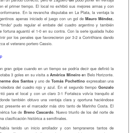
 en el primer tiempo. El local no exhibió sus mejores armas y con
conformarse. En la revancha disputaba en La Plata, la ventaja la
rgentinos apenas iniciado el juego con un gol de
Mauro Méndez.
“timão” pudo regular el embate del cuadro argentino y también
 fortuna aguantó el 1-0 en su contra. Con la serie igualada hubo
inir por los penales que favorecieron por 3-2 a Corinthians dando
zca el veterano portero Cassio.
n gran golpe cuando en un tiempo se podría decir que definió la
notaba 3 goles en su visita a
América Mineiro e
n Belo Horizonte.
herme dos Santos
y uno de
Tomás Pochettino
expresaban una
moledora del cuadro rojo y azul. En el segundo tiempo
Gonzalo
ó para el local y con un claro 3-1 Fortaleza volvía tranquilo al
donde también obtuvo una ventaja clara y oportuna haciéndose
ez presente en el marcador más otro tanto de Marinho Costa. El
érica fue de
Breno Cascardo
. Nuevo triunfo de los del norte de
na clasificación histórica a semifinales.
abía tenido un inicio arrollador y con tempraneros tantos de