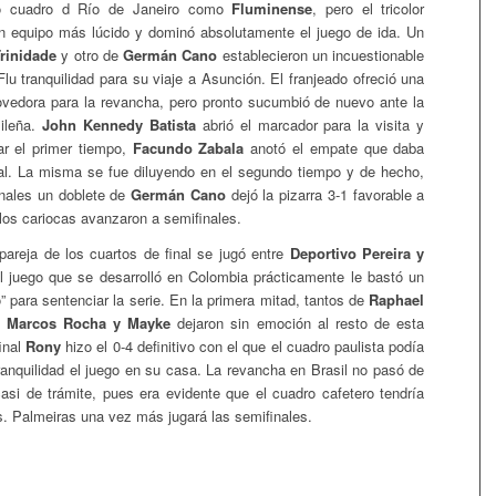
o cuadro d Río de Janeiro como
Fluminense
, pero el tricolor
un equipo más lúcido y dominó absolutamente el juego de ida. Un
rinidade
y otro de
Germán Cano
establecieron un incuestionable
Flu tranquilidad para su viaje a Asunción. El franjeado ofreció una
vedora para la revancha, pero pronto sucumbió de nuevo ante la
sileña.
John Kennedy Batista
abrió el marcador para la visita y
ar el primer tiempo,
Facundo Zabala
anotó el empate que daba
al. La misma se fue diluyendo en el segundo tiempo y de hecho,
inales un doblete de
Germán Cano
dejó la pizarra 3-1 favorable a
los cariocas avanzaron a semifinales.
pareja de los cuartos de final se jugó entre
Deportivo Pereira y
 juego que se desarrolló en Colombia prácticamente le bastó un
” para sentenciar la serie. En la primera mitad, tantos de
Raphael
, Marcos Rocha y Mayke
dejaron sin emoción al resto de esta
final
Rony
hizo el 0-4 definitivo con el que el cuadro paulista podía
tranquilidad el juego en su casa. La revancha en Brasil no pasó de
casi de trámite, pues era evidente que el cuadro cafetero tendría
. Palmeiras una vez más jugará las semifinales.