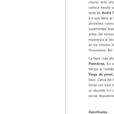
mismo ante otr
carioca resulto 
tanto de
André T
2-0 que daría al 
atmósfera conmo
superioridad bra
antes del termin
esperanza al loc
en los minutos f
Fluminense. Así 
La llave más dis
Palmeiras.
En el
tiempo al “verdão
Veiga de penal
llave. Cerca del 
tomar con total 
un aburrido 0-0 
pocas respuestas
Semifinales