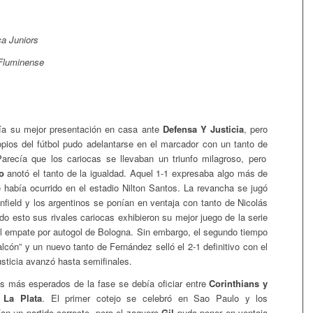
a Juniors
 Fluminense
ía su mejor presentación en casa ante
Defensa Y Justicia
, pero
opios del fútbol pudo adelantarse en el marcador con un tanto de
Parecía que los cariocas se llevaban un triunfo milagroso, pero
o
anotó el tanto de la igualdad. Aquel 1-1 expresaba algo más de
ue había ocurrido en el estadio Nilton Santos. La revancha se jugó
field y los argentinos se ponían en ventaja con tanto de Nicolás
o esto sus rivales cariocas exhibieron su mejor juego de la serie
el empate por autogol de Bologna. Sin embargo, el segundo tiempo
alcón” y un nuevo tanto de Fernández selló el 2-1 definitivo con el
sticia avanzó hasta semifinales.
s más esperados de la fase se debía oficiar entre
Corinthians y
 La Plata
. El primer cotejo se celebró en Sao Paulo y los
an un partido correcto, pero el zaguero
Gil
pudo poner en ventaja