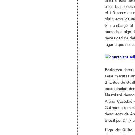
a los brasileños
el 1-0 parecían 
obtuvieron los a
Sin embargo el 
sumado a algo de
necesidad de def
lugar a que se lu
Fortaleza
daba u
serie mientras a
2 tantos de
Guil
presentación de
Mastriani
descont
Arena Castelão 
Guilherme otra v
descuento de Am
Brasil por 2-1 y u
Liga de Quito
h