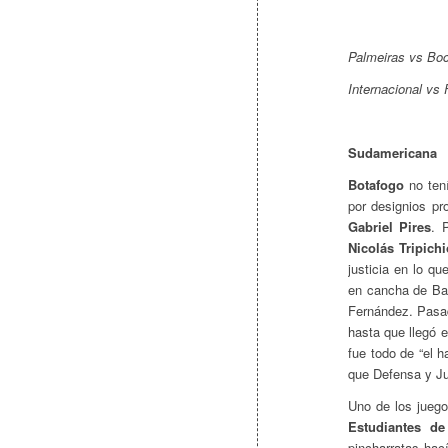
Palmeiras vs Boc
Internacional vs
Sudamericana
Botafogo
no ten
por designios pr
Gabriel Pires
. 
Nicolás Tripichi
justicia en lo q
en cancha de Ban
Fernández. Pasad
hasta que llegó 
fue todo de “el h
que Defensa y Ju
Uno de los juego
Estudiantes de
pincharratas hací