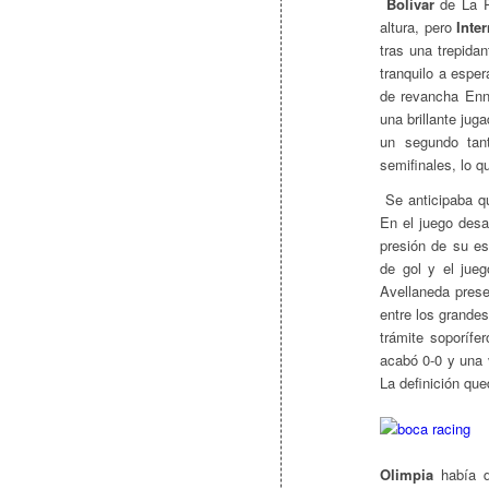
Bolívar
de La Pa
altura, pero
Inte
tras una trepidan
tranquilo a esper
de revancha Enne
una brillante jug
un segundo tant
semifinales, lo 
Se anticipaba qu
En el juego desa
presión de su es
de gol y el jue
Avellaneda prese
entre los grandes
trámite soporífe
acabó 0-0 y una 
La definición que
Olimpia
había d