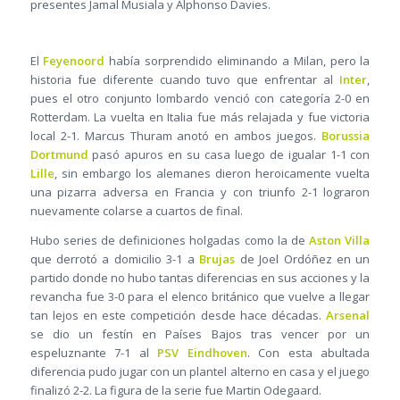
presentes Jamal Musiala y Alphonso Davies.
El
Feyenoord
había sorprendido eliminando a Milan, pero la
historia fue diferente cuando tuvo que enfrentar al
Inter
,
pues el otro conjunto lombardo venció con categoría 2-0 en
Rotterdam. La vuelta en Italia fue más relajada y fue victoria
local 2-1. Marcus Thuram anotó en ambos juegos.
Borussia
Dortmund
pasó apuros en su casa luego de igualar 1-1 con
Lille
, sin embargo los alemanes dieron heroicamente vuelta
una pizarra adversa en Francia y con triunfo 2-1 lograron
nuevamente colarse a cuartos de final.
Hubo series de definiciones holgadas como la de
Aston Villa
que derrotó a domicilio 3-1 a
Brujas
de Joel Ordóñez en un
partido donde no hubo tantas diferencias en sus acciones y la
revancha fue 3-0 para el elenco británico que vuelve a llegar
tan lejos en este competición desde hace décadas.
Arsenal
se dio un festín en Países Bajos tras vencer por un
espeluznante 7-1 al
PSV Eindhoven
. Con esta abultada
diferencia pudo jugar con un plantel alterno en casa y el juego
finalizó 2-2. La figura de la serie fue Martin Odegaard.