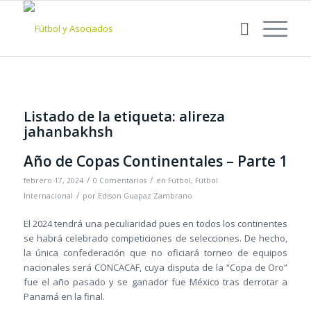
Listado de la etiqueta:
alireza
jahanbakhsh
Año de Copas Continentales – Parte 1
/
/
febrero 17, 2024
0 Comentarios
en
Fútbol
,
Fútbol
/
Internacional
por
Edison Guapaz Zambrano
El 2024 tendrá una peculiaridad pues en todos los continentes
se habrá celebrado competiciones de selecciones. De hecho,
la única confederación que no oficiará torneo de equipos
nacionales será CONCACAF, cuya disputa de la “Copa de Oro”
fue el año pasado y se ganador fue México tras derrotar a
Panamá en la final.