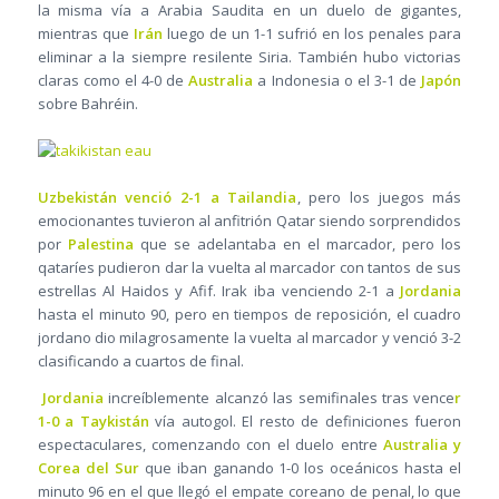
la misma vía a Arabia Saudita en un duelo de gigantes,
mientras que
Irán
luego de un 1-1 sufrió en los penales para
eliminar a la siempre resilente Siria. También hubo victorias
claras como el 4-0 de
Australia
a Indonesia o el 3-1 de
Japón
sobre Bahréin.
Uzbekistán venció 2-1 a Tailandia
, pero los juegos más
emocionantes tuvieron al anfitrión Qatar siendo sorprendidos
por
Palestina
que se adelantaba en el marcador, pero los
qataríes pudieron dar la vuelta al marcador con tantos de sus
estrellas Al Haidos y Afif. Irak iba venciendo 2-1 a
Jordania
hasta el minuto 90, pero en tiempos de reposición, el cuadro
jordano dio milagrosamente la vuelta al marcador y venció 3-2
clasificando a cuartos de final.
Jordania
increíblemente alcanzó las semifinales tras vence
r
1-0 a Taykistán
vía autogol. El resto de definiciones fueron
espectaculares, comenzando con el duelo entre
Australia y
Corea del Sur
que iban ganando 1-0 los oceánicos hasta el
minuto 96 en el que llegó el empate coreano de penal, lo que