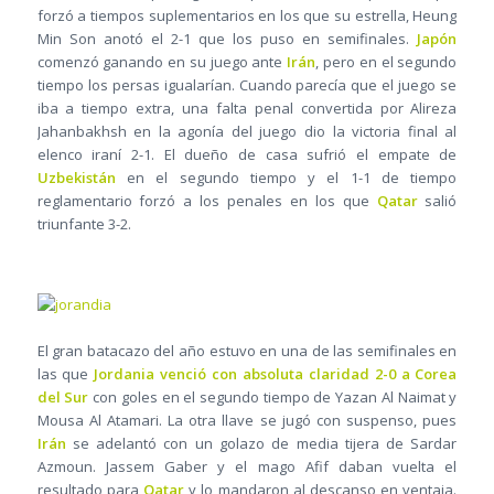
forzó a tiempos suplementarios en los que su estrella, Heung
Min Son anotó el 2-1 que los puso en semifinales.
Japón
comenzó ganando en su juego ante
Irán
, pero en el segundo
tiempo los persas igualarían. Cuando parecía que el juego se
iba a tiempo extra, una falta penal convertida por Alireza
Jahanbakhsh en la agonía del juego dio la victoria final al
elenco iraní 2-1. El dueño de casa sufrió el empate de
Uzbekistán
en el segundo tiempo y el 1-1 de tiempo
reglamentario forzó a los penales en los que
Qatar
salió
triunfante 3-2.
El gran batacazo del año estuvo en una de las semifinales en
las que
Jordania venció con absoluta claridad 2-0 a Corea
del Sur
con goles en el segundo tiempo de Yazan Al Naimat y
Mousa Al Atamari. La otra llave se jugó con suspenso, pues
Irán
se adelantó con un golazo de media tijera de Sardar
Azmoun. Jassem Gaber y el mago Afif daban vuelta el
resultado para
Qatar
y lo mandaron al descanso en ventaja.