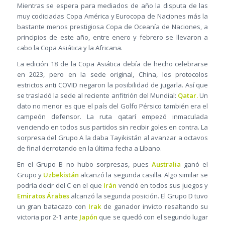
Mientras se espera para mediados de año la disputa de las
muy codiciadas Copa América y Eurocopa de Naciones más la
bastante menos prestigiosa Copa de Oceanía de Naciones, a
principios de este año, entre enero y febrero se llevaron a
cabo la Copa Asiática y la Africana.
La edición 18 de la Copa Asiática debía de hecho celebrarse
en 2023, pero en la sede original, China, los protocolos
estrictos anti COVID negaron la posibilidad de jugarla. Así que
se trasladó la sede al reciente anfitrión del Mundial:
Qatar.
Un
dato no menor es que el país del Golfo Pérsico también era el
campeón defensor. La ruta qatarí empezó inmaculada
venciendo en todos sus partidos sin recibir goles en contra. La
sorpresa del Grupo A la daba Tayikistán al avanzar a octavos
de final derrotando en la última fecha a Líbano.
En el Grupo B no hubo sorpresas, pues
Australia
ganó el
Grupo y
Uzbekistán
alcanzó la segunda casilla. Algo similar se
podría decir del C en el que
Irán
venció en todos sus juegos y
Emiratos Árabes
alcanzó la segunda posición. El Grupo D tuvo
un gran batacazo con
Irak
de ganador invicto resaltando su
victoria por 2-1 ante
Japón
que se quedó con el segundo lugar