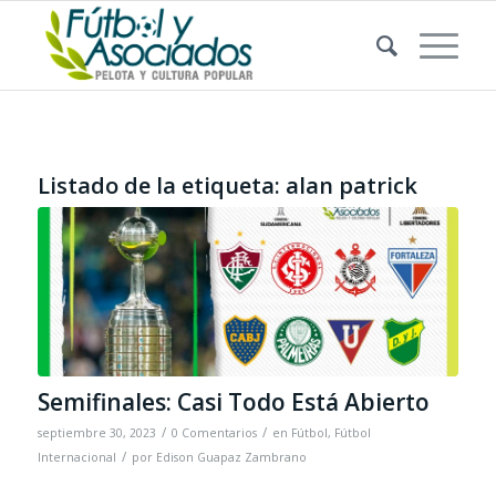
Listado de la etiqueta:
alan patrick
Semifinales: Casi Todo Está Abierto
/
/
septiembre 30, 2023
0 Comentarios
en
Fútbol
,
Fútbol
/
Internacional
por
Edison Guapaz Zambrano