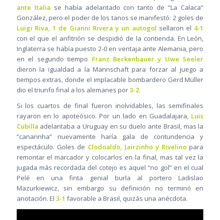
ante Italia
se había adelantado con tanto de “La Calaca”
González, pero el poder de los tanos se manifestó: 2 goles de
Luigi Riva, 1 de Gianni Rivera y un autogol
sellaron el
4-1
con el que el anfitrión se despidió de la contienda. En León,
Inglaterra se había puesto 2-0 en ventaja ante Alemania, pero
en el segundo tiempo
Franz Beckenbauer y Uwe Seeler
dieron la igualdad a la Mannschaft para forzar al juego a
tiempos extras, donde el implacable bombardero Gerd Müller
dio el triunfo final a los alemanes por
3-2.
Si los cuartos de final fueron inolvidables, las semifinales
rayaron en lo apoteósico. Por un lado en Guadalajara,
Luis
Cubilla
adelantaba a Uruguay en su duelo ante Brasil, mas la
“canarinha” nuevamente haría gala de contundencia y
espectáculo. Goles de
Clodoaldo, Jairzinho y Rivelino
para
remontar el marcador y colocarlos en la final, mas tal vez la
jugada más recordada del cotejo es aquel “no gol” en el cual
Pelé en una finta genial burla al portero Ladislao
Mazurkiewicz, sin embargo su definición no terminó en
anotación. El
3-1
favorable a Brasil, quizás una anécdota.