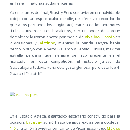
en las eliminatorias sudamericanas.
Ya en cuartos de final, Brasil y Perú sostuvieron un inolvidable
cotejo con un espectacular despliegue ofensivo, recordando
que a los peruanos los dirigía Didí, estrella de los anteriores
títulos auriverdes. Los brasileños, con un poder de ataque
demoledor lograron anotar por medio de
Rivelino, Tostão
en
2 ocasiones y
Jairzinho
, mientras la banda sangre había
hecho lo suyo con Alberto Gallardo y Teófilo Cubillas, máxima
estrella peruana que siempre se hizo presente en el
marcador en esta competición. El Estadio Jalisco de
Guadalajara todavía vería otra gesta gloriosa, pero esta fue 4-
2 para el “scratch”.
En el Estadio Azteca, gigantesco escenario construido para la
ocasión,
Uruguay
sufrió hasta tiempos extras para doblegar
1-0
a la Unión Soviética con tanto de Víctor Espárrago.
México