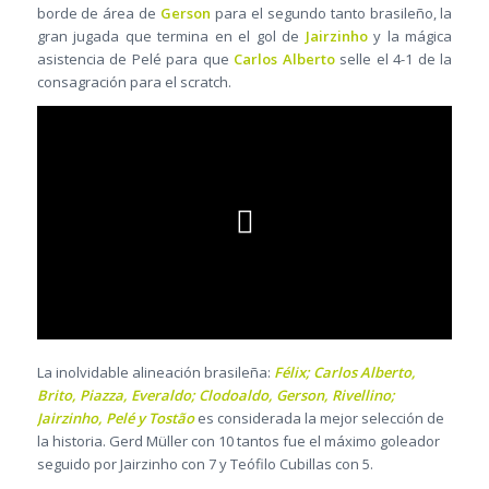
borde de área de
Gerson
para el segundo tanto brasileño, la
gran jugada que termina en el gol de
Jairzinho
y la mágica
asistencia de Pelé para que
Carlos Alberto
selle el 4-1 de la
consagración para el scratch.
La inolvidable alineación brasileña:
Félix; Carlos Alberto,
Brito, Piazza, Everaldo; Clodoaldo, Gerson, Rivellino;
Jairzinho, Pelé y Tostão
es considerada la mejor selección de
la historia. Gerd Müller con 10 tantos fue el máximo goleador
seguido por Jairzinho con 7 y Teófilo Cubillas con 5.