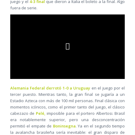
juego y el
4-3 final
que dieron a Italia el boleto a la final. Algo
fuera de serie.
Alemania Federal derrotó 1-0 a Uruguay
en el juego por el
tercer puesto. Mientras tanto, la gran final se jugaría a un
Estadio Azteca con más de 100 mil personas. Final clásica con
momentos icónicos, como el primer tanto del juego, el clásico
cabezazo de
Pelé,
imposible para el portero Albertosi. Brasil
era notablemente superior, pero una desconcentración
permitió el empate de
Boninsegna
. Ya en el segundo tiempo
la avalancha brasileña sería inevitable: el gran disparo de