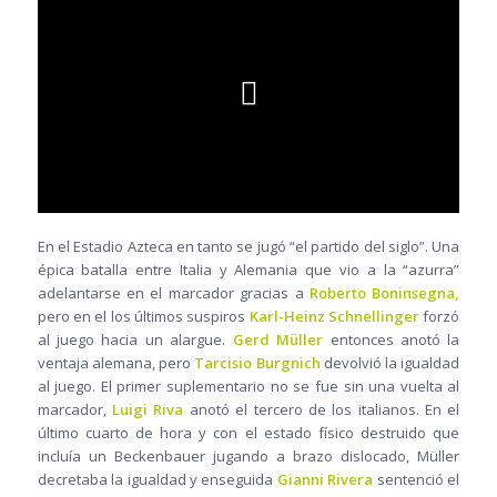
En el Estadio Azteca en tanto se jugó “el partido del siglo”. Una
épica batalla entre Italia y Alemania que vio a la “azurra”
adelantarse en el marcador gracias a
Roberto Boninsegna,
pero en el los últimos suspiros
Karl-Heinz Schnellinger
forzó
al juego hacia un alargue.
Gerd Müller
entonces anotó la
ventaja alemana, pero
Tarcisio Burgnich
devolvió la igualdad
al juego. El primer suplementario no se fue sin una vuelta al
marcador,
Luigi Riva
anotó el tercero de los italianos. En el
último cuarto de hora y con el estado físico destruido que
incluía un Beckenbauer jugando a brazo dislocado, Müller
decretaba la igualdad y enseguida
Gianni Rivera
sentenció el