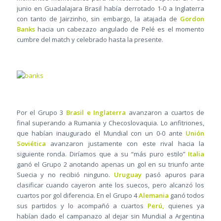
junio en Guadalajara Brasil había derrotado 1-0 a Inglaterra
con tanto de Jairzinho, sin embargo, la atajada de
Gordon
Banks
hacia un cabezazo angulado de Pelé es el momento
cumbre del match y celebrado hasta la presente.
Por el Grupo 3
Brasil e Inglaterra
avanzaron a cuartos de
final superando a Rumania y Checoslovaquia. Lo anfitriones,
que habían inaugurado el Mundial con un 0-0 ante
Unión
Soviética
avanzaron justamente con este rival hacia la
siguiente ronda. Diríamos que a su “más puro estilo”
Italia
ganó el Grupo 2 anotando apenas un gol en su triunfo ante
Suecia y no recibió ninguno.
Uruguay
pasó apuros para
clasificar cuando cayeron ante los suecos, pero alcanzó los
cuartos por gol diferencia. En el Grupo 4
Alemania
ganó todos
sus partidos y lo acompañó a cuartos
Perú,
quienes ya
habían dado el campanazo al dejar sin Mundial a Argentina