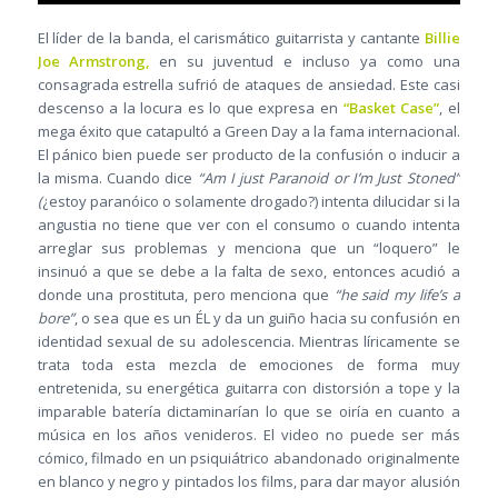
El líder de la banda, el carismático guitarrista y cantante
Billie
Joe Armstrong,
en su juventud e incluso ya como una
consagrada estrella sufrió de ataques de ansiedad. Este casi
descenso a la locura es lo que expresa en
“Basket Case”
, el
mega éxito que catapultó a Green Day a la fama internacional.
El pánico bien puede ser producto de la confusión o inducir a
la misma. Cuando dice
“Am I just Paranoid or I’m Just Stoned”
(
¿estoy paranóico o solamente drogado?) intenta dilucidar si la
angustia no tiene que ver con el consumo o cuando intenta
arreglar sus problemas y menciona que un “loquero” le
insinuó a que se debe a la falta de sexo, entonces acudió a
donde una prostituta, pero menciona que
“he said my life’s a
bore”
, o sea que es un ÉL y da un guiño hacia su confusión en
identidad sexual de su adolescencia. Mientras líricamente se
trata toda esta mezcla de emociones de forma muy
entretenida, su energética guitarra con distorsión a tope y la
imparable batería dictaminarían lo que se oiría en cuanto a
música en los años venideros. El video no puede ser más
cómico, filmado en un psiquiátrico abandonado originalmente
en blanco y negro y pintados los films, para dar mayor alusión