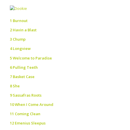
1 Burnout
2 Havin a Blast
3 Chump
4 Longview
5 Welcome to Paradise
6 Pulling Teeth
7 Basket Case
8 She
9 Sassafras Roots
10 When I Come Around
11 Coming Clean
12 Emenius Sleepus