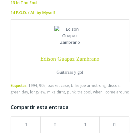
13 In The End
14 F.O.D. / All by Myself
Edison Guapaz Zambrano
Guitarras y gol
Etiquetas:
1994
,
90s
,
basket case
,
billie joe armstrong
,
discos
,
green day
,
longview
,
mike dirnt
,
punk
,
tre cool
,
when i come around
Compartir esta entrada