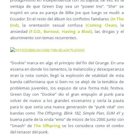
ventaja de que Green Day sea un “power trio”. “She” se
inspiró en una ex pareja de Billie Joe que luego se mudó a
Ecuador. En el resto del álbum los conflictos familiares
(In The
End)
, la orientación sexual confusa
(Coming Clean)
, la
ansiedad
(F.O.D., Burnout, Having a Blast)
, las drogas y el
aburrimiento son temas recurrentes.
“Dookie” marca en algo el principio del fin del Grunge. En una
escena en donde los lamentos, la melancolía y desesperanza
eran la nota común, llegó la explosión de vitalidad de esta
banda californiana que si bien no se alejó de la temática de
problemas juveniles, los expuso de una forma más festiva.
Green Day con “Dookie” dio el gran empujón al punk para
volver de nuevo a los grandes escenarios y sería la pauta
para lo que sería una nueva generación de “punk vital” con
bandas como
The Offspring, Blink 182, Simple Plan, SUM 41
y
buena parte de la onda “emo” de inicios de los 2000. Junto con
“Smash” de
The Offspring
se los considera como el combo
del renacer del punk.