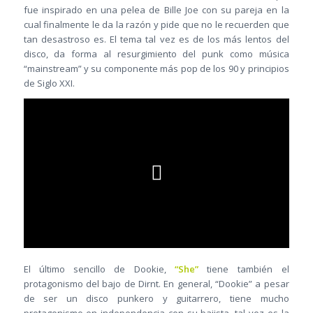
fue inspirado en una pelea de Bille Joe con su pareja en la
cual finalmente le da la razón y pide que no le recuerden que
tan desastroso es. El tema tal vez es de los más lentos del
disco, da forma al resurgimiento del punk como música
“mainstream” y su componente más pop de los 90 y principios
de Siglo XXI.
El último sencillo de Dookie,
“She”
tiene también el
protagonismo del bajo de Dirnt. En general, “Dookie” a pesar
de ser un disco punkero y guitarrero, tiene mucho
protagonismo en independencia con su bajista, tal vez es la