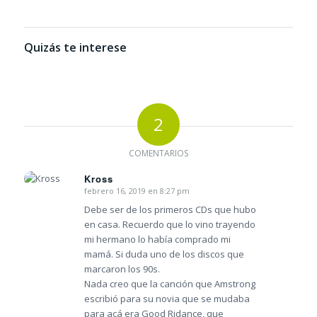
Quizás te interese
2
COMENTARIOS
Kross
febrero 16, 2019 en 8:27 pm
Dice:
Debe ser de los primeros CDs que hubo
en casa. Recuerdo que lo vino trayendo
mi hermano lo había comprado mi
mamá. Si duda uno de los discos que
marcaron los 90s.
Nada creo que la canción que Amstrong
escribió para su novia que se mudaba
para acá era Good Ridance, que