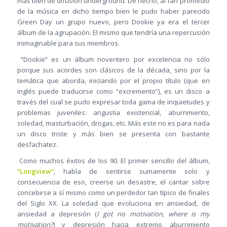
más bien de difusión underground. De hecho, al fan promedio
de la música en dicho tiempo bien le pudo haber parecido
Green Day un grupo nuevo, pero Dookie ya era el tercer
álbum de la agrupación. El mismo que tendría una repercusión
inimaginable para sus miembros.
“Dookie” es un álbum noventero por excelencia no sólo
porque sus acordes son clásicos de la década, sino por la
temática que aborda, iniciando por el propio título (que en
inglés puede traducirse como “excremento”), es un disco a
través del cual se pudo expresar toda gama de inquietudes y
problemas juveniles: angustia existencial, aburrimiento,
soledad, masturbación, drogas, etc. Más este no es para nada
un disco triste y más bien se presenta con bastante
desfachatez.
Como muchos éxitos de los 90. El primer sencillo del álbum,
“Longview”
, habla de sentirse sumamente solo y
consecuencia de eso, creerse un desastre, el cantar sobre
concebirse a sí mismo como un perdedor tan típico de finales
del Siglo XX. La soledad que evoluciona en ansiedad, de
ansiedad a depresión (
I got no motivation, where is my
motivation?
) y depresión hacia extremo aburrimiento