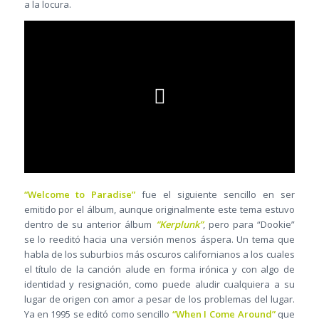
a la locura.
“Welcome to Paradise”
fue el siguiente sencillo en ser
emitido por el álbum, aunque originalmente este tema estuvo
dentro de su anterior álbum
“Kerplunk”
, pero para “Dookie”
se lo reeditó hacia una versión menos áspera. Un tema que
habla de los suburbios más oscuros californianos a los cuales
el título de la canción alude en forma irónica y con algo de
identidad y resignación, como puede aludir cualquiera a su
lugar de origen con amor a pesar de los problemas del lugar.
Ya en 1995 se editó como sencillo
“When I Come Around”
que