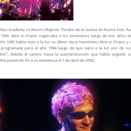
oklyn Academy os Music’s Majestic Theatre de la ciudad de Nueva York, fu
e 1996. Alice In Chains regresaba a los escenarios luego de tres años d
ño 1995 había visto a la luz su último disco homónimo Alice in Chains y 
 programada para el año 1994 luego de que viera a la luz uno de su
Flies”, debido al camino hacia la autodestrucción que había seguido s
ría poniendo fin a su existencia el 5 de abril de 2002).