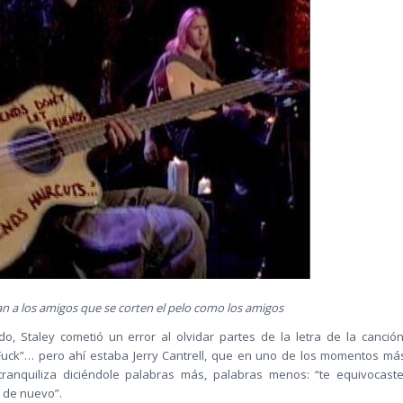
n a los amigos que se corten el pelo como los amigos
o, Staley cometió un error al olvidar partes de la letra de la canción
“Fuck”… pero ahí estaba Jerry Cantrell, que en uno de los momentos má
tranquiliza diciéndole palabras más, palabras menos: “te equivocaste
o de nuevo”.