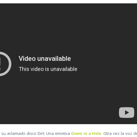
e su aclamado disco Dirt: Una emotiva
Down in a Hole.
Otra vez la voz d