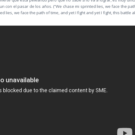
vierte que está peleando pero que no sabe si lo va a lograr, es muy difíci
n con el pasar de los años. (“We chase mi sprinted lies, we face the pat
d lies, we face the path of time, and yet I fight and yet I fight, this battle al