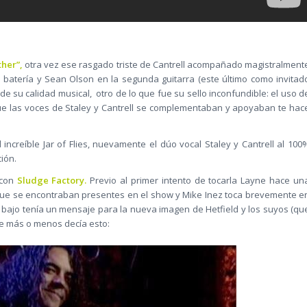
ther”,
otra vez ese rasgado triste de Cantrell acompañado magistralment
 batería y Sean Olson en la segunda guitarra (este último como invitad
de su calidad musical, otro de lo que fue su sello inconfundible: el uso d
e las voces de Staley y Cantrell se complementaban y apoyaban te hac
l increíble Jar of Flies, nuevamente el dúo vocal Staley y Cantrell al 100
ión.
con
Sludge Factory.
Previo al primer intento de tocarla Layne hace un
 que se encontraban presentes en el show y Mike Inez toca brevemente e
u bajo tenía un mensaje para la nueva imagen de Hetfield y los suyos (qu
ue más o menos decía esto: