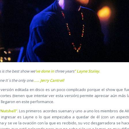
s is the best show we
‘ve done in
three years
” Layne Staley.
ne It´s the only one
……
Jerry Cantrell
u versión editada en disco es un poco complicado porque el show que fu
cortes (tienen que intentar ver esta versión) permite apreciar aún más l
e llegaron en este performance.
“
Nutshell”.
Los primeros acordes suenan y uno a uno los miembros de AI
en ingresar es Layne o lo que empezaba a quedar de él (con un aspect
ha y se ve la ovación con la que es recibido, su voz desgarradora se hac