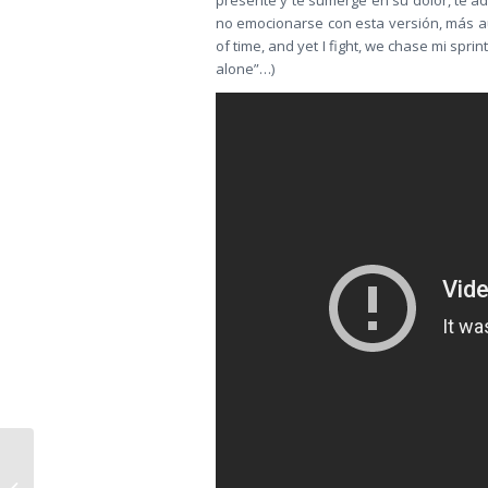
presente y te sumerge en su dolor, te ad
no emocionarse con esta versión, más au
of time, and yet I fight, we chase mi sprinte
alone”…)
Más De Lo Que Se