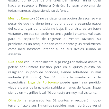
estadio, por lo que los orientales permanecen en la lucha
hacia el regreso a Primera División. Su gran problema de
todas maneras sigue siendo su defensa.
Mushuc Runa
con 56 no ve distante su opción de ascenso y a
pesar de que no viene teniendo una buena segunda etapa
del cuarto lugar de la tabla no baja. El ponchito es un buen
visitante y en esa condición ha conseguido 7 victorias valiosas
para su aspiración de regresar a Primera División, su
problema es un ataque no tan contundente y un rendimiento
como local bastante inferior al de sus rivales rumbo al
ascenso.
Gualaceo
con un rendimiento algo irregular todavía aspira a
pelear por Primera División, pero en el quinto puesto ha
resignado un poco de opciones, siendo sobretodo un mal
visitante (18 puntos). Sus 54 puntos lo mantienen a la
expectativa.
Liga de Portoviejo
puede que haya perdido
viada a partir de la goleada sufrida a manos de Aucas. Sigue
siendo un magnífico local (40 puntos) y un muy mal visitante.
Olmedo
ha alcanzado los 52 puntos y recuperó mucho
terreno fruto a sus 3 triunfos seguidos, mas habrá que ver si