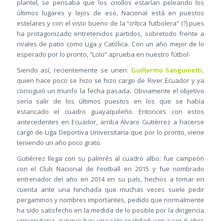
plantel, se pensaba que los criollos estarían peleando los
últimos lugares y lejos de eso, Nacional está en puestos
estelares y con el visto bueno de la “crítica futbolera” (?) pues
ha protagonizado entretenidos partidos, sobretodo frente a
rivales de patio como Liga y Católica. Con un año mejor de lo
esperado por lo pronto, “Lolo” aprueba en nuestro fútbol-
Siendo así, recientemente se unen:
Guillermo Sanguinetti,
quien hace poco se hizo se hizo cargo de River Ecuador y ya
consiguió un triunfo la fecha pasada. Obviamente el objetivo
sería salir de los últimos puestos en los que se había
estancado el cuadro guayaquileño. Entonces con estos
antecedentes en Ecuador, arriba Álvaro Gutiérrez a hacerse
cargo de Liga Deportiva Universitaria que por lo pronto, viene
teniendo un año poco grato.
Gutiérrez llega con su palmrés al cuadro albo: fue campeón
con el Club Nacional de Football en 2015 y fue nombrado
entrenador del año en 2014 en su país, hechos a tomar en
cuenta ante una hinchada que muchas veces suele pedir
pergaminos y nombres importantes, pedido que normalmente
ha sido satisfecho en la medida de lo posible por la dirigencia
universitaria, aunque hay una solo realidad: van a ser 6 años