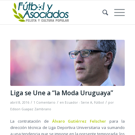
Liga se Une a “la Moda Uruguaya”
/
/
/
abril 8, 2016
1 Comentario
en
Ecuador - Serie A
,
Fútbol
por
Edison Guapaz Zambrano
La contratación de
Álvaro Gutiérrez Felscher
para la
dirección técnica de Liga Deportiva Universitaria va sumando
a una tendencia que se impone en la presente temporada: los