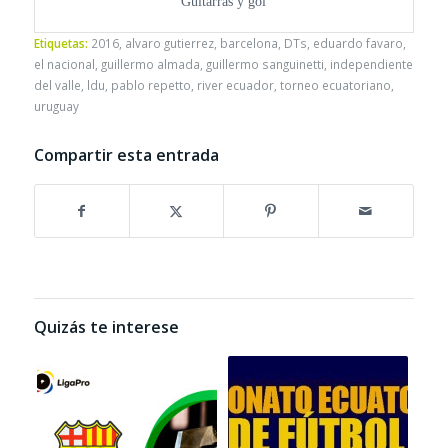
Guitarras y gol
Etiquetas:
2016
,
alvaro gutierrez
,
barcelona
,
DTs
,
eduardo favaro
,
el nacional
,
guillermo almada
,
guillermo sanguinetti
,
independiente
del valle
,
ldu
,
pablo repetto
,
river ecuador
,
torneo ecuatoriano
,
uruguay
Compartir esta entrada
Quizás te interese