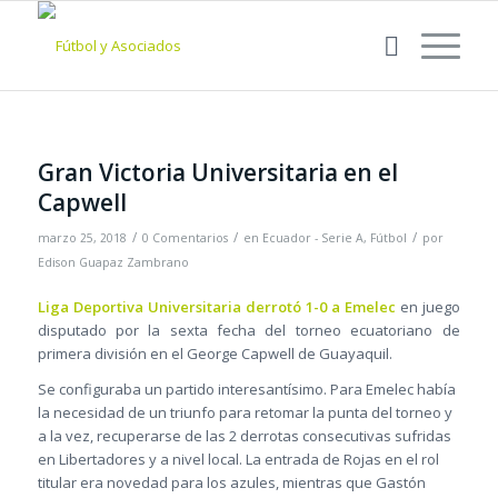
Gran Victoria Universitaria en el
Capwell
/
/
/
marzo 25, 2018
0 Comentarios
en
Ecuador - Serie A
,
Fútbol
por
Edison Guapaz Zambrano
Liga Deportiva Universitaria derrotó 1-0 a Emelec
en juego
disputado por la sexta fecha del torneo ecuatoriano de
primera división en el George Capwell de Guayaquil.
Se configuraba un partido interesantísimo. Para Emelec había
la necesidad de un triunfo para retomar la punta del torneo y
a la vez, recuperarse de las 2 derrotas consecutivas sufridas
en Libertadores y a nivel local. La entrada de Rojas en el rol
titular era novedad para los azules, mientras que Gastón