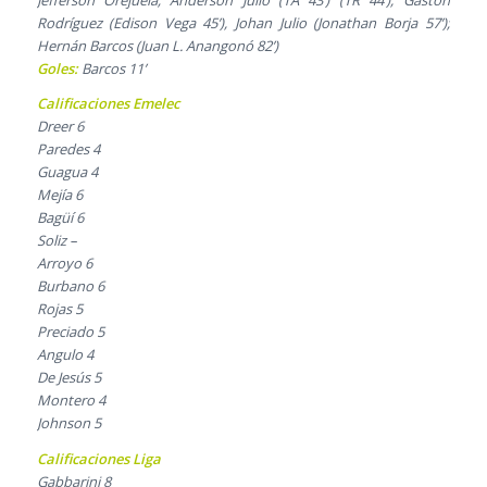
Jefferson Orejuela; Anderson Julio (TA 43’) (TR 44’), Gastón
Rodríguez (Edison Vega 45’), Johan Julio (Jonathan Borja 57’);
Hernán Barcos (Juan L. Anangonó 82’)
Goles:
Barcos 11’
Calificaciones Emelec
Dreer 6
Paredes 4
Guagua 4
Mejía 6
Bagüí 6
Soliz –
Arroyo 6
Burbano 6
Rojas 5
Preciado 5
Angulo 4
De Jesús 5
Montero 4
Johnson 5
Calificaciones Liga
Gabbarini 8