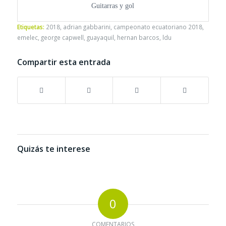
Guitarras y gol
Etiquetas:
2018
,
adrian gabbarini
,
campeonato ecuatoriano 2018
,
emelec
,
george capwell
,
guayaquil
,
hernan barcos
,
ldu
Compartir esta entrada
Quizás te interese
0
COMENTARIOS