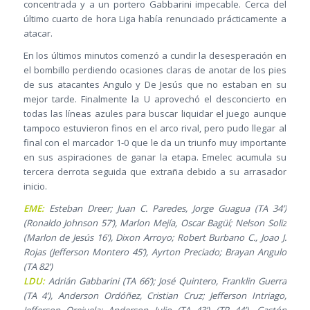
concentrada y a un portero Gabbarini impecable. Cerca del
último cuarto de hora Liga había renunciado prácticamente a
atacar.
En los últimos minutos comenzó a cundir la desesperación en
el bombillo perdiendo ocasiones claras de anotar de los pies
de sus atacantes Angulo y De Jesús que no estaban en su
mejor tarde. Finalmente la U aprovechó el desconcierto en
todas las líneas azules para buscar liquidar el juego aunque
tampoco estuvieron finos en el arco rival, pero pudo llegar al
final con el marcador 1-0 que le da un triunfo muy importante
en sus aspiraciones de ganar la etapa. Emelec acumula su
tercera derrota seguida que extraña debido a su arrasador
inicio.
EME:
Esteban Dreer; Juan C. Paredes, Jorge Guagua (TA 34’)
(Ronaldo Johnson 57’), Marlon Mejía, Oscar Bagüí; Nelson Soliz
(Marlon de Jesús 16’), Dixon Arroyo; Robert Burbano C., Joao J.
Rojas (Jefferson Montero 45’), Ayrton Preciado; Brayan Angulo
(TA 82’)
LDU:
Adrián Gabbarini (TA 66’); José Quintero, Franklin Guerra
(TA 4’), Anderson Ordóñez, Cristian Cruz; Jefferson Intriago,