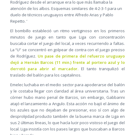
Rodríguez desde el arranque era lo que más llamaba la
atención de los albos. Esquemas similares de 4-2-3-1 para un
duelo de técnicos uruguayos entre Alfredo Arias y Pablo
Repetto. ‘
El bombillo estableció un ritmo vertiginoso en los primeros
minutos de juego en tanto que Liga con concentración
buscaba cortar el juego del local, a veces recurriendo a faltas.
La “U” se concentró en golpear de contra con el juego preciso
de Rodríguez.
Un pase de primera del refuerzo uruguayo
dejó a Hernán Barcos (11 min.) frente al portero azul y lo
derrotó para abrir el marcador.
El tanto tranquilizó el
traslado del balón para los capitalinos.
Emelec luchaba en el medio sector para apoderarse del balón
y le costaba llegar con claridad al área universitaria. Tras un
córner hubo mano penal de Barcos, sin embargo, Gabbarini
atajó el lanzamiento a Angulo. Esta acción no bajó el ánimo de
los azules que no dejaban de presionar, eso sí con algo de
desprolijidad producto también de la buena marca de Liga en
sus 2 últimas líneas, lo que hacía lucir poco vistoso el juego del
local. Liga insistía con los pases largos que buscaban a Barcos