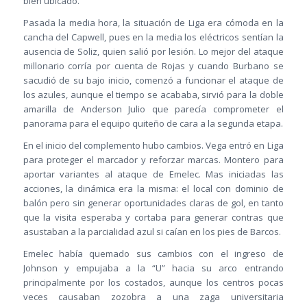
bien ubicado.
Pasada la media hora, la situación de Liga era cómoda en la
cancha del Capwell, pues en la media los eléctricos sentían la
ausencia de Soliz, quien salió por lesión. Lo mejor del ataque
millonario corría por cuenta de Rojas y cuando Burbano se
sacudió de su bajo inicio, comenzó a funcionar el ataque de
los azules, aunque el tiempo se acababa, sirvió para la doble
amarilla de Anderson Julio que parecía comprometer el
panorama para el equipo quiteño de cara a la segunda etapa.
En el inicio del complemento hubo cambios. Vega entró en Liga
para proteger el marcador y reforzar marcas. Montero para
aportar variantes al ataque de Emelec. Mas iniciadas las
acciones, la dinámica era la misma: el local con dominio de
balón pero sin generar oportunidades claras de gol, en tanto
que la visita esperaba y cortaba para generar contras que
asustaban a la parcialidad azul si caían en los pies de Barcos.
Emelec había quemado sus cambios con el ingreso de
Johnson y empujaba a la “U” hacia su arco entrando
principalmente por los costados, aunque los centros pocas
veces causaban zozobra a una zaga universitaria