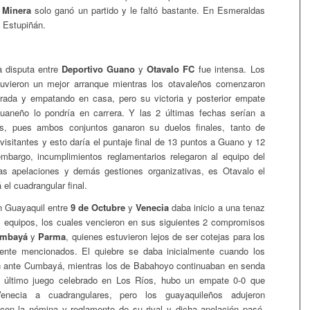
 Minera
solo ganó un partido y le faltó bastante. En Esmeraldas
 Estupiñán.
a disputa entre
Deportivo Guano
y
Otavalo FC
fue intensa. Los
uvieron un mejor arranque mientras los otavaleños comenzaron
trada y empatando en casa, pero su victoria y posterior empate
guaneño lo pondría en carrera. Y las 2 últimas fechas serían a
os, pues ambos conjuntos ganaron su duelos finales, tanto de
visitantes y esto daría el puntaje final de 13 puntos a Guano y 12
mbargo, incumplimientos reglamentarios relegaron al equipo del
as apelaciones y demás gestiones organizativas, es Otavalo el
 el cuadrangular final.
n Guayaquil entre
9 de Octubre
y
Venecia
daba inicio a una tenaz
s equipos, los cuales vencieron en sus siguientes 2 compromisos
mbayá
y
Parma
, quienes estuvieron lejos de ser cotejas para los
ente mencionados. El quiebre se daba inicialmente cuando los
on ante Cumbayá, mientras los de Babahoyo continuaban en senda
el último juego celebrado en Los Ríos, hubo un empate 0-0 que
Venecia a cuadrangulares, pero los guayaquileños adujeron
con la nómina y reglamento de su rival y dicha apelación pasó,