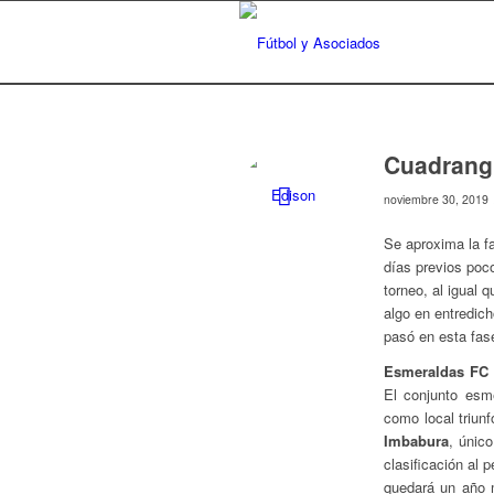
Cuadrangu
noviembre 30, 2019
Se aproxima la f
días previos poco
torneo, al igual 
algo en entredic
pasó en esta fas
Esmeraldas FC
El conjunto esme
como local triun
Imbabura
, único
clasificación al 
quedará un año m