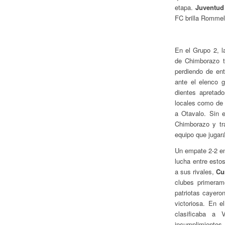
etapa.
Juventud
FC brilla Rommel
En el Grupo 2, l
de Chimborazo t
perdiendo de en
ante el elenco 
dientes apretad
locales como de 
a Otavalo. Sin e
Chimborazo y tr
equipo que jugará
Un empate 2-2 e
lucha entre esto
a sus rivales,
Cu
clubes primeram
patriotas cayer
victoriosa. En 
clasificaba a 
incumplimientos 