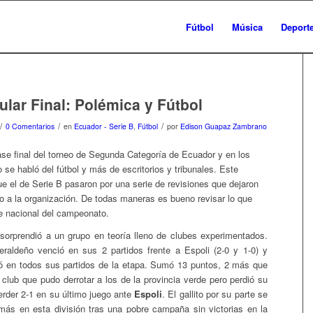
Fútbol
Música
Deport
lar Final: Polémica y Fútbol
/
/
/
0 Comentarios
en
Ecuador - Serie B
,
Fútbol
por
Edison Guapaz Zambrano
ase final del torneo de Segunda Categoría de Ecuador y en los
 se habló del fútbol y más de escritorios y tribunales. Este
que el de Serie B pasaron por una serie de revisiones que dejaron
ho a la organización. De todas maneras es bueno revisar lo que
e nacional del campeonato.
sorprendió a un grupo en teoría lleno de clubes experimentados.
raldeño venció en sus 2 partidos frente a Espoli (2-0 y 1-0) y
fó en todos sus partidos de la etapa. Sumó 13 puntos, 2 más que
 club que pudo derrotar a los de la provincia verde pero perdió su
perder 2-1 en su último juego ante
Espoli
. El gallito por su parte se
ás en esta división tras una pobre campaña sin victorias en la