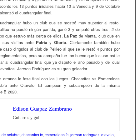
scontó los 13 puntos iniciales hacia 10 a Venecia y 9 de Octubre
lcanzó el cuadrangular final.
cuadrangular hubo un club que se mostró muy superior al resto.
lileo no perdió ningún partido, ganó 3 y empató otros tres, 2 de
uipo que estuvo más cerca de ellos,
La Paz
de Manta, club que en
 sus visitas ante
Patria
y
Gloria
. Ciertamente también hubo
 caso dirigidos al club de Pelileo al que se le restó 4 puntos por
reglamentarios, pero su campaña fue tan buena que incluso así le
gar al cuadrangular final que ya disputó el año pasado y del cual
favoritos. Jerrson Rodríguez es su gran goleador.
e arranca la fase final con los juegos: Chacaritas vs Esmeraldas
ubre ante Otavalo. El campeón y subcampeón de la misma
ie B 2020.
Edison Guapaz Zambrano
Guitarras y gol
9 de octubre
,
chacaritas fc
,
esmeraldas fc
,
jerrson rodriguez
,
otavalo
,