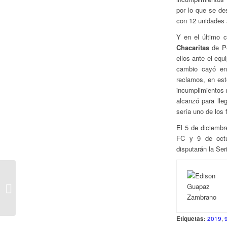
por lo que se de
con 12 unidades a
Y en el último 
Chacaritas
de Pe
ellos ante el eq
cambio cayó en
reclamos, en este
incumplimientos 
alcanzó para lle
sería uno de los 
El 5 de diciembr
FC y 9 de oct
disputarán la Ser
Definidas las
Semifinales – Liga Pro
2019
Etiquetas:
2019
,