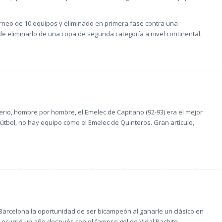
rneo de 10 equipos y eliminado en primera fase contra una
e eliminarlo de una copa de segunda categoría a nivel continental.
terio, hombre por hombre, el Emelec de Capitano (92-93) era el mejor
fútbol, no hay equipo como el Emelec de Quinteros. Gran artículo,
a Barcelona la oportunidad de ser bicampeón al ganarle un clásico en
o ocurrió un año después con el famoso gol de Vidal Pachito