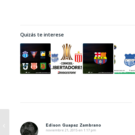
Quizás te interese
Los conciertos buenos
Edison Guapaz Zambrano
“se saltan” Ecuador
noviembre 21, 2015 en 1:17 pm
Dice: