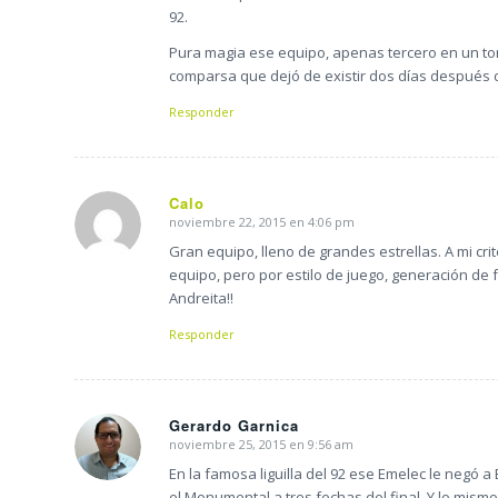
92.
Pura magia ese equipo, apenas tercero en un to
comparsa que dejó de existir dos días después d
Responder
Calo
noviembre 22, 2015 en 4:06 pm
Dice:
Gran equipo, lleno de grandes estrellas. A mi cri
equipo, pero por estilo de juego, generación de 
Andreita!!
Responder
Gerardo Garnica
noviembre 25, 2015 en 9:56 am
Dice:
En la famosa liguilla del 92 ese Emelec le negó 
el Monumental a tres fechas del final. Y lo mism