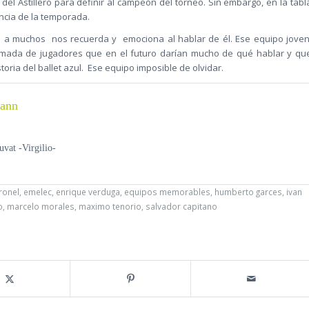
del Astillero para definir al campeón del torneo. Sin embargo, en la tabl
encia de la temporada.
e a muchos nos recuerda y emociona al hablar de él. Ese equipo joven
amada de jugadores que en el futuro darían mucho de qué hablar y qu
oria del ballet azul. Ese equipo imposible de olvidar.
mann
uvat -Virgilio-
ronel
,
emelec
,
enrique verduga
,
equipos memorables
,
humberto garces
,
ivan
o
,
marcelo morales
,
maximo tenorio
,
salvador capitano