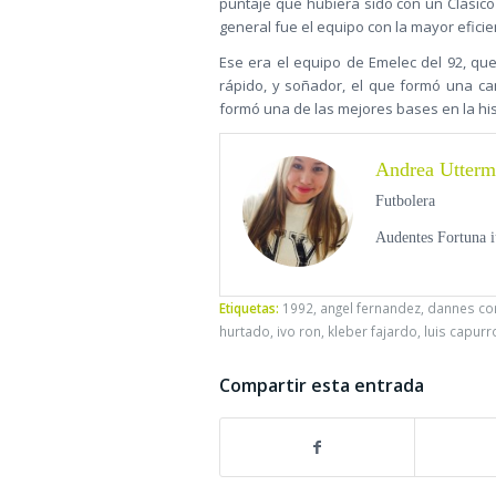
puntaje que hubiera sido con un Clásico 
general fue el equipo con la mayor efici
Ese era el equipo de Emelec del 92, qu
rápido, y soñador, el que formó una c
formó una de las mejores bases en la hist
Andrea Utter
Futbolera
Audentes Fortuna i
Etiquetas:
1992
,
angel fernandez
,
dannes co
hurtado
,
ivo ron
,
kleber fajardo
,
luis capurr
Compartir esta entrada