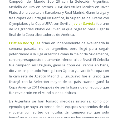
Campeón del Mundo Sub 20 con la Selección Argentina,
Medalla de Oro en Atenas 2004; dos títulos locales en River
Plate; dio la vuelta en Barcelona y Real Madrid; Ganó la Liga y
tres copas de Portugal en Benfica, la Superliga de Grecia con
Olympiakos y la Copa UEFA con Sevilla.
Javier Saviola
fue uno
de los grandes ídolos de River, el que regresó para jugar la
final de la Copa Libertadores de América.
Cristian Rodríguez
firmó en Independiente de Avellaneda la
semana pasada, no es argentino, pero llegó para seguir
potenciando a la Liga Argentina como la mejor de Sudamérica,
con un presupuesto netamente inferior al de Brasil. El Cebolla
fue campeón en Uruguay, ganó la Copa de Francia en París,
dio vueltas por todo Portugal con Oporto y acarició Europa con
la camiseta de Atlético Madrid. El uruguayo fue el único que
festejó con la Selección mayor de su país cuando ganó la
Copa América 2011 después de ser la figura de un equipo que
fue revelación en el Mundial de Sudáfrica.
En Argentina se han tomado medidas irrisorias, como por
ejemplo que haya un torneo de 30 equipos sin partidos de ida
y vuelta con sorteo de localia. Un campeonato que solo
beneficia a los equipos grandes y que no les permite tropezar