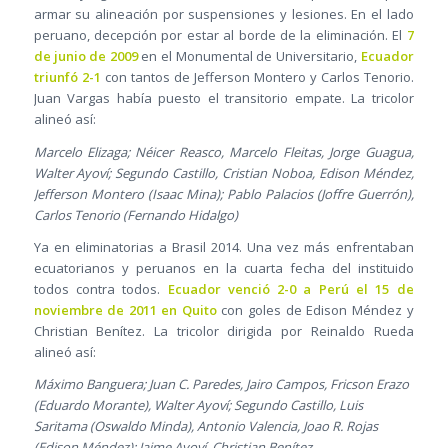
armar su alineación por suspensiones y lesiones. En el lado
peruano, decepción por estar al borde de la eliminación. El
7
de junio de 2009
en el Monumental de Universitario,
Ecuador
triunfó 2-1
con tantos de Jefferson Montero y Carlos Tenorio.
Juan Vargas había puesto el transitorio empate. La tricolor
alineó así:
Marcelo Elizaga; Néicer Reasco, Marcelo Fleitas, Jorge Guagua,
Walter Ayoví; Segundo Castillo, Cristian Noboa, Edison Méndez,
Jefferson Montero (Isaac Mina); Pablo Palacios (Joffre Guerrón),
Carlos Tenorio (Fernando Hidalgo)
Ya en eliminatorias a Brasil 2014. Una vez más enfrentaban
ecuatorianos y peruanos en la cuarta fecha del instituido
todos contra todos.
Ecuador venció 2-0 a Perú el 15 de
noviembre de 2011 en Quito
con goles de Edison Méndez y
Christian Benítez. La tricolor dirigida por Reinaldo Rueda
alineó así:
Máximo Banguera; Juan C. Paredes, Jairo Campos, Fricson Erazo
(Eduardo Morante), Walter Ayoví; Segundo Castillo, Luis
Saritama (Oswaldo Minda), Antonio Valencia, Joao R. Rojas
(Edison Méndez); Jaime Ayoví, Christian Benítez