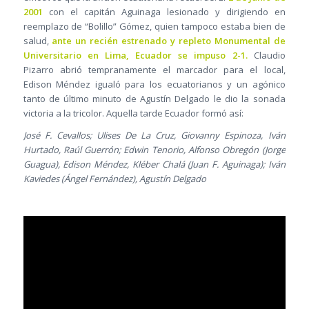
2001
con el capitán Aguinaga lesionado y dirigiendo en
reemplazo de “Bolillo” Gómez, quien tampoco estaba bien de
salud,
ante un recién estrenado y repleto Monumental de
Universitario en Lima, Ecuador se impuso 2-1.
Claudio
Pizarro abrió tempranamente el marcador para el local,
Edison Méndez igualó para los ecuatorianos y un agónico
tanto de último minuto de Agustín Delgado le dio la sonada
victoria a la tricolor. Aquella tarde Ecuador formó así:
José F. Cevallos; Ulises De La Cruz, Giovanny Espinoza, Iván
Hurtado, Raúl Guerrón; Edwin Tenorio, Alfonso Obregón (Jorge
Guagua), Edison Méndez, Kléber Chalá (Juan F. Aguinaga); Iván
Kaviedes (Ángel Fernández), Agustín Delgado