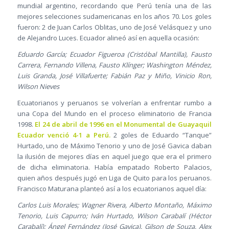
mundial argentino, recordando que Perú tenía una de las
mejores selecciones sudamericanas en los años 70. Los goles
fueron: 2 de Juan Carlos Oblitas, uno de José Velásquez y uno
de Alejandro Luces. Ecuador alineó así en aquella ocasión:
Eduardo García; Ecuador Figueroa (Cristóbal Mantilla), Fausto
Carrera, Fernando Villena, Fausto Klínger; Washington Méndez,
Luis Granda, José Villafuerte; Fabián Paz y Miño, Vinicio Ron,
Wilson Nieves
Ecuatorianos y peruanos se volverían a enfrentar rumbo a
una Copa del Mundo en el proceso eliminatorio de Francia
1998.
El 24 de abril de 1996 en el Monumental de Guayaquil
Ecuador venció 4-1 a Perú.
2 goles de Eduardo “Tanque”
Hurtado, uno de Máximo Tenorio y uno de José Gavica daban
la ilusión de mejores días en aquel juego que era el primero
de dicha eliminatoria. Había empatado Roberto Palacios,
quien años después jugó en Liga de Quito para los peruanos.
Francisco Maturana planteó así a los ecuatorianos aquel día:
Carlos Luis Morales; Wagner Rivera, Alberto Montaño, Máximo
Tenorio, Luis Capurro; Iván Hurtado, Wilson Carabalí (Héctor
Carabalí); Ángel Fernández (José Gavica), Gilson de Souza, Alex