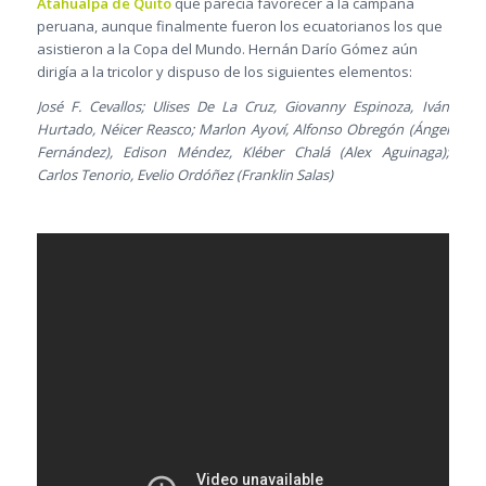
Atahualpa de Quito
que parecía favorecer a la campaña
peruana, aunque finalmente fueron los ecuatorianos los que
asistieron a la Copa del Mundo. Hernán Darío Gómez aún
dirigía a la tricolor y dispuso de los siguientes elementos:
José F. Cevallos; Ulises De La Cruz, Giovanny Espinoza, Iván
Hurtado, Néicer Reasco; Marlon Ayoví, Alfonso Obregón (Ángel
Fernández), Edison Méndez, Kléber Chalá (Alex Aguinaga);
Carlos Tenorio, Evelio Ordóñez (Franklin Salas)