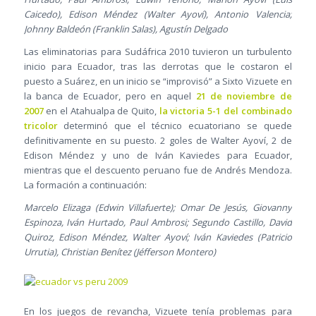
Caicedo), Edison Méndez (Walter Ayoví), Antonio Valencia;
Johnny Baldeón (Franklin Salas), Agustín Delgado
Las eliminatorias para Sudáfrica 2010 tuvieron un turbulento
inicio para Ecuador, tras las derrotas que le costaron el
puesto a Suárez, en un inicio se “improvisó” a Sixto Vizuete en
la banca de Ecuador, pero en aquel
21 de noviembre de
2007
en el Atahualpa de Quito,
la victoria 5-1 del combinado
tricolor
determinó que el técnico ecuatoriano se quede
definitivamente en su puesto. 2 goles de Walter Ayoví, 2 de
Edison Méndez y uno de Iván Kaviedes para Ecuador,
mientras que el descuento peruano fue de Andrés Mendoza.
La formación a continuación:
Marcelo Elizaga (Edwin Villafuerte); Omar De Jesús, Giovanny
Espinoza, Iván Hurtado, Paul Ambrosi; Segundo Castillo, David
Quiroz, Edison Méndez, Walter Ayoví; Iván Kaviedes (Patricio
Urrutia), Christian Benítez (Jéfferson Montero)
En los juegos de revancha, Vizuete tenía problemas para