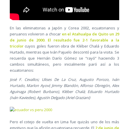
En las eliminatorias a Japón y Corea 2002, ecuatorianos y
peruanos volvieron a chocar
en el Atahualpa de Quito un 29
de junio de 2000. El resultado fue 2-1 favorable a la
tricolor
cuyos goles fueron obra de Kléber Chalá y Eduardo
Hurtado, mientras que Iván Pajuelo descontó para la visita. Se
recuerda que Hernán Darío Gómez se “rayó” haciendo 3
cambios simultáneos, pero inicialmente paró así a los
ecuatorianos:
José F. Cevallos; Ulises De La Cruz, Augusto Porozo, Iván
Hurtado, Marlon Ayoví; Jimmy Blandón, Alfonso Obregón, Alex
Aguinaga (Robert Burbano), Kléber Chalá; Eduardo Hurtado
(Iván Kaviedes), Agustín Delgado (Ariel Graziani)
Pero el cotejo de vuelta en Lima fue quizás uno de los más
emotivos que la afición ecuatoriana recuerde. El
2 de junio de