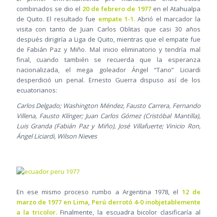
combinados se dio el
20 de febrero de 1977
en el Atahualpa
de Quito. El resultado fue
empate 1-1.
Abrió el marcador la
visita con tanto de Juan Carlos Oblitas que casi 30 años
después dirigiría a Liga de Quito, mientras que el empate fue
de Fabián Paz y Miño. Mal inicio eliminatorio y tendría mal
final, cuando también se recuerda que la esperanza
nacionalizada, el mega goleador Ángel “Tano” Liciardi
desperdició un penal. Ernesto Guerra dispuso así de los
ecuatorianos:
Carlos Delgado; Washington Méndez, Fausto Carrera, Fernando
Villena, Fausto Klínger; Juan Carlos Gómez (Cristóbal Mantilla),
Luis Granda (Fabián Paz y Miño), José Villafuerte; Vinicio Ron,
Ángel Liciardi, Wilson Nieves
En ese mismo proceso rumbo a Argentina 1978, el
12 de
marzo de 1977 en Lima
,
Perú derrotó 4-0 inobjetablemente
a la tricolor.
Finalmente, la escuadra bicolor clasificaría al