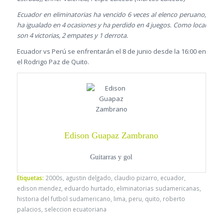
Ecuador en eliminatorias ha vencido 6 veces al elenco peruano,
ha igualado en 4 ocasiones y ha perdido en 4 juegos. Como local
son 4 victorias, 2 empates y 1 derrota.
Ecuador vs Perú se enfrentarán el 8 de junio desde la 16:00 en
el Rodrigo Paz de Quito.
Edison Guapaz Zambrano
Guitarras y gol
Etiquetas:
2000s
,
agustin delgado
,
claudio pizarro
,
ecuador
,
edison mendez
,
eduardo hurtado
,
eliminatorias sudamericanas
,
historia del futbol sudamericano
,
lima
,
peru
,
quito
,
roberto
palacios
,
seleccion ecuatoriana