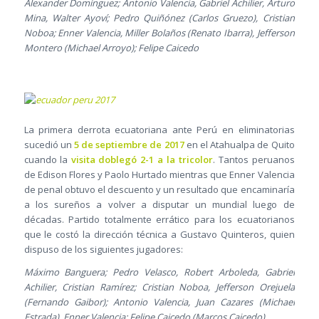
Alexander Domínguez; Antonio Valencia, Gabriel Achilier, Arturo
Mina, Walter Ayoví; Pedro Quiñónez (Carlos Gruezo), Cristian
Noboa; Enner Valencia, Miller Bolaños (Renato Ibarra), Jefferson
Montero (Michael Arroyo); Felipe Caicedo
La primera derrota ecuatoriana ante Perú en eliminatorias
sucedió un
5 de septiembre de 2017
en el Atahualpa de Quito
cuando la
visita doblegó 2-1 a la tricolor
. Tantos peruanos
de Edison Flores y Paolo Hurtado mientras que Enner Valencia
de penal obtuvo el descuento y un resultado que encaminaría
a los sureños a volver a disputar un mundial luego de
décadas. Partido totalmente errático para los ecuatorianos
que le costó la dirección técnica a Gustavo Quinteros, quien
dispuso de los siguientes jugadores:
Máximo Banguera; Pedro Velasco, Robert Arboleda, Gabriel
Achilier, Cristian Ramírez; Cristian Noboa, Jefferson Orejuela
(Fernando Gaibor); Antonio Valencia, Juan Cazares (Michael
Estrada), Enner Valencia; Felipe Caicedo (Marcos Caicedo)