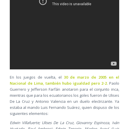
En los juegos de vuelta, el
30 de marzo de 2005
en el
Nacional de Lima, también hubo igualdad pero 2-2.
Paolo
Guerrero y Jefferson Farfán anotaron para el conjunto inca,
mientras que para los ecuatorianos los goles fueron de Ulises
De La Cruz y Antonio Valencia en un duelo electrizante. Ya
estaba al mando Luis Fernando Suárez, quien dispuso de los
siguientes elementos:
Edwin Villafuerte; Ulises De La Cruz, Giovanny Espinoza, Iván
Hurtado, Paul Ambrosi; Edwin Tenorio, Marlon Ayoví (Luis