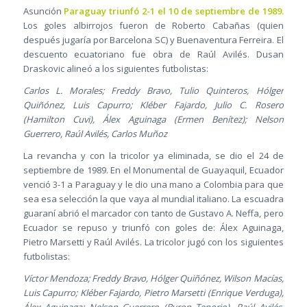
Asunción
Paraguay triunfó 2-1 el 10 de septiembre de 1989.
Los goles albirrojos fueron de Roberto Cabañas (quien
después jugaría por Barcelona SC) y Buenaventura Ferreira. El
descuento ecuatoriano fue obra de Raúl Avilés. Dusan
Draskovic alineó a los siguientes futbolistas:
Carlos L. Morales; Freddy Bravo, Tulio Quinteros, Hólger
Quiñónez, Luis Capurro; Kléber Fajardo, Julio C. Rosero
(Hamilton Cuvi), Álex Aguinaga (Ermen Benítez); Nelson
Guerrero, Raúl Avilés, Carlos Muñoz
La revancha y con la tricolor ya eliminada, se dio el 24 de
septiembre de 1989. En el Monumental de Guayaquil, Ecuador
venció 3-1 a Paraguay y le dio una mano a Colombia para que
sea esa selección la que vaya al mundial italiano. La escuadra
guaraní abrió el marcador con tanto de Gustavo A. Neffa, pero
Ecuador se repuso y triunfó con goles de: Álex Aguinaga,
Pietro Marsetti y Raúl Avilés. La tricolor jugó con los siguientes
futbolistas:
Víctor Mendoza; Freddy Bravo, Hólger Quiñónez, Wilson Macías,
Luis Capurro; Kléber Fajardo, Pietro Marsetti (Enrique Verduga),