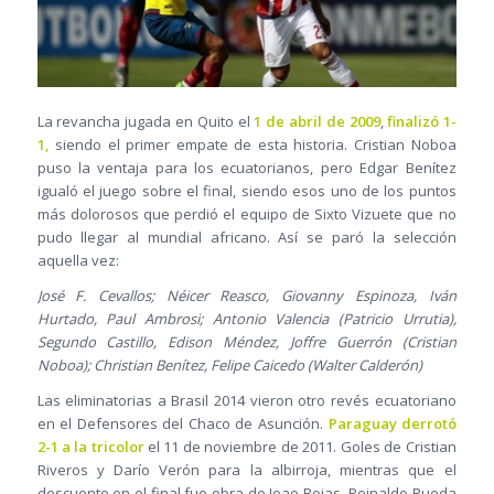
La revancha jugada en Quito el
1 de abril de 2009
,
finalizó 1-
1,
siendo el primer empate de esta historia. Cristian Noboa
puso la ventaja para los ecuatorianos, pero Edgar Benítez
igualó el juego sobre el final, siendo esos uno de los puntos
más dolorosos que perdió el equipo de Sixto Vizuete que no
pudo llegar al mundial africano. Así se paró la selección
aquella vez:
José F. Cevallos; Néicer Reasco, Giovanny Espinoza, Iván
Hurtado, Paul Ambrosi; Antonio Valencia (Patricio Urrutia),
Segundo Castillo, Edison Méndez, Joffre Guerrón (Cristian
Noboa); Christian Benítez, Felipe Caicedo (Walter Calderón)
Las eliminatorias a Brasil 2014 vieron otro revés ecuatoriano
en el Defensores del Chaco de Asunción.
Paraguay derrotó
2-1 a la tricolor
el 11 de noviembre de 2011. Goles de Cristian
Riveros y Darío Verón para la albirroja, mientras que el
descuento en el final fue obra de Joao Rojas. Reinaldo Rueda