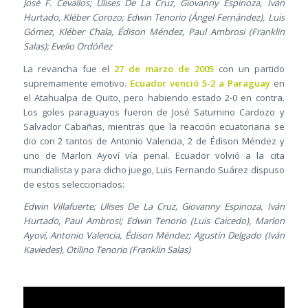
José F. Cevallos; Ulises De La Cruz, Giovanny Espinoza, Iván
Hurtado, Kléber Corozo; Edwin Tenorio (Ángel Fernández), Luis
Gómez, Kléber Chala, Édison Méndez, Paul Ambrosi (Franklin
Salas); Evelio Ordóñez
La revancha fue el
27 de marzo de 2005
con un partido
supremamente emotivo.
Ecuador venció 5-2 a Paraguay
en
el Atahualpa de Quito, pero habiendo estado 2-0 en contra.
Los goles paraguayos fueron de José Saturnino Cardozo y
Salvador Cabañas, mientras que la reacción ecuatoriana se
dio con 2 tantos de Antonio Valencia, 2 de Édison Méndez y
uno de Marlon Ayoví vía penal. Ecuador volvió a la cita
mundialista y para dicho juego, Luis Fernando Suárez dispuso
de estos seleccionados:
Edwin Villafuerte; Ulises De La Cruz, Giovanny Espinoza, Iván
Hurtado, Paul Ambrosi; Edwin Tenorio (Luis Caicedo), Marlon
Ayoví, Antonio Valencia, Édison Méndez; Agustín Delgado (Iván
Kaviedes), Otilino Tenorio (Franklin Salas)