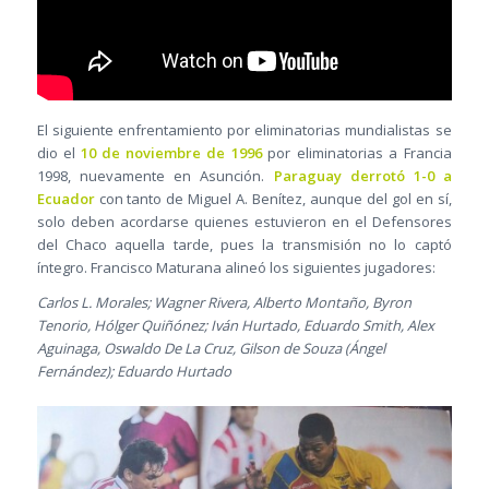
El siguiente enfrentamiento por eliminatorias mundialistas se
dio el
10 de noviembre de 1996
por eliminatorias a Francia
1998, nuevamente en Asunción.
Paraguay derrotó 1-0 a
Ecuador
con tanto de Miguel A. Benítez, aunque del gol en sí,
solo deben acordarse quienes estuvieron en el Defensores
del Chaco aquella tarde, pues la transmisión no lo captó
íntegro. Francisco Maturana alineó los siguientes jugadores:
Carlos L. Morales; Wagner Rivera, Alberto Montaño, Byron
Tenorio, Hólger Quiñónez; Iván Hurtado, Eduardo Smith, Alex
Aguinaga, Oswaldo De La Cruz, Gilson de Souza (Ángel
Fernández); Eduardo Hurtado