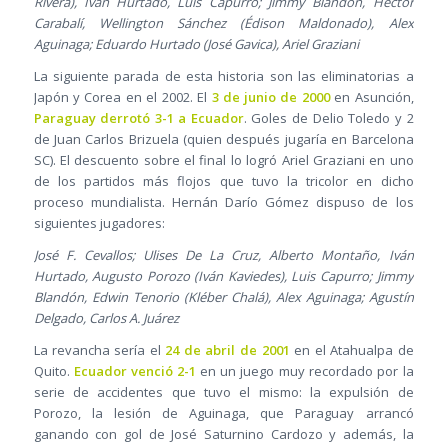
Rivera), Iván Hurtado, Luis Capurro; Jimmy Blandón, Héctor
Carabalí, Wellington Sánchez (Édison Maldonado), Alex
Aguinaga; Eduardo Hurtado (José Gavica), Ariel Graziani
La siguiente parada de esta historia son las eliminatorias a
Japón y Corea en el 2002. El
3 de junio de 2000
en Asunción,
Paraguay derrotó 3-1 a Ecuador
. Goles de Delio Toledo y 2
de Juan Carlos Brizuela (quien después jugaría en Barcelona
SC). El descuento sobre el final lo logró Ariel Graziani en uno
de los partidos más flojos que tuvo la tricolor en dicho
proceso mundialista. Hernán Darío Gómez dispuso de los
siguientes jugadores:
José F. Cevallos; Ulises De La Cruz, Alberto Montaño, Iván
Hurtado, Augusto Porozo (Iván Kaviedes), Luis Capurro; Jimmy
Blandón, Edwin Tenorio (Kléber Chalá), Alex Aguinaga; Agustín
Delgado, Carlos A. Juárez
La revancha sería el
24 de abril de 2001
en el Atahualpa de
Quito.
Ecuador venció 2-1
en un juego muy recordado por la
serie de accidentes que tuvo el mismo: la expulsión de
Porozo, la lesión de Aguinaga, que Paraguay arrancó
ganando con gol de José Saturnino Cardozo y además, la