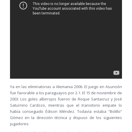
Ya en las eliminatorias a Alemania 2006. El juego en Asunción
fue favorable a los paraguayos por 2-1. El 15 de noviembre de
2003. Los goles albirrojos fueron de Roque Santacruz y José
Saturnino Cardozo, mientras que el transitorio empate lo
había conseguido Édison Méndez. Todavía estaba “Bolillo”
Gómez en la dirección técnica y dispuso de los siguientes
jugadores: