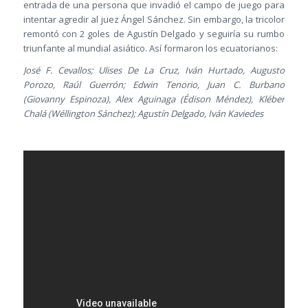
entrada de una persona que invadió el campo de juego para
intentar agredir al juez Ángel Sánchez. Sin embargo, la tricolor
remontó con 2 goles de Agustín Delgado y seguiría su rumbo
triunfante al mundial asiático. Así formaron los ecuatorianos:
José F. Cevallos; Ulises De La Cruz, Iván Hurtado, Augusto
Porozo, Raúl Guerrón; Edwin Tenorio, Juan C. Burbano
(Giovanny Espinoza), Alex Aguinaga (Édison Méndez), Kléber
Chalá (Wéllington Sánchez); Agustín Delgado, Iván Kaviedes