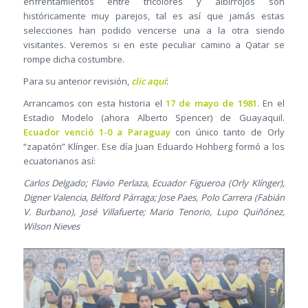
enfrentamientos entre tricolores y albirrojos son
históricamente muy parejos, tal es así que jamás estas
selecciones han podido vencerse una a la otra siendo
visitantes. Veremos si en este peculiar camino a Qatar se
rompe dicha costumbre.
Para su anterior revisión,
clic aquí
:
Arrancamos con esta historia el
17 de mayo de 1981.
En el
Estadio Modelo (ahora Alberto Spencer) de Guayaquil.
Ecuador venció 1-0 a Paraguay
con único tanto de Orly
“zapatón” Klínger. Ese día Juan Eduardo Hohberg formó a los
ecuatorianos así:
Carlos Delgado; Flavio Perlaza, Ecuador Figueroa (Orly Klínger),
Digner Valencia, Bélford Párraga; Jose Paes, Polo Carrera (Fabián
V. Burbano), José Villafuerte; Mario Tenorio, Lupo Quiñónez,
Wilson Nieves