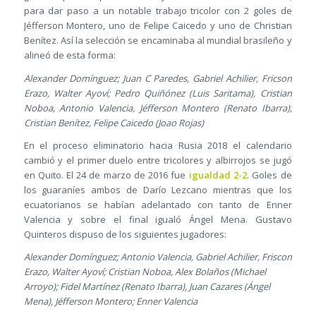
para dar paso a un notable trabajo tricolor con 2 goles de
Jéfferson Montero, uno de Felipe Caicedo y uno de Christian
Benítez. Así la selección se encaminaba al mundial brasileño y
alineó de esta forma:
Alexander Domínguez; Juan C Paredes, Gabriel Achilier, Fricson
Erazo, Walter Ayoví; Pedro Quiñónez (Luis Saritama), Cristian
Noboa, Antonio Valencia, Jéfferson Montero (Renato Ibarra);
Cristian Benítez, Felipe Caicedo (Joao Rojas)
En el proceso eliminatorio hacia Rusia 2018 el calendario
cambió y el primer duelo entre tricolores y albirrojos se jugó
en Quito. El 24 de marzo de 2016 fue
igualdad 2-2
. Goles de
los guaraníes ambos de Darío Lezcano mientras que los
ecuatorianos se habían adelantado con tanto de Enner
Valencia y sobre el final igualó Ángel Mena. Gustavo
Quinteros dispuso de los siguientes jugadores:
Alexander Domínguez; Antonio Valencia, Gabriel Achilier, Friscon
Erazo, Walter Ayoví; Cristian Noboa, Alex Bolaños (Michael
Arroyo); Fidel Martínez (Renato Ibarra), Juan Cazares (Ángel
Mena), Jéfferson Montero; Enner Valencia