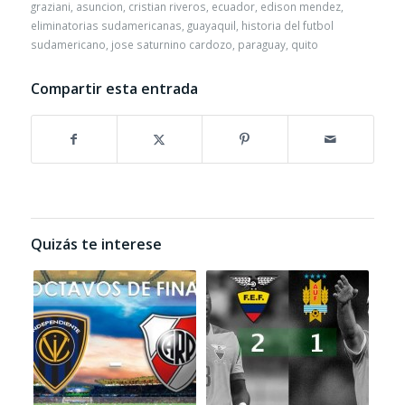
graziani
,
asuncion
,
cristian riveros
,
ecuador
,
edison mendez
,
eliminatorias sudamericanas
,
guayaquil
,
historia del futbol
sudamericano
,
jose saturnino cardozo
,
paraguay
,
quito
Compartir esta entrada
Quizás te interese