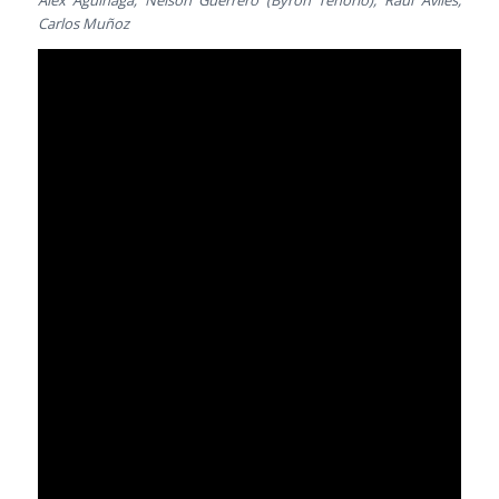
Álex Aguinaga; Nelson Guerrero (Byron Tenorio), Raúl Avilés,
Carlos Muñoz