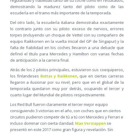
regularidad y fiabilidad tanto de su coche como en resultados,
demostrando la madurez tanto del piloto como de las
escudería en el tramo más importante de la temporada.
Del otro lado, la escudería italiana demostraba exactamente
lo contrario junto con su piloto: exceso de nervios, errores
torpes (incluyendo un choque de Vettel con su compañero de
equipo Raikkonen en la vuelta inicial del GP de Singapur) y la
falta de fiabilidad en los coches llevaron a una debacle que
definió el título para Mercedes y Hamilton con varias fechas
de anticipación a la carrera final.
Atrás de los 2 pilotos principales, estuvieron sus coequiperos,
los finlandeses
Bottas y Raikkonen
, que en ciertas carreras
llegaron a ilusionar por su nivel, pero que en el global de la
temporada quedaron muy por detrás, ocupando el tercer y
cuarto lugar del Mundial de pilotos respectivamente.
Los Red Bull fueron claramente el tercer mejor equipo
consiguiendo 3 victorias en el año, con coches que en ciertos
circuitos pudieron competir de tú a tú con Mercedes y Ferrari e
incluso dominar con cierta claridad.
Max Verstappen
se
presentó en este 2017 como gran figura y revelación. Sin