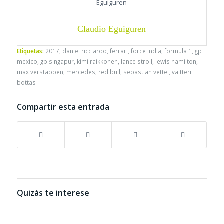
Claudio Eguiguren
Etiquetas:
2017
,
daniel ricciardo
,
ferrari
,
force india
,
formula 1
,
gp
mexico
,
gp singapur
,
kimi raikkonen
,
lance stroll
,
lewis hamilton
,
max verstappen
,
mercedes
,
red bull
,
sebastian vettel
,
valtteri
bottas
Compartir esta entrada
Quizás te interese