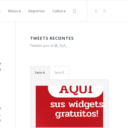
l
Música
Deportes
Cultura
TWEETS RECIENTES
Tweets por el @_FyA_.
a
a
Serie A
Serie B
n
,
s