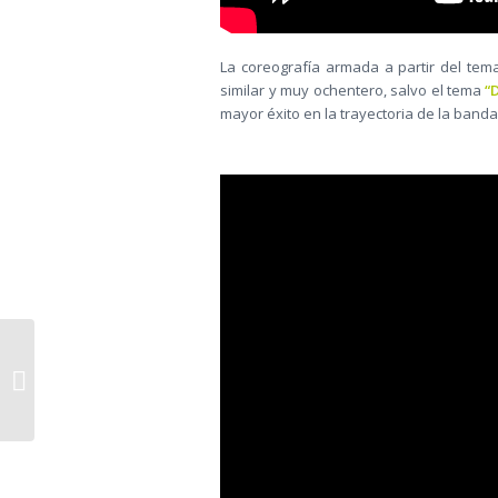
La coreografía armada a partir del te
similar y muy ochentero, salvo el tema
“D
mayor éxito en la trayectoria de la band
Semana Surtida en
Competiciones
Sudamericanas