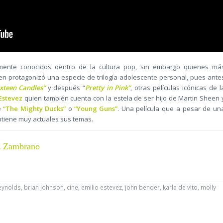
rmente conocidos dentro de la cultura pop, sin embargo quienes má
n protagonizó una especie de trilogía adolescente personal, pues ante
ixteen Candles”
y después “
Pretty in Pink”
, otras películas icónicas de l
Estevez
quien también cuenta con la estela de ser hijo de Martin Sheen 
e
“The Mighty Ducks”
o
“Young Guns”
. Una película que a pesar de un
ntiene muy actuales sus temas.
z Zambrano
reynolds
,
brian johnson
,
cine
,
emilio estevez
,
john bender
,
karla de vito
,
molly