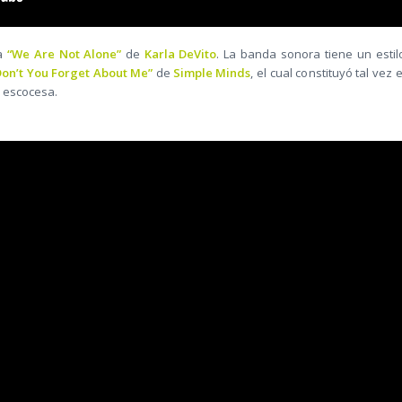
ma
“We Are Not Alone”
de
Karla DeVito
. La banda sonora tiene un estil
on’t You Forget About Me”
de
Simple Minds
, el cual constituyó tal vez e
a escocesa.