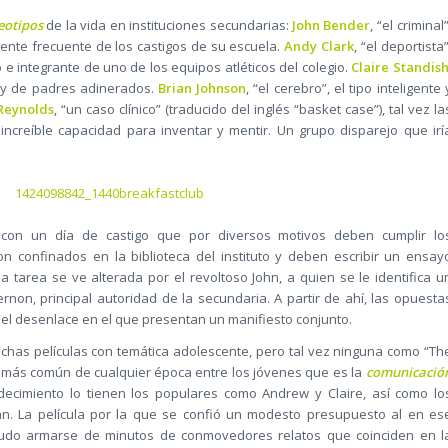
eotipos
de la vida en instituciones secundarias:
John Bender
, “el criminal”
iente frecuente de los castigos de su escuela.
Andy Clark
, “el deportista”
 e integrante de uno de los equipos atléticos del colegio.
Claire Standis
da y de padres adinerados.
Brian Johnson
, “el cerebro”, el tipo inteligente 
 Reynolds
, “un caso clínico” (traducido del inglés “basket case”), tal vez la
ncreíble capacidad para inventar y mentir. Un grupo disparejo que irí
con un día de castigo que por diversos motivos deben cumplir lo
on confinados en la biblioteca del instituto y deben escribir un ensay
tarea se ve alterada por el revoltoso John, a quien se le identifica u
non, principal autoridad de la secundaria. A partir de ahí, las opuesta
l desenlace en el que presentan un manifiesto conjunto.
chas películas con temática adolescente, pero tal vez ninguna como “Th
 más común de cualquier época entre los jóvenes que es la
comunicació
ecimiento lo tienen los populares como Andrew y Claire, así como lo
an. La película por la que se confió un modesto presupuesto al en es
pudo armarse de minutos de conmovedores relatos que coinciden en l