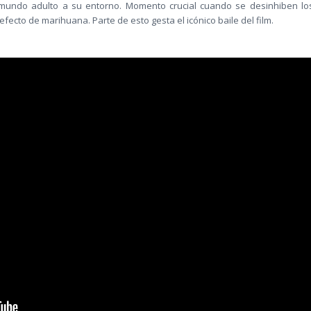
 mundo adulto a su entorno. Momento crucial cuando se desinhiben lo
ecto de marihuana. Parte de esto gesta el icónico baile del film.