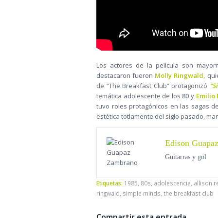
Los actores de la película son mayo
destacaron fueron
Molly Ringwald,
quie
de “The Breakfast Club” protagonizó
“S
temática adolescente de los 80 y
Emilio 
tuvo roles protagónicos en las sagas d
estética totlamente del siglo pasado, ma
Edison Guapa
Guitarras y gol
Etiquetas:
1985
,
80s
,
adolescencia
,
allison 
ringwald
,
simple minds
,
the breakfast club
Compartir esta entrada