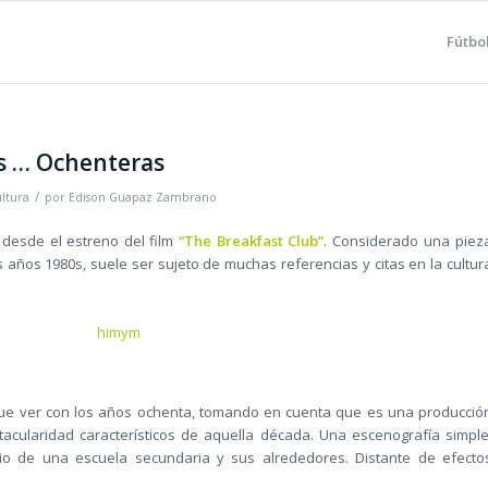
Fútbo
as … Ochenteras
/
ltura
por
Edison Guapaz Zambrano
 desde el estreno del film
“The Breakfast Club”
. Considerado una piez
 años 1980s, suele ser sujeto de muchas referencias y citas en la cultur
que ver con los años ochenta, tomando en cuenta que es una producció
cularidad característicos de aquella década. Una escenografía simple
io de una escuela secundaria y sus alrededores. Distante de efecto