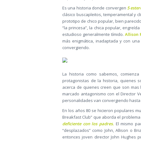
Es una historia donde convergen
5 ester
clásico buscapleitos, temperamental y cl
prototipo de chico popular, bien parecido
“la princesa”, la chica popular, engreí
estudioso generalmente tímido.
Allison
más enigmática, inadaptada y con una i
convergiendo.
La historia como sabemos, comienza 
protagonistas de la historia, quienes s
acerca de quienes creen que son mas la 
marcado antagonismo con el Director Ver
personalidades van convergiendo hasta e
En los años 80 se hicieron populares mu
Breakfast Club” que aborda el problema
deficiente con los padres.
El mismo pad
“desplazados” como John, Allison o Bri
entonces joven director John Hughes 