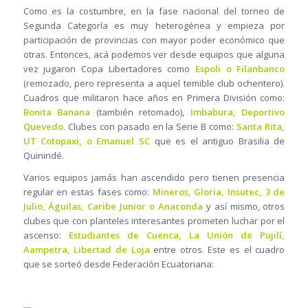
Como es la costumbre, en la fase nacional del torneo de
Segunda Categoría es muy heterogénea y empieza por
participación de provincias con mayor poder económico que
otras. Entonces, acá podemos ver desde equipos que alguna
vez jugaron Copa Libertadores como
Espoli o Filanbanco
(remozado, pero representa a aquel temible club ochentero).
Cuadros que militaron hace años en Primera División como:
Bonita Banana
(también retomado),
Imbabura, Deportivo
Quevedo.
Clubes con pasado en la Serie B como:
Santa Rita,
UT Cotopaxi, o Emanuel SC
que es el antiguo Brasilia de
Quinindé.
Varios equipos jamás han ascendido pero tienen presencia
regular en estas fases como:
Mineros, Gloria, Insutec, 3 de
Julio, Águilas, Caribe Junior o Anaconda
y así mismo, otros
clubes que con planteles interesantes prometen luchar por el
ascenso:
Estudiantes de Cuenca, La Unión de Pujilí,
Aampetra, Libertad de Loja
entre otros. Este es el cuadro
que se sorteó desde Federación Ecuatoriana: