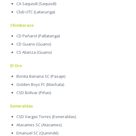
CA Saquisilí (Saquisilí)
Club UTC (Latacunga)
Chimborazo
CD Peñarol (Pallatanga)
CD Guano (Guano)
CS Alianza (Guano)
El Oro
Bonita Banana SC (Pasaje)
Golden Boys FC (Machala)
CSD Bolívar (Piñas)
Esmeraldas
CSD Vargas Torres (Esmeraldas)
Atacames SC (Atacames)
Emanuel SC (Quinindé)