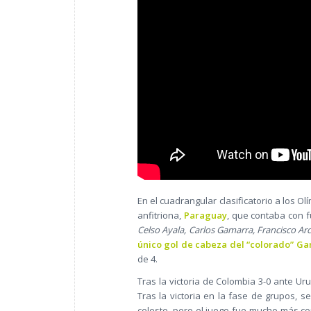
En el cuadrangular clasificatorio a los O
anfitriona,
Paraguay
, que contaba con fu
Celso Ayala, Carlos Gamarra, Francisco Ar
único gol de cabeza del “colorado” G
de 4.
Tras la victoria de Colombia 3-0 ante Uru
Tras la victoria en la fase de grupos, 
celeste, pero el juego fue mucho más c