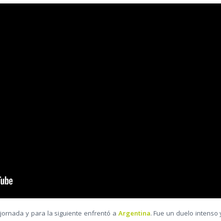
 jornada y para la siguiente enfrentó a
Argentina
. Fue un duelo intenso 