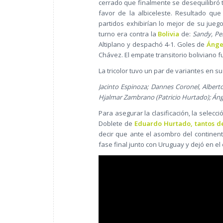
cerrado que finalmente se desequilibró 
favor de la albiceleste. Resultado qu
partidos exhibirían lo mejor de su jueg
turno era contra la
Bolivia
de:
Sandy, Peñ
Altiplano y despachó 4-1. Goles de
Ánge
Chávez. El empate transitorio boliviano 
La tricolor tuvo un par de variantes en su
Jacinto Espinoza; Dannes Coronel, Alber
Hjalmar Zambrano (Patricio Hurtado); Án
Para asegurar la clasificación, la selecc
Doblete de
Eduardo Hurtado, tantos d
decir que ante el asombro del continent
fase final junto con Uruguay y dejó en e