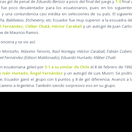
tras gol de penal de
Eduardo Berizzo
a poco del final del juego y
1-0
final 
e fue poco desalentador para los ecuatorianos, pues en los siguiente
o y una contundencia casi inédita en selecciones de su país. El siguient
a, Baldivieso, Etcheverry,
etc. Ecuador fue muy superior a la escuadra de
l Fernández, Cléber Chalá, Héctor Carabalí
y un autogol de Juan Carlo
fue de Mauricio Ramos.
 oncena y se vio así:
to Montaño, Máximo Tenorio, Raúl Noriega; Héctor Carabalí, Fabián Cubero
gel Fernández (Edison Maldonado), Eduardo Hurtado, Kléber Chalá
ión ecuatoriana goleó por
5-1 a su similar de Chile
el 8 de febrero de 1992
e Iván Hurtado, Ángel Fernández
y un autogol de Luis Musrri. Se podrí
e, Ecuador ganó el grupo con 6 puntos y 8 de gol diferencia. Avanzó a l
l camino a Argentina. También siendo sorpresivo eso en su grupo.