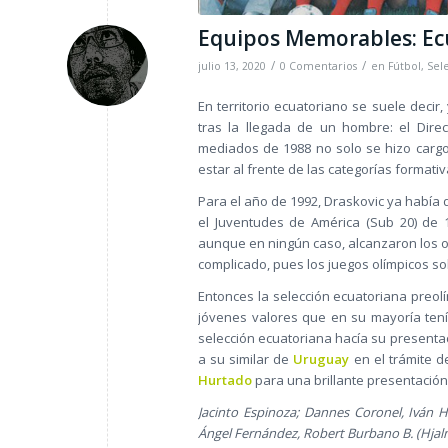
Equipos Memorables: Ec
/
/
julio 13, 2020
0 Comentarios
en
Fútbol
,
Sel
En territorio ecuatoriano se suele deci
tras la llegada de un hombre: el Dire
mediados de 1988 no solo se hizo cargo 
estar al frente de las categorías formativ
Para el año de 1992, Draskovic ya había di
el Juventudes de América (Sub 20) de 
aunque en ningún caso, alcanzaron los ob
complicado, pues los juegos olímpicos so
Entonces la selección ecuatoriana preol
jóvenes valores que en su mayoría tení
selección ecuatoriana hacía su presentac
a su similar de
Uruguay
en el trámite d
Hurtado
para una brillante presentación
Jacinto Espinoza; Dannes Coronel, Iván 
Ángel Fernández, Robert Burbano B. (Hja