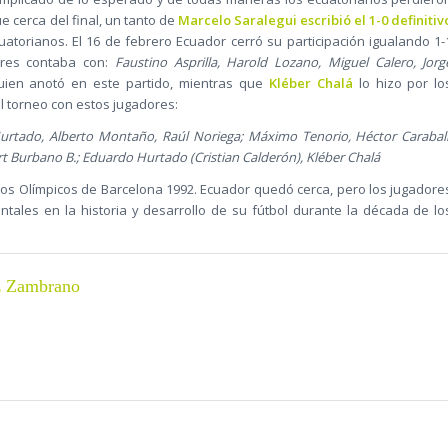
 cerca del final, un tanto de
Marcelo Saralegui escribió el 1-0 definitiv
uatorianos. El 16 de febrero Ecuador cerró su participación igualando 1-
ores contaba con:
Faustino Asprilla, Harold Lozano, Miguel Calero, Jorg
ien anotó en este partido, mientras que
Kléber Chalá
lo hizo por lo
l torneo con estos jugadores:
Hurtado, Alberto Montaño, Raúl Noriega; Máximo Tenorio, Héctor Carabalí
 Burbano B.; Eduardo Hurtado (Cristian Calderón), Kléber Chalá
os Olímpicos de Barcelona 1992. Ecuador quedó cerca, pero los jugadore
ntales en la historia y desarrollo de su fútbol durante la década de lo
z Zambrano