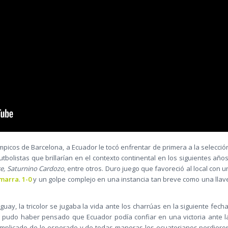
límpicos de Barcelona, a Ecuador le tocó enfrentar de primera a la selecció
tbolistas que brillarían en el contexto continental en los siguientes años
ce, Saturnino Cardozo
, entre otros. Duro juego que favoreció al local con u
amarra
.
1-0
y un golpe complejo en una instancia tan breve como una llav
guay, la tricolor se jugaba la vida ante los charrúas en la siguiente fecha
se pudo haber pensado que Ecuador podía confiar en una victoria ante l
omplicado de lo esperado y de todas maneras los ecuatorianos perdiero