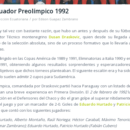
uador Preolímpico 1992
/
ección Ecuatoriana
por
Edison Guapaz Zambrano
r, y tal vez con bastante razón, que hubo un antes y después de su fútbo
ctor Técnico montenegrino
Dusan Draskovic
, quien desde su llegada 
de la selección absoluta, sino de un proceso formativo que lo llevaría 
as.
rigido en las Copas América de 1989 y 1991, Eliminatorias a Italia 1990 y e
1991, obteniendo algunos resultados sorprendentes y esperanzadores
jetivos que dichos torneos planteaban. El siguiente escalón era y ha sid
lo suelen admitir 2 cupos para Sudamérica.
ímpica, comandada por Draskovic partió hacia Paraguay con un listado d
an una breve experiencia en Primera División. El
2 de febrero de 1992
l
ión en el Defensores del Chaco y dio el gran golpe al superar nítidament
el juego y por un marcador de 2-0. Goles de
Eduardo Hurtado
y
Patrici
 que contó con los siguientes jugadores:
Hurtado, Alberto Montaño, Raúl Noriega; Héctor Carabalí, Máximo Tenorio
lmar Zambrano); Eduardo Hurtado, Patricio Hurtado (Fabián Cubero)