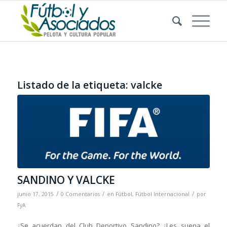
Listado de la etiqueta:
valcke
SANDINO Y VALCKE
/
/
/
junio 17, 2015
0 Comentarios
en
Fútbol
,
Fútbol Internacional
por
FyA
¿Se acuerdan del Club Deportivo Sandino? ¿Les suena el