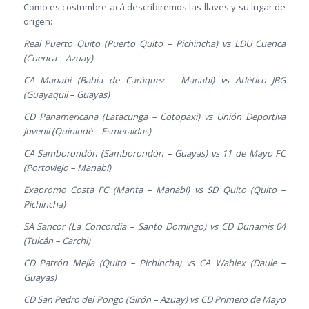
Como es costumbre acá describiremos las llaves y su lugar de
origen:
Real Puerto Quito (Puerto Quito – Pichincha) vs LDU Cuenca
(Cuenca – Azuay)
CA Manabí (Bahía de Caráquez – Manabí) vs Atlético JBG
(Guayaquil – Guayas)
CD Panamericana (Latacunga – Cotopaxi) vs Unión Deportiva
Juvenil (Quinindé – Esmeraldas)
CA Samborondón (Samborondón – Guayas) vs 11 de Mayo FC
(Portoviejo – Manabí)
Exapromo Costa FC (Manta – Manabí) vs SD Quito (Quito –
Pichincha)
SA Sancor (La Concordia – Santo Domingo) vs CD Dunamis 04
(Tulcán – Carchi)
CD Patrón Mejía (Quito – Pichincha) vs CA Wahlex (Daule –
Guayas)
CD San Pedro del Pongo (Girón – Azuay) vs CD Primero de Mayo