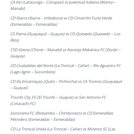
CA Kin (Latacunga – Cotopaxi) vs Juventud Italiana (Manta –
Manabí)
CD Ibarra (Ibarra – Imbabura) vs CD Cimarrón Furia Verde
(Esmeraldas – Esmeraldas)
CS Patria (Guayaquil – Guayas) vs CD Quevedo (Quevedo – Los
Ríos)
CSD Grecia (Chone – Manabí) vs Naranja Mekánica FC (Durán –
Guayas)
CD Ciudadelas del Norte (La Troncal – Cañar) – Río Aguarico FC
(Lago Agrio – Sucumbíos)
CD Da Encarnaçao (Quito – Pichincha) vs CA Toreros (Guayaquil
– Guayas)
Triunfo City FC (El Triunfo – Guayas) vs San Antonio FC
(Cotacachi FC)
Sonorama FC (Riobamba – Chimborazo) vs CD Esmeraldas
Petrolero (Esmeraldas – Esmeraldas)
CD La Troncal Unida (La Troncal – Cañar) vs Mineros SC (Las