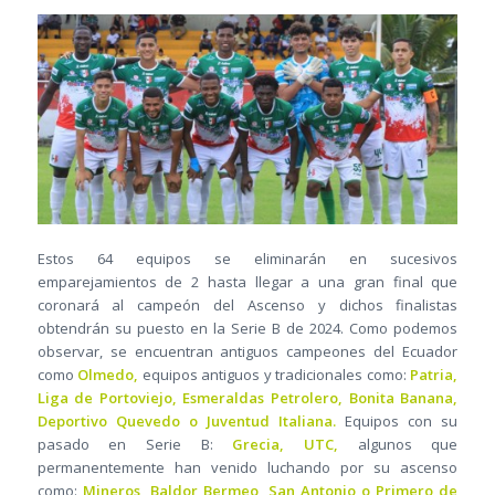
Estos 64 equipos se eliminarán en sucesivos
emparejamientos de 2 hasta llegar a una gran final que
coronará al campeón del Ascenso y dichos finalistas
obtendrán su puesto en la Serie B de 2024. Como podemos
observar, se encuentran antiguos campeones del Ecuador
como
Olmedo,
equipos antiguos y tradicionales como:
Patria,
Liga de Portoviejo, Esmeraldas Petrolero, Bonita Banana,
Deportivo Quevedo o Juventud Italiana.
Equipos con su
pasado en Serie B:
Grecia, UTC,
algunos que
permanentemente han venido luchando por su ascenso
como:
Mineros, Baldor Bermeo, San Antonio o Primero de