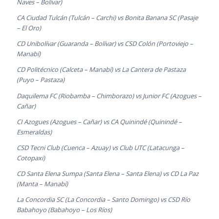
Naves – Bolívar)
CA Ciudad Tulcán (Tulcán – Carchi) vs Bonita Banana SC (Pasaje
– El Oro)
CD Unibolívar (Guaranda – Bolívar) vs CSD Colón (Portoviejo –
Manabí)
CD Politécnico (Calceta – Manabí) vs La Cantera de Pastaza
(Puyo – Pastaza)
Daquilema FC (Riobamba – Chimborazo) vs Junior FC (Azogues –
Cañar)
CI Azogues (Azogues – Cañar) vs CA Quinindé (Quinindé –
Esmeraldas)
CSD Tecni Club (Cuenca – Azuay) vs Club UTC (Latacunga –
Cotopaxi)
CD Santa Elena Sumpa (Santa Elena – Santa Elena) vs CD La Paz
(Manta – Manabí)
La Concordia SC (La Concordia – Santo Domingo) vs CSD Río
Babahoyo (Babahoyo – Los Ríos)