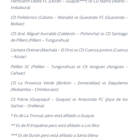
Ferrocarril Oeste FC (Durán – Guayas***) vs CD Ibarra (Ibarra –
Imbabura)
CD Politécnico (Calceta – Manabí) vs Guaranda FC (Guaranda –
Bolívar)
CD Gral. Miguel Iturralde (Calderón – Pichincha) vs CD Santiago
de Píllaro (Píllaro – Tungurahua)
Cantera Orense (Machala – El Oro) vs CD Cuenca Juniors (Cuenca
– Azuay)
Pelileo SC (Pelileo – Tungurahua) vs CA Azogues (Azogues –
Cañaar)
CD La Provincia Verde (Borbón – Esmeraldas) vs Daquilema
(Riobamba – Chimborazo)
CS Patria (Guayaquil – Guayas) vs Anaconda FC (Joya de los
Sachas – Orellana)
* Es de La Troncal, pero está afiliado a Guayas
** Es de El Empalme pero está afiliado a Los Ríos
*** Es de Durán pero está afiliado a Santa Elena