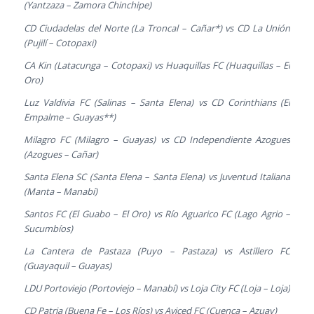
(Yantzaza – Zamora Chinchipe)
CD Ciudadelas del Norte (La Troncal – Cañar*) vs CD La Unión
(Pujilí – Cotopaxi)
CA Kin (Latacunga – Cotopaxi) vs Huaquillas FC (Huaquillas – El
Oro)
Luz Valdivia FC (Salinas – Santa Elena) vs CD Corinthians (El
Empalme – Guayas**)
Milagro FC (Milagro – Guayas) vs CD Independiente Azogues
(Azogues – Cañar)
Santa Elena SC (Santa Elena – Santa Elena) vs Juventud Italiana
(Manta – Manabí)
Santos FC (El Guabo – El Oro) vs Río Aguarico FC (Lago Agrio –
Sucumbíos)
La Cantera de Pastaza (Puyo – Pastaza) vs Astillero FC
(Guayaquil – Guayas)
LDU Portoviejo (Portoviejo – Manabí) vs Loja City FC (Loja – Loja)
CD Patria (Buena Fe – Los Ríos) vs Aviced FC (Cuenca – Azuay)