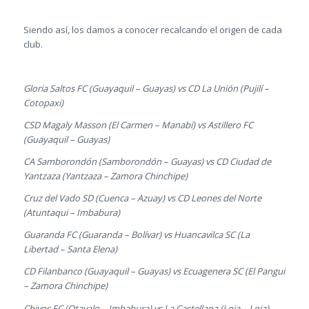
Siendo así, los damos a conocer recalcando el origen de cada
club.
Gloria Saltos FC (Guayaquil – Guayas) vs CD La Unión (Pujilí –
Cotopaxi)
CSD Magaly Masson (El Carmen – Manabí) vs Astillero FC
(Guayaquil – Guayas)
CA Samborondón (Samborondón – Guayas) vs CD Ciudad de
Yantzaza (Yantzaza – Zamora Chinchipe)
Cruz del Vado SD (Cuenca – Azuay) vs CD Leones del Norte
(Atuntaqui – Imbabura)
Guaranda FC (Guaranda – Bolívar) vs Huancavilca SC (La
Libertad – Santa Elena)
CD Filanbanco (Guayaquil – Guayas) vs Ecuagenera SC (El Pangui
– Zamora Chinchipe)
Chivos FC (Otavalo – Imbabura) vs La Castellana (Loja – Loja)