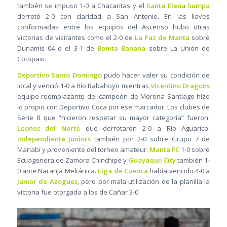
también se impuso 1-0 a Chacaritas y el
Santa Elena Sumpa
derrotó 2-0 con claridad a San Antonio. En las llaves
conformadas entre los equipos del Ascenso hubo otras
victorias de visitantes como el 2-0 de
La Paz de Manta
sobre
Dunamis 04 o el 3-1 de
Bonita Banana
sobre La Unión de
Cotopaxi.
Deportivo Santo Domingo
pudo hacer valer su condición de
local y venció 1-0 a Río Babahoyo mientras
Vicentino Dragons
equipo reemplazante del campeón de Morona Santiago hizo
lo propio con Deportivo Coca por ese marcador. Los clubes de
Serie B que “hicieron respetar su mayor categoría” fueron:
Leones del Norte
que derrotaron 2-0 a Río Aguarico.
Independiente Juniors
también por 2-0 sobre Grupo 7 de
Manabí y proveniente del torneo amateur.
Manta FC
1-0 sobre
Ecuagenera de Zamora Chinchipe y
Guayaquil City
también 1-
0 ante Naranja Mekánica.
Liga de Cuenca
había vencido 4-0 a
Junior de Azogues
, pero por mala utilización de la planilla la
victoria fue otorgada a los de Cañar 3-0.