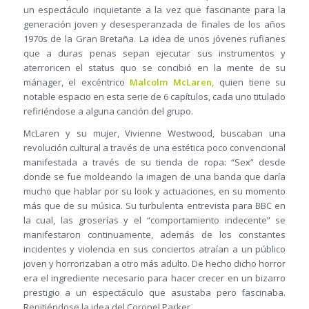
un espectáculo inquietante a la vez que fascinante para la
generación joven y desesperanzada de finales de los años
1970s de la Gran Bretaña. La idea de unos jóvenes rufianes
que a duras penas sepan ejecutar sus instrumentos y
aterroricen el status quo se concibió en la mente de su
mánager, el excéntrico
Malcolm McLaren,
quien tiene su
notable espacio en esta serie de 6 capítulos, cada uno titulado
refiriéndose a alguna canción del grupo.
McLaren y su mujer, Vivienne Westwood, buscaban una
revolución cultural a través de una estética poco convencional
manifestada a través de su tienda de ropa: “Sex” desde
donde se fue moldeando la imagen de una banda que daría
mucho que hablar por su look y actuaciones, en su momento
más que de su música. Su turbulenta entrevista para BBC en
la cual, las groserías y el “comportamiento indecente” se
manifestaron continuamente, además de los constantes
incidentes y violencia en sus conciertos atraían a un público
joven y horrorizaban a otro más adulto. De hecho dicho horror
era el ingrediente necesario para hacer crecer en un bizarro
prestigio a un espectáculo que asustaba pero fascinaba.
Repitiéndose la idea del Coronel Parker.