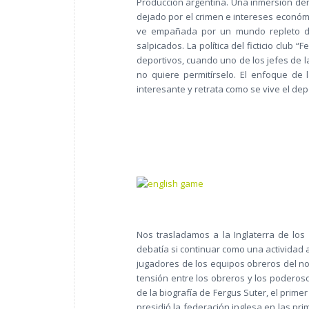
Producción argentina. Una inmersión den
dejado por el crimen e intereses económ
ve empañada por un mundo repleto de
salpicados. La política del ficticio club 
deportivos, cuando uno de los jefes de 
no quiere permitírselo. El enfoque de 
interesante y retrata como se vive el dep
Nos trasladamos a la Inglaterra de los 
debatía si continuar como una actividad 
jugadores de los equipos obreros del nor
tensión entre los obreros y los poderoso
de la biografía de Fergus Suter, el primer
presidió la federación inglesa en las pri