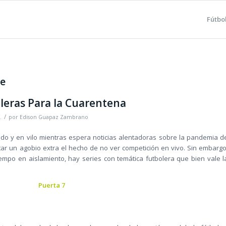
Fútbo
me
eras Para la Cuarentena
/
.
por
Edison Guapaz Zambrano
o y en vilo mientras espera noticias alentadoras sobre la pandemia d
tar un agobio extra el hecho de no ver competición en vivo. Sin embargo
empo en aislamiento, hay series con temática futbolera que bien vale l
s
Puerta 7