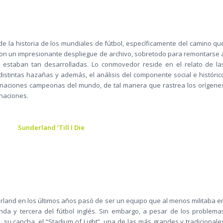
 la historia de los mundiales de fútbol, específicamente del camino qu
n un impresionante despliegue de archivo, sobretodo para remontarse 
estaban tan desarrolladas. Lo conmovedor reside en el relato de la
istintas hazañas y además, el análisis del componente social e históric
tas naciones campeonas del mundo, de tal manera que rastrea los orígene
 naciones.
Sunderland ‘Till I Die
erland en los últimos años pasó de ser un equipo que al menos militaba e
nda y tercera del fútbol inglés. Sin embargo, a pesar de los problema
 su cancha, el “Stadium of Light”, una de las más grandes y tradicionale