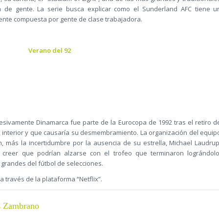
a de gente. La serie busca explicar como el Sunderland AFC tiene u
ente compuesta por gente de clase trabajadora.
Verano del 92
esivamente Dinamarca fue parte de la Eurocopa de 1992 tras el retiro d
 interior y que causaría su desmembramiento. La organización del equip
, más la incertidumbre por la ausencia de su estrella, Michael Laudrup
creer que podrían alzarse con el trofeo que terminaron lográndolo
grandes del fútbol de selecciones.
través de la plataforma “Netflix”.
z Zambrano