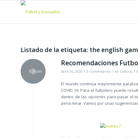
Listado de la etiqueta:
the english ga
Recomendaciones Futbol
/
/
abril 26, 2020
0 Comentarios
en
Cultura
,
T.V
El mundo continúa mayormente paralizad
COVID 19. Para el futbolero puede resul
dentro de las opciones para pasar el ti
pena mirar. Vamos por unas sugerencia