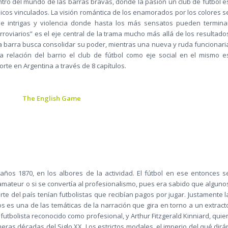
tro del mundo de las barras bravas, donde la pasión un club de fútbol e
icos vinculados. La visión romántica de los enamorados por los colores s
 intrigas y violencia donde hasta los más sensatos pueden termina
“Ferroviarios” es el eje central de la trama mucho más allá de los resultado
la barra busca consolidar su poder, mientras una nueva y ruda funcionari
la relación del barrio el club de fútbol como eje social en el mismo e
orte en Argentina a través de 8 capítulos.
The English Game
años 1870, en los albores de la actividad. El fútbol en ese entonces s
amateur o si se convertía al profesionalismo, pues era sabido que alguno
te del país tenían futbolistas que recibían pagos por jugar. Justamente l
s es una de las temáticas de la narración que gira en torno a un extract
 futbolista reconocido como profesional, y Arthur Fitzgerald Kinniard, quie
meras décadas del Siglo XX. Los estrictos modales, el imperio del qué dirá