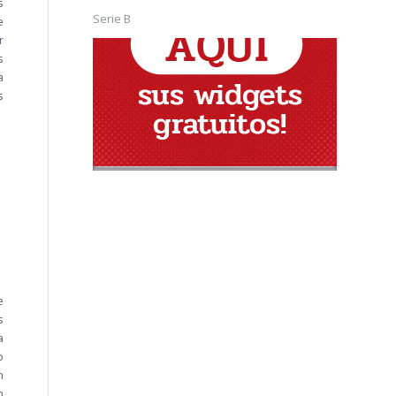
s
Serie B
e
r
s
a
s
e
s
a
o
n
n