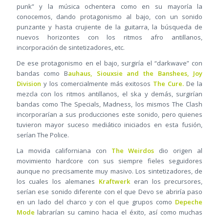
punk” y la música ochentera como en su mayoría la
conocemos, dando protagonismo al bajo, con un sonido
punzante y hasta crujiente de la guitarra, la búsqueda de
nuevos horizontes con los ritmos afro antillanos,
incorporación de sintetizadores, etc.
De ese protagonismo en el bajo, surgiría el “darkwave” con
bandas como B
auhaus, Siouxsie and the Banshees, Joy
Division
y los comercialmente más exitosos
The Cure.
De la
mezcla con los ritmos antillanos, el ska y demás, surgirían
bandas como The Specials, Madness, los mismos The Clash
incorporarían a sus producciones este sonido, pero quienes
tuvieron mayor suceso mediático iniciados en esta fusión,
serían The Police.
La movida californiana con
The Weirdos
dio origen al
movimiento hardcore con sus siempre fieles seguidores
aunque no precisamente muy masivo. Los sintetizadores, de
los cuales los alemanes
Kraftwerk
eran los precursores,
serían ese sonido diferente con el que Devo se abriría paso
en un lado del charco y con el que grupos como
Depeche
Mode
labrarían su camino hacia el éxito, así como muchas