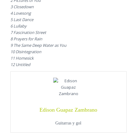
2 Pictures of You
3 Closedown
4 Lovesong
5 Last Dance
6 Lullaby
7 Fascination Street
8 Prayers for Rain
9 The Same Deep Water as You
10 Disintegration
11 Homesick
12 Untitled
Edison Guapaz Zambrano
Guitarras y gol