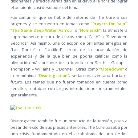
disonantes y efectos varios dan en el clavo a la hora de lograr
el ambiente casi desolador del tema.
Fue común el que se hable del retorno de The Cure a sus
orígenes y se encuentra en temas como
“Prayers for Rain”
,
“The Same Deep Water As You”
o
“Homesick”
, la atmósfera
supremamente oscura de discos como “Faith” o “Seventeen
Seconds”. Así mismo, una colección de brillantes arreglos en
“Las Dance” o “Untitled”, fruto de la acumulación de
experiencia y de la que bien se podría calificar como la
alineación más brillante de la banda com Smith – Gallup –
Thompson – Williams y O’Donnell. Otras como
“Closedown”
o
la homónima
“Disintegration”
. serían una ventana hacia el
futuro. Los temas que no fueron tomados en cuenta como
sencillos contaban con largas introducciones instrumentales
generalmente.
Disintegration también fue un producto de la tensión, pues a
pesar del éxito de sus placas anteriores, The Cure pasaba por
una crisis fundamentada en el alcoholismo de uno de los