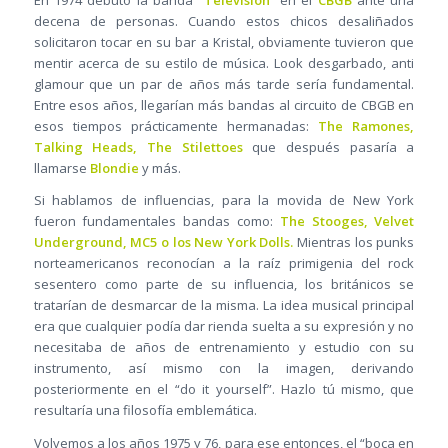
En 1974 debutó la banda
“Television”
en el
CBGB
ante una
decena de personas. Cuando estos chicos desaliñados
solicitaron tocar en su bar a Kristal, obviamente tuvieron que
mentir acerca de su estilo de música. Look desgarbado, anti
glamour que un par de años más tarde sería fundamental.
Entre esos años, llegarían más bandas al circuito de CBGB en
esos tiempos prácticamente hermanadas:
The Ramones,
Talking Heads, The Stilettoes
que después pasaría a
llamarse
Blondie
y más.
Si hablamos de influencias, para la movida de New York
fueron fundamentales bandas como:
The Stooges, Velvet
Underground, MC5 o los New York Dolls.
Mientras los punks
norteamericanos reconocían a la raíz primigenia del rock
sesentero como parte de su influencia, los británicos se
tratarían de desmarcar de la misma. La idea musical principal
era que cualquier podía dar rienda suelta a su expresión y no
necesitaba de años de entrenamiento y estudio con su
instrumento, así mismo con la imagen, derivando
posteriormente en el “do it yourself”. Hazlo tú mismo, que
resultaría una filosofía emblemática.
Volvemos a los años 1975 y 76, para ese entonces, el “boca en