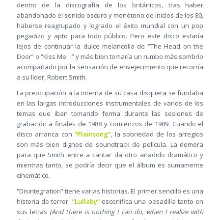
dentro de la discografía de los británicos, tras haber
abandonado el sonido oscuro y monótono de inicios de los 80,
haberse reagrupado y logrado el éxito mundial con un pop
pegadizo y apto para todo público. Pero este disco estaría
lejos de continuar la dulce melancolía de “The Head on the
Door” o “Kiss Me…” y más bien tomaría un rumbo más sombrío
acompañado por la sensación de envejecimiento que recorría
a su líder, Robert Smith.
La preocupación a la interna de su casa disquera se fundaba
en las largas introducciones instrumentales de varios de los
temas que iban tomando forma durante las sesiones de
grabación a finales de 1988 y comienzos de 1989. Cuando el
disco arranca con
“Plainsong”
, la sobriedad de los arreglos
son más bien dignos de soundtrack de película. La demora
para que Smith entre a cantar da otro añadido dramático y
mientras tanto, se podría decir que el álbum es sumamente
cinemático.
“Disintegration” tiene varias historias. El primer sencillo es una
historia de terror.
“Lullaby”
escenifica una pesadilla tanto en
sus letras
(And there is nothing I can do, when I realize with