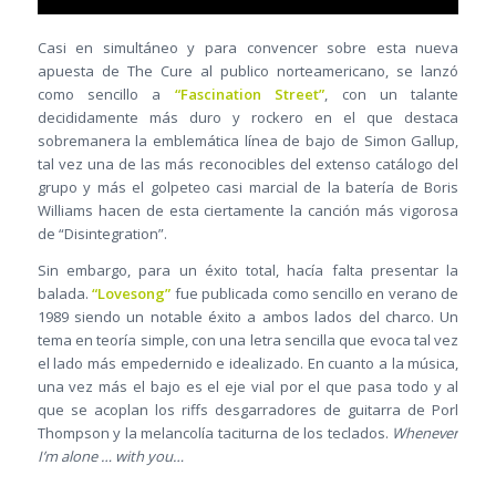
Casi en simultáneo y para convencer sobre esta nueva
apuesta de The Cure al publico norteamericano, se lanzó
como sencillo a
“Fascination Street”
, con un talante
decididamente más duro y rockero en el que destaca
sobremanera la emblemática línea de bajo de Simon Gallup,
tal vez una de las más reconocibles del extenso catálogo del
grupo y más el golpeteo casi marcial de la batería de Boris
Williams hacen de esta ciertamente la canción más vigorosa
de “Disintegration”.
Sin embargo, para un éxito total, hacía falta presentar la
balada.
“Lovesong”
fue publicada como sencillo en verano de
1989 siendo un notable éxito a ambos lados del charco. Un
tema en teoría simple, con una letra sencilla que evoca tal vez
el lado más empedernido e idealizado. En cuanto a la música,
una vez más el bajo es el eje vial por el que pasa todo y al
que se acoplan los riffs desgarradores de guitarra de Porl
Thompson y la melancolía taciturna de los teclados.
Whenever
I’m alone … with you…