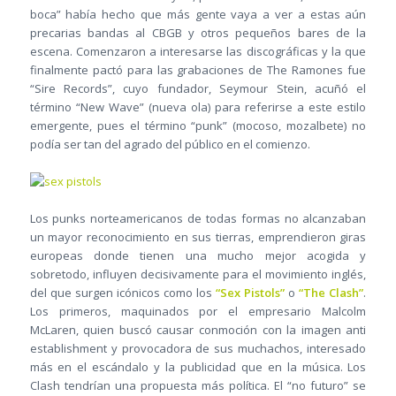
boca” había hecho que más gente vaya a ver a estas aún
precarias bandas al CBGB y otros pequeños bares de la
escena. Comenzaron a interesarse las discográficas y la que
finalmente pactó para las grabaciones de The Ramones fue
“Sire Records”, cuyo fundador, Seymour Stein, acuñó el
término “New Wave” (nueva ola) para referirse a este estilo
emergente, pues el término “punk” (mocoso, mozalbete) no
podía ser tan del agrado del público en el comienzo.
Los punks norteamericanos de todas formas no alcanzaban
un mayor reconocimiento en sus tierras, emprendieron giras
europeas donde tienen una mucho mejor acogida y
sobretodo, influyen decisivamente para el movimiento inglés,
del que surgen icónicos como los
“Sex Pistols”
o
“The Clash”
.
Los primeros, maquinados por el empresario Malcolm
McLaren, quien buscó causar conmoción con la imagen anti
establishment y provocadora de sus muchachos, interesado
más en el escándalo y la publicidad que en la música. Los
Clash tendrían una propuesta más política. El “no futuro” se