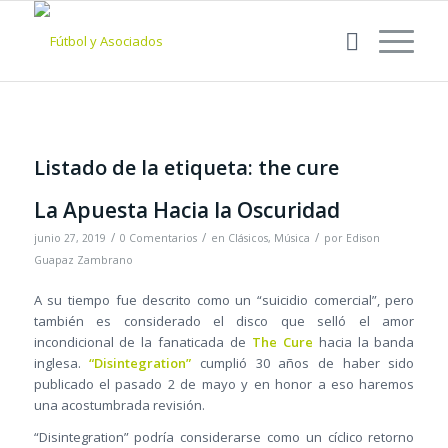
Listado de la etiqueta:
the cure
La Apuesta Hacia la Oscuridad
/
/
/
junio 27, 2019
0 Comentarios
en
Clásicos
,
Música
por
Edison
Guapaz Zambrano
A su tiempo fue descrito como un “suicidio comercial”, pero
también es considerado el disco que selló el amor
incondicional de la fanaticada de
The Cure
hacia la banda
inglesa.
“Disintegration”
cumplió 30 años de haber sido
publicado el pasado 2 de mayo y en honor a eso haremos
una acostumbrada revisión.
“Disintegration” podría considerarse como un cíclico retorno