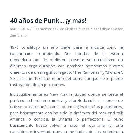
40 años de Punk… ¡y más!
/
/
/
abril 1, 2016
3 Comentarios
en
Clásicos
,
Música
por
Edison Guapaz
Zambrano
1976 constituyó un año clave para la música como la
continuamos concibiendo. Dos bandas de la escena
neoyorkina por fin pudieron plasmar su entusiasmo en
álbumes larga duración, con nombres homónimos y como
cimientos de un magnífico legado: “The Ramones” y “Blondie”.
Se dice que 1976 fue el año del punk, aunque se lo puede
rastrear desde un poco antes.
Indiscutiblemente es New York la ciudad donde se gesta el
punk como fenómeno musical y sobretodo cultural, a pesar de
que se lo asocia más con el boom inglés de años posteriores,
pero básicamente esa ha sido la dinámica del rock and roll:
América lo concibe, la Britania lo perfecciona. El punk
básicamente buscó volver a hacer el rock and roll una
cuestión de juventud, pues a mediados de los setenta, la