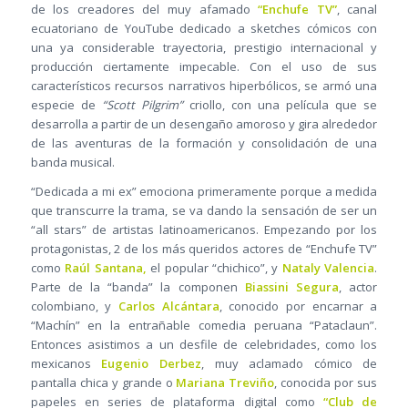
de los creadores del muy afamado
“Enchufe TV”
, canal
ecuatoriano de YouTube dedicado a sketches cómicos con
una ya considerable trayectoria, prestigio internacional y
producción ciertamente impecable. Con el uso de sus
característicos recursos narrativos hiperbólicos, se armó una
especie de
“Scott Pilgrim”
criollo, con una película que se
desarrolla a partir de un desengaño amoroso y gira alrededor
de las aventuras de la formación y consolidación de una
banda musical.
“Dedicada a mi ex” emociona primeramente porque a medida
que transcurre la trama, se va dando la sensación de ser un
“all stars” de artistas latinoamericanos. Empezando por los
protagonistas, 2 de los más queridos actores de “Enchufe TV”
como
Raúl Santana,
el popular “chichico”, y
Nataly Valencia
.
Parte de la “banda” la componen
Biassini Segura
, actor
colombiano, y
Carlos Alcántara
, conocido por encarnar a
“Machín” en la entrañable comedia peruana “Pataclaun”.
Entonces asistimos a un desfile de celebridades, como los
mexicanos
Eugenio Derbez
, muy aclamado cómico de
pantalla chica y grande o
Mariana Treviño
, conocida por sus
papeles en series de plataforma digital como
“Club de