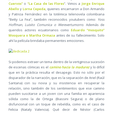
Cuervos”
o
“La Casa de las Flores
”. Vimos a
Jorge Enrique
Abello
y
Lorna Cepeda
, quienes encarnaron a Don Armando
y Patricia Fernández en la totémica telenovela colombiana
“Betty La Fea”, también reconocidos youtubers como:
Yoss
Hoffman, Luisito Comunica o Werevertumorro
. Además de
queridos actores ecuatorianos como
Eduardo “mosquito”
Mosquera o Martha Ormaza
antes de su fallecimiento. Solo
ahí la película brindaba permanentes emociones.
Si podemos extraer un tema dentro de la vertiginosa sucesión
de escenas cómicas es el
camino hacia la madurez
y lo difícil
que en la práctica resulta el desapego. Esto no sólo por el
disparador de la narración, que es la separación de Ariel (Raúl
Santana) con su novia y su insistencia en recuperar la
relación, sino también de los sentimientos que ese camino
pueden suscitarse a un joven con una familia en apariencia
sólida como la de Ortega (Biassini Segura) o de plano
disfuncional con un toque de rebeldía, como es el caso de
Felicia (Nataly Valencia). Qué decir de Néstor (Carlos