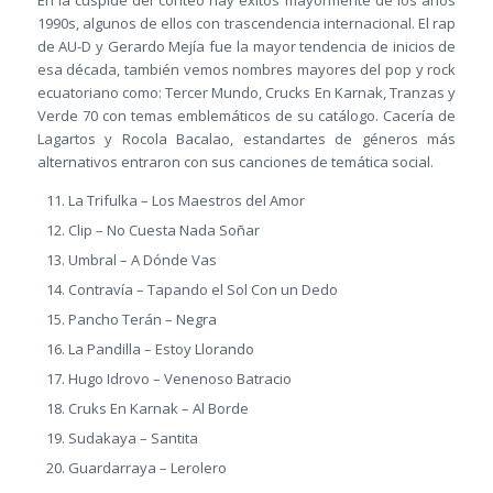
En la cúspide del conteo hay éxitos mayormente de los años
1990s, algunos de ellos con trascendencia internacional. El rap
de AU-D y Gerardo Mejía fue la mayor tendencia de inicios de
esa década, también vemos nombres mayores del pop y rock
ecuatoriano como: Tercer Mundo, Crucks En Karnak, Tranzas y
Verde 70 con temas emblemáticos de su catálogo. Cacería de
Lagartos y Rocola Bacalao, estandartes de géneros más
alternativos entraron con sus canciones de temática social.
La Trifulka – Los Maestros del Amor
Clip – No Cuesta Nada Soñar
Umbral – A Dónde Vas
Contravía – Tapando el Sol Con un Dedo
Pancho Terán – Negra
La Pandilla – Estoy Llorando
Hugo Idrovo – Venenoso Batracio
Cruks En Karnak – Al Borde
Sudakaya – Santita
Guardarraya – Lerolero