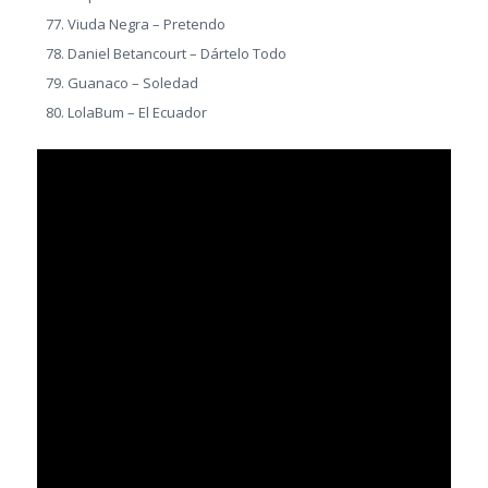
Viuda Negra – Pretendo
Daniel Betancourt – Dártelo Todo
Guanaco – Soledad
LolaBum – El Ecuador