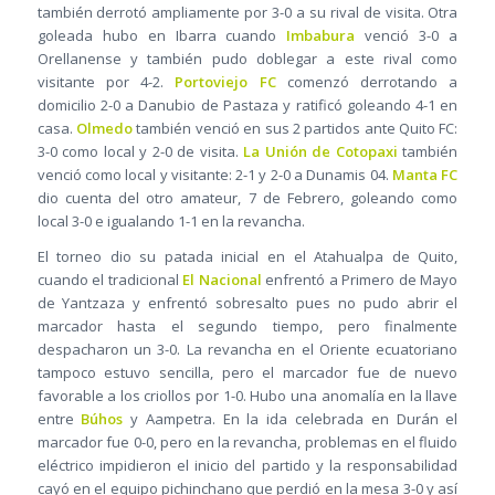
también derrotó ampliamente por 3-0 a su rival de visita. Otra
goleada hubo en Ibarra cuando
Imbabura
venció 3-0 a
Orellanense y también pudo doblegar a este rival como
visitante por 4-2.
Portoviejo FC
comenzó derrotando a
domicilio 2-0 a Danubio de Pastaza y ratificó goleando 4-1 en
casa.
Olmedo
también venció en sus 2 partidos ante Quito FC:
3-0 como local y 2-0 de visita.
La Unión de Cotopaxi
también
venció como local y visitante: 2-1 y 2-0 a Dunamis 04.
Manta FC
dio cuenta del otro amateur, 7 de Febrero, goleando como
local 3-0 e igualando 1-1 en la revancha.
El torneo dio su patada inicial en el Atahualpa de Quito,
cuando el tradicional
El Nacional
enfrentó a Primero de Mayo
de Yantzaza y enfrentó sobresalto pues no pudo abrir el
marcador hasta el segundo tiempo, pero finalmente
despacharon un 3-0. La revancha en el Oriente ecuatoriano
tampoco estuvo sencilla, pero el marcador fue de nuevo
favorable a los criollos por 1-0. Hubo una anomalía en la llave
entre
Búhos
y Aampetra. En la ida celebrada en Durán el
marcador fue 0-0, pero en la revancha, problemas en el fluido
eléctrico impidieron el inicio del partido y la responsabilidad
cayó en el equipo pichinchano que perdió en la mesa 3-0 y así