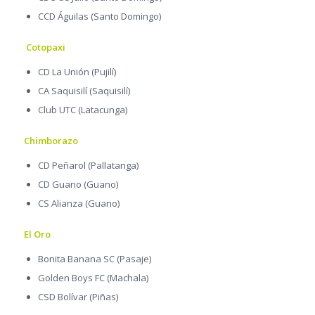
CCD Águilas (Santo Domingo)
Cotopaxi
CD La Unión (Pujilí)
CA Saquisilí (Saquisilí)
Club UTC (Latacunga)
Chimborazo
CD Peñarol (Pallatanga)
CD Guano (Guano)
CS Alianza (Guano)
El Oro
Bonita Banana SC (Pasaje)
Golden Boys FC (Machala)
CSD Bolívar (Piñas)