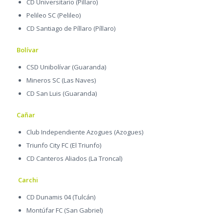
CD Universitario (Píllaro)
Pelileo SC (Pelileo)
CD Santiago de Píllaro (Píllaro)
Bolívar
CSD Unibolívar (Guaranda)
Mineros SC (Las Naves)
CD San Luis (Guaranda)
Cañar
Club Independiente Azogues (Azogues)
Triunfo City FC (El Triunfo)
CD Canteros Aliados (La Troncal)
Carchi
CD Dunamis 04 (Tulcán)
Montúfar FC (San Gabriel)