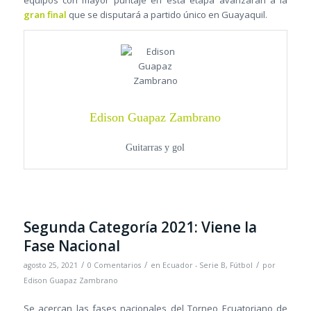
equipos con mayor puntaje en esta etapa avanzarán a la
gran final
que se disputará a partido único en Guayaquil.
Edison Guapaz Zambrano
Guitarras y gol
Segunda Categoría 2021: Viene la
Fase Nacional
/
/
/
agosto 25, 2021
0 Comentarios
en
Ecuador - Serie B
,
Fútbol
por
Edison Guapaz Zambrano
Se acercan las fases nacionales del Torneo Ecuatoriano de