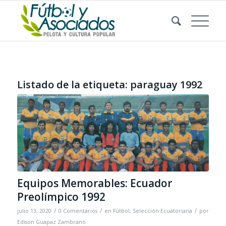
Listado de la etiqueta:
paraguay 1992
Equipos Memorables: Ecuador
Preolímpico 1992
/
/
/
julio 13, 2020
0 Comentarios
en
Fútbol
,
Selección Ecuatoriana
por
Edison Guapaz Zambrano