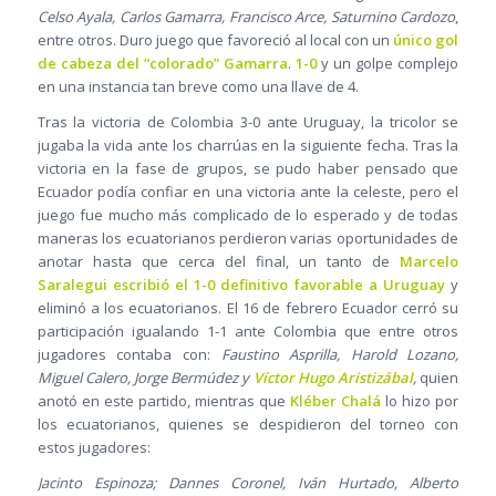
Celso Ayala, Carlos Gamarra, Francisco Arce, Saturnino Cardozo
,
entre otros. Duro juego que favoreció al local con un
único gol
de cabeza del “colorado” Gamarra
.
1-0
y un golpe complejo
en una instancia tan breve como una llave de 4.
Tras la victoria de Colombia 3-0 ante Uruguay, la tricolor se
jugaba la vida ante los charrúas en la siguiente fecha. Tras la
victoria en la fase de grupos, se pudo haber pensado que
Ecuador podía confiar en una victoria ante la celeste, pero el
juego fue mucho más complicado de lo esperado y de todas
maneras los ecuatorianos perdieron varias oportunidades de
anotar hasta que cerca del final, un tanto de
Marcelo
Saralegui escribió el 1-0 definitivo favorable a Uruguay
y
eliminó a los ecuatorianos. El 16 de febrero Ecuador cerró su
participación igualando 1-1 ante Colombia que entre otros
jugadores contaba con:
Faustino Asprilla, Harold Lozano,
Miguel Calero, Jorge Bermúdez y
Víctor Hugo Aristizábal
,
quien
anotó en este partido, mientras que
Kléber Chalá
lo hizo por
los ecuatorianos, quienes se despidieron del torneo con
estos jugadores:
Jacinto Espinoza; Dannes Coronel, Iván Hurtado, Alberto