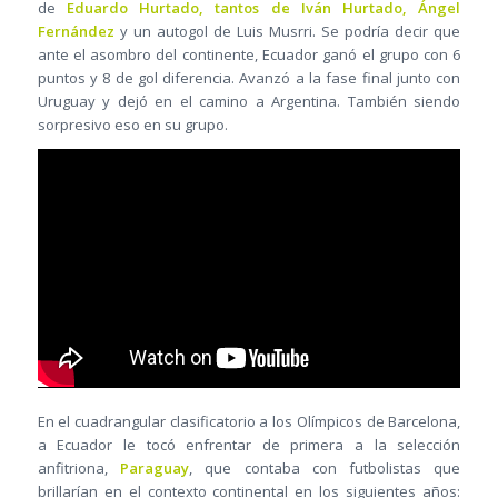
de
Eduardo Hurtado, tantos de Iván Hurtado, Ángel
Fernández
y un autogol de Luis Musrri. Se podría decir que
ante el asombro del continente, Ecuador ganó el grupo con 6
puntos y 8 de gol diferencia. Avanzó a la fase final junto con
Uruguay y dejó en el camino a Argentina. También siendo
sorpresivo eso en su grupo.
En el cuadrangular clasificatorio a los Olímpicos de Barcelona,
a Ecuador le tocó enfrentar de primera a la selección
anfitriona,
Paraguay
, que contaba con futbolistas que
brillarían en el contexto continental en los siguientes años: