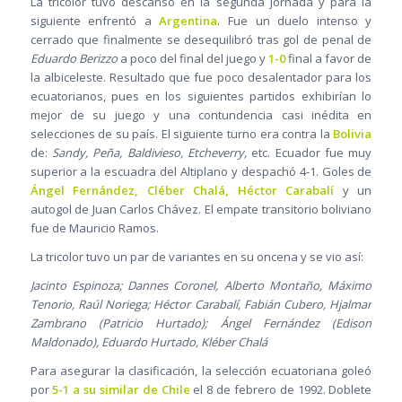
La tricolor tuvo descanso en la segunda jornada y para la
siguiente enfrentó a
Argentina
. Fue un duelo intenso y
cerrado que finalmente se desequilibró tras gol de penal de
Eduardo Berizzo
a poco del final del juego y
1-0
final a favor de
la albiceleste. Resultado que fue poco desalentador para los
ecuatorianos, pues en los siguientes partidos exhibirían lo
mejor de su juego y una contundencia casi inédita en
selecciones de su país. El siguiente turno era contra la
Bolivia
de:
Sandy, Peña, Baldivieso, Etcheverry,
etc. Ecuador fue muy
superior a la escuadra del Altiplano y despachó 4-1. Goles de
Ángel Fernández, Cléber Chalá, Héctor Carabalí
y un
autogol de Juan Carlos Chávez. El empate transitorio boliviano
fue de Mauricio Ramos.
La tricolor tuvo un par de variantes en su oncena y se vio así:
Jacinto Espinoza; Dannes Coronel, Alberto Montaño, Máximo
Tenorio, Raúl Noriega; Héctor Carabalí, Fabián Cubero, Hjalmar
Zambrano (Patricio Hurtado); Ángel Fernández (Edison
Maldonado), Eduardo Hurtado, Kléber Chalá
Para asegurar la clasificación, la selección ecuatoriana goleó
por
5-1 a su similar de Chile
el 8 de febrero de 1992. Doblete