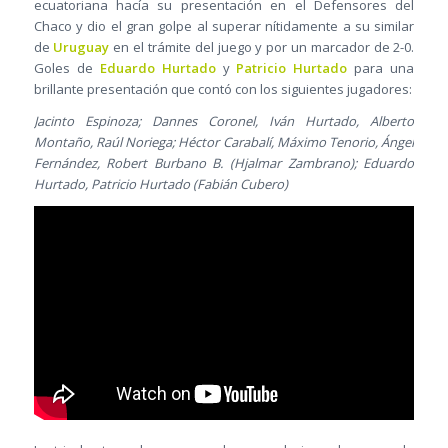
ecuatoriana hacía su presentación en el Defensores del
Chaco y dio el gran golpe al superar nítidamente a su similar
de
Uruguay
en el trámite del juego y por un marcador de 2-0.
Goles de
Eduardo Hurtado
y
Patricio Hurtado
para una
brillante presentación que contó con los siguientes jugadores:
Jacinto Espinoza; Dannes Coronel, Iván Hurtado, Alberto
Montaño, Raúl Noriega; Héctor Carabalí, Máximo Tenorio, Ángel
Fernández, Robert Burbano B. (Hjalmar Zambrano); Eduardo
Hurtado, Patricio Hurtado (Fabián Cubero)