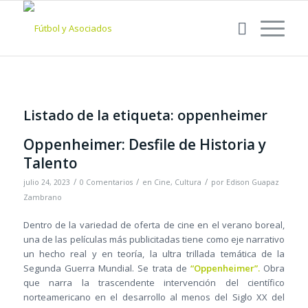
Listado de la etiqueta:
oppenheimer
Oppenheimer: Desfile de Historia y
Talento
/
/
/
julio 24, 2023
0 Comentarios
en
Cine
,
Cultura
por
Edison Guapaz
Zambrano
Dentro de la variedad de oferta de cine en el verano boreal,
una de las películas más publicitadas tiene como eje narrativo
un hecho real y en teoría, la ultra trillada temática de la
Segunda Guerra Mundial. Se trata de
“Oppenheimer”.
Obra
que narra la trascendente intervención del científico
norteamericano en el desarrollo al menos del Siglo XX del