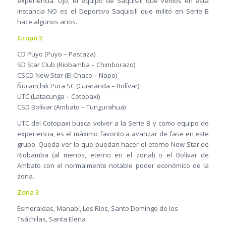
experiencia. Ojo, el equipo de Saquisilí que vemos en esta
instancia NO es el Deportivo Saquisilí que militó en Serie B
hace algunos años.
Grupo 2
CD Puyo (Puyo – Pastaza)
SD Star Club (Riobamba – Chimborazo)
CSCD New Star (El Chaco – Napo)
Ñucanchik Pura SC (Guaranda – Bolívar)
UTC (Latacunga – Cotopaxi)
CSD Bolívar (Ambato – Tungurahua)
UTC del Cotopaxi busca volver a la Serie B y como equipo de
experiencia, es el máximo favorito a avanzar de fase en este
grupo. Queda ver lo que puedan hacer el eterno New Star de
Riobamba (al menos, eterno en el zonal) o el Bolívar de
Ambato con el normalmente notable poder económico de la
zona.
Zona 3
Esmeraldas, Manabí, Los Ríos, Santo Domingo de los
Tsáchilas, Santa Elena