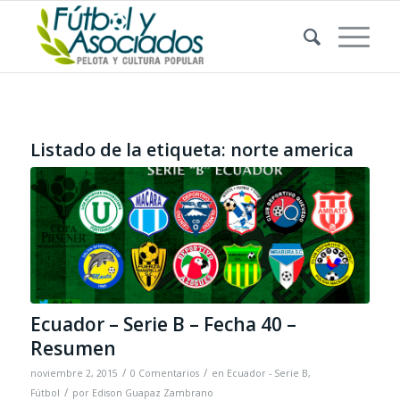
Listado de la etiqueta:
norte america
Ecuador – Serie B – Fecha 40 –
Resumen
/
/
noviembre 2, 2015
0 Comentarios
en
Ecuador - Serie B
,
/
Fútbol
por
Edison Guapaz Zambrano