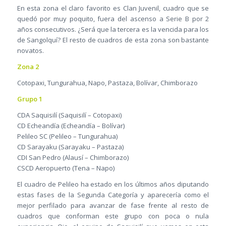
En esta zona el claro favorito es Clan Juvenil, cuadro que se
quedó por muy poquito, fuera del ascenso a Serie B por 2
años consecutivos. ¿Será que la tercera es la vencida para los
de Sangolquí? El resto de cuadros de esta zona son bastante
novatos.
Zona 2
Cotopaxi, Tungurahua, Napo, Pastaza, Bolívar, Chimborazo
Grupo 1
CDA Saquisilí (Saquisilí – Cotopaxi)
CD Echeandía (Echeandía – Bolívar)
Pelileo SC (Pelileo – Tungurahua)
CD Sarayaku (Sarayaku – Pastaza)
CDI San Pedro (Alausí – Chimborazo)
CSCD Aeropuerto (Tena – Napo)
El cuadro de Pelileo ha estado en los últimos años diputando
estas fases de la Segunda Categoría y aparecería como el
mejor perfilado para avanzar de fase frente al resto de
cuadros que conforman este grupo con poca o nula