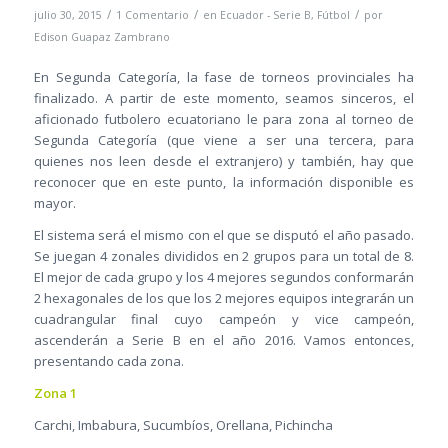
/
/
/
julio 30, 2015
1 Comentario
en
Ecuador - Serie B
,
Fútbol
por
Edison Guapaz Zambrano
En Segunda Categoría, la fase de torneos provinciales ha
finalizado. A partir de este momento, seamos sinceros, el
aficionado futbolero ecuatoriano le para zona al torneo de
Segunda Categoría (que viene a ser una tercera, para
quienes nos leen desde el extranjero) y también, hay que
reconocer que en este punto, la información disponible es
mayor.
El sistema será el mismo con el que se disputó el año pasado.
Se juegan 4 zonales divididos en 2 grupos para un total de 8.
El mejor de cada grupo y los 4 mejores segundos conformarán
2 hexagonales de los que los 2 mejores equipos integrarán un
cuadrangular final cuyo campeón y vice campeón,
ascenderán a Serie B en el año 2016. Vamos entonces,
presentando cada zona.
Zona 1
Carchi, Imbabura, Sucumbíos, Orellana, Pichincha