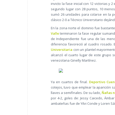
invicto la fase inicial con 12 victorias y
segundo lugar con 28 puntos, 10 menos
sumó 26 unidades para colarse en la po
clásico 2-0 a Técnico Universitario deján
En la zona norte el dominio fue bastant
Valle
terminaron la fase regular sumando
de Independiente fue una de las menos
diferencia favoreció al cuadro rosado.
Universitaria
con un plantel mayorment
alcanzó el cuarto lugar de este grupo 
venezolana Ginelly Martínez.
Ya en cuartos de final.
Deportivo Cuenc
cotejos, tuvo que emplear la aparición s
llaves a semifinales. De su lado,
Ñañas n
por 4-2, goles de: Jessy Caicedo, Ámba
ambateñas fue de Yilvi Conde y Loren Sá