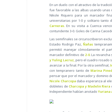
En un duelo con el atractivo de la tradi
fue favorable a las albas usando unas m
Nikole Riquero para un marcador fin
universitarias por 1-0 y solitario tanto
Carneras.
En su visita a Cuenca venci
contundente 3-0. Goles de Carina Caicedo
Las semifinales se circunscribieron exclus
Estadio Rodrigo Paz,
Ñañas
tempraname
permitió manejar cómodamente el par
marcador definitivo de
2-0
. La revancha 
y Yuling Lacruz,
pero el cuadro rosado s
avanzar a la final. Por la otra semifinal,
I
con tempranero tanto de
Marina Pine
pensar que por el marcador y dominio d
Nicole Charcopa
daba esperanza al el
dobletes de
Charcopa y Madelin Riera
c
Independiente habían anotado
Yuriana Á