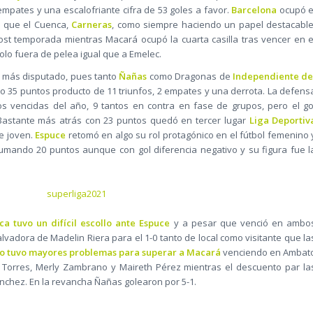
 2 empates y una escalofriante cifra de 53 goles a favor.
Barcelona
ocupó e
 que el Cuenca,
Carneras
, como siempre haciendo un papel destacable
st temporada mientras Macará ocupó la cuarta casilla tras vencer en e
dolo fuera de pelea igual que a Emelec.
e más disputado, pues tanto
Ñañas
como Dragonas de
Independiente de
 35 puntos producto de 11 triunfos, 2 empates y una derrota. La defens
 vencidas del año, 9 tantos en contra en fase de grupos, pero el go
 Bastante más atrás con 23 puntos quedó en tercer lugar
Liga Deportiv
e joven.
Espuce
retomó en algo su rol protagónico en el fútbol femenino 
sumando 20 puntos aunque con gol diferencia negativo y su figura fue l
a tuvo un difícil escollo ante Espuce
y a pesar que venció en ambo
alvadora de Madelin Riera para el 1-0 tanto de local como visitante que la
o tuvo mayores problemas para superar a Macará
venciendo en Ambat
r Torres, Merly Zambrano y Maireth Pérez mientras el descuento par la
nchez. En la revancha Ñañas golearon por 5-1.