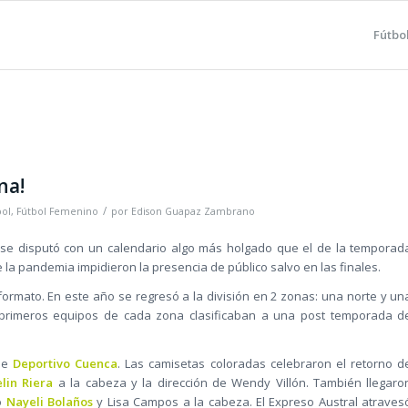
Fútbo
na!
/
bol
,
Fútbol Femenino
por
Edison Guapaz Zambrano
 se disputó con un calendario algo más holgado que el de la temporad
 la pandemia impidieron la presencia de público salvo en las finales.
rmato. En este año se regresó a la división en 2 zonas: una norte y un
 primeros equipos de cada zona clasificaban a una post temporada d
 de
Deportivo Cuenca
. Las camisetas coloradas celebraron el retorno d
lin Riera
a la cabeza y la dirección de Wendy Villón. También llegaro
o
Nayeli Bolaños
y Lisa Campos a la cabeza. El Expreso Austral atraves