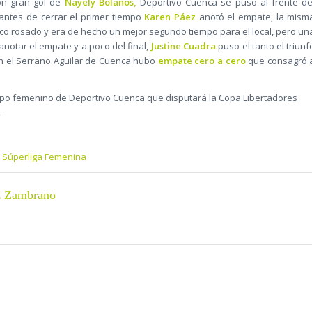
con gran gol de
Nayely Bolaños,
Deportivo Cuenca se puso al frente de
ntes de cerrar el primer tiempo
Karen Páez
anotó el empate, la mism
nco rosado y era de hecho un mejor segundo tiempo para el local, pero un
anotar el empate y a poco del final,
Justine Cuadra
puso el tanto el triunf
en el Serrano Aguilar de Cuenca hubo
empate cero a cero
que consagró 
quipo femenino de Deportivo Cuenca que disputará la Copa Libertadores
.
e
Súperliga Femenina
z Zambrano