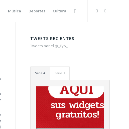
l
Música
Deportes
Cultura
TWEETS RECIENTES
Tweets por el @_FyA_.
Serie A
Serie B
a
a
e
e
n
ó