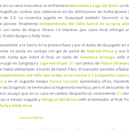
ción en su rama masculina se enfrentaron
Barcelona y Liga de Quito.
La id
agníficas contras que culminaron en las definiciones de Arella Jácome 
al de 2-0. La revancha jugada en Guayaquil también favoreció a la
 de Jácome. Finalmente
Independiente del Valle barrió en su serie ant
ó con tanto de Mayra Olvera 1-0 mientras que como local infringió u
, Evelyn Burgos y Emily Arias.
ivamente a la Sierra. En la primera llave y por el duelo de ida jugado en e
nte se ponía en ventaja con gol de penal de
Maireth Pérez
y eso l
tido hasta que sobre el final un tanto de
Geomara Arreaga
selló e
se jugó en Sangolquí y
Liga venció por 2-1
con tantos de
Hilaris Villasan
e había adelantado a través de Karen Páez. El marcador permitió a Ñaña
ndependiente del Valle derrotaba en su cancha 2-1 a Deportivo Cuenc
da
y en el segundo tiempo
Carina Caicedo
aumentaba cifras, haciend
e las Dragonas se terminaba la hegemonía morlaca, pero el descuento d
enco azuayo que en su casa en cambio despachó un contundente
5-2
do
asi a minuto seguido y
Milagros Barahona
selló el tanteador al final. Po
vila y Emily Arias.