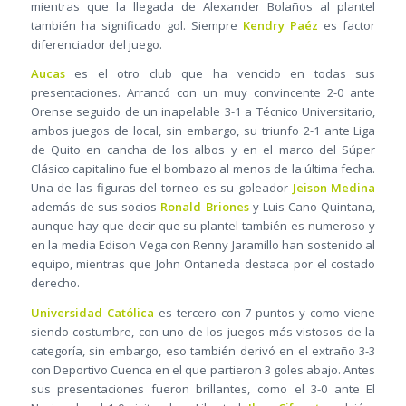
mientras que la llegada de Alexander Bolaños al plantel
también ha significado gol. Siempre
Kendry Paéz
es factor
diferenciador del juego.
Aucas
es el otro club que ha vencido en todas sus
presentaciones. Arrancó con un muy convincente 2-0 ante
Orense seguido de un inapelable 3-1 a Técnico Universitario,
ambos juegos de local, sin embargo, su triunfo 2-1 ante Liga
de Quito en cancha de los albos y en el marco del Súper
Clásico capitalino fue el bombazo al menos de la última fecha.
Una de las figuras del torneo es su goleador
Jeison Medina
además de sus socios
Ronald Briones
y Luis Cano Quintana,
aunque hay que decir que su plantel también es numeroso y
en la media Edison Vega con Renny Jaramillo han sostenido al
equipo, mientras que John Ontaneda destaca por el costado
derecho.
Universidad Católica
es tercero con 7 puntos y como viene
siendo costumbre, con uno de los juegos más vistosos de la
categoría, sin embargo, eso también derivó en el extraño 3-3
con Deportivo Cuenca en el que partieron 3 goles abajo. Antes
sus presentaciones fueron brillantes, como el 3-0 ante El