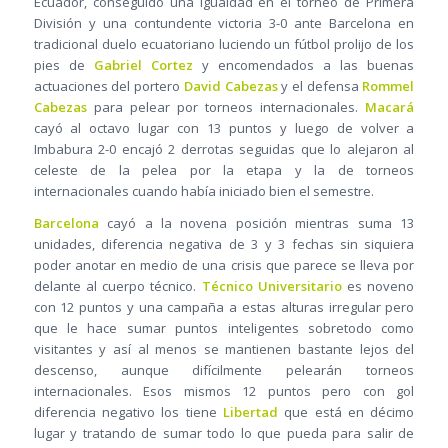
Ecuador, conseguido una igualdad en el torneo de Primera
División y una contundente victoria 3-0 ante Barcelona en
tradicional duelo ecuatoriano luciendo un fútbol prolijo de los
pies de
Gabriel Cortez
y encomendados a las buenas
actuaciones del portero
David Cabezas
y el defensa
Rommel
Cabezas
para pelear por torneos internacionales.
Macará
cayó al octavo lugar con 13 puntos y luego de volver a
Imbabura 2-0 encajó 2 derrotas seguidas que lo alejaron al
celeste de la pelea por la etapa y la de torneos
internacionales cuando había iniciado bien el semestre.
Barcelona
cayó a la novena posición mientras suma 13
unidades, diferencia negativa de 3 y 3 fechas sin siquiera
poder anotar en medio de una crisis que parece se lleva por
delante al cuerpo técnico.
Técnico Universitario
es noveno
con 12 puntos y una campaña a estas alturas irregular pero
que le hace sumar puntos inteligentes sobretodo como
visitantes y así al menos se mantienen bastante lejos del
descenso, aunque difícilmente pelearán torneos
internacionales. Esos mismos 12 puntos pero con gol
diferencia negativo los tiene
Libertad
que está en décimo
lugar y tratando de sumar todo lo que pueda para salir de