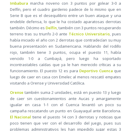
Imbabura
marcha noveno con 3 puntos por golear 3-0 a
Delfín, pero el cuadro gardenio padece de lo mismo que en
Serie B que es el desequilibrio entre un buen ataque y una
endeble defensa, lo que le ha costado aparatosas derrotas
también. Décimo es
Delfín
, también con 3 puntos recuperando
terreno tras su triunfo 2-0 ante
Técnico Universitario
, pues
había iniciado el año con 2 derrotas que contradecían su muy
buena presentación en Sudamericana. Hablando del rodillo
rojo, también tiene 3 puntos, ocupa el puesto 11, había
vencido 1-0 a Cumbayá, pero luego ha soportado
incontrastables caídas que ya le han merecido críticas a su
funcionamiento. El puesto 12 es para
Deportivo Cuenca
que
luego de caer en casa con Emelec al menos rescató empates
visitando a Orense y Universidad Católica.
Orense
también suma 2 unidades, está en puesto 13 y luego
de caer sin cuestionamientos ante Aucas y amargamente
igualar en casa 1-1 con el Cuenca levantó un poco su
campaña rescatando un punto en Guayaquil ante Barcelona.
El Nacional
tiene el puesto 14 con 3 derrotas y noticias que
poco tienen que ver con el desarrollo del juego, pues sus
problemas administrativos les han impedido jugar estas 3