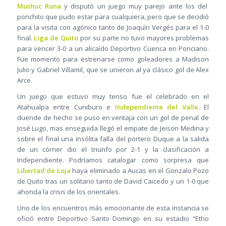
Mushuc Runa
y disputó un juego muy parejo ante los del
ponchito que pudo estar para cualquiera, pero que se decidió
para la visita con agónico tanto de Joaquín Vergés para el 1-0
final.
Liga de Quito
por su parte no tuvo mayores problemas
para vencer 3-0 a un alicaído Deportivo Cuenca en Ponciano.
Fue momento para estrenarse como goleadores a Madison
Julio y Gabriel Villamil, que se unieron al ya clásico gol de Alex
Arce.
Un juego que estuvo muy tenso fue el celebrado en el
Atahualpa entre Cuniburo e
Independiente del Valle
. El
duende de hecho se puso en ventaja con un gol de penal de
José Lugo, mas enseguida llegó el empate de Jeison Medina y
sobre el final una insólita falla del portero Duque a la salida
de un córner dio el triunfo por 2-1 y la clasificación a
Independiente. Podríamos catalogar como sorpresa que
Libertad de Loja
haya eliminado a Aucas en el Gonzalo Pozo
de Quito tras un solitario tanto de David Caicedo y un 1-0 que
ahonda la crisis de los orientales.
Uno de los encuentros más emocionante de esta instancia se
ofició entre Deportivo Santo Domingo en su estadio “Etho