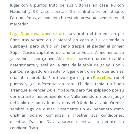
lugar con 6 puntos fruto de sus victorias en casa 1-0 con
Nacional y 3-0 ante Libertad. Su contratación en ataque,
Facundo Pons, al momento ha estado presente siempre en el
marcador.
Liga Deportiva Universitaria
arrancaba el torneo con pie
firme tras vencer 2-1 a Macará en casa y 3-1 visitando a
Cumbayá, pero sufrió un serio traspié al perder el primer
Súper Clásico capitalino del año ante Aucas. Al momento, su
goleador, el paraguayo
Álex Arce
parece una contratación
determinante y está en la cima de la tabla de goleo. Con 6
puntos se quedó en séptimo lugar dentro de lo que aún es
una tabla apretada. El octavo lugar es para
Barcelona
con 4
puntos y gol diferencia en cero. El Ídolo tenía un buen
arranque al vencer 2-0 a Imbabura, pero fue golpeado por su
derrota ante Independiente del Valle siendo un buen juego
del Ídolo de todas formas, mas el 0-0 de local ante Orense
sembró algo de dudas. Justamente un ex bananero como
Cristhian Solano comienza a mostrar sus condiciones,
mientras Damián Díaz aparece mientras lo permite su
condición física.