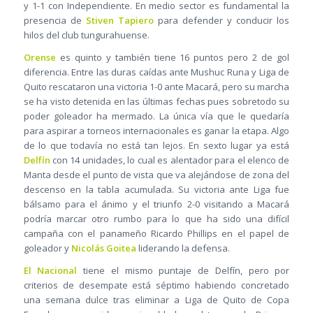
y 1-1 con Independiente. En medio sector es fundamental la
presencia de
Stiven Tapiero
para defender y conducir los
hilos del club tungurahuense.
Orense
es quinto y también tiene 16 puntos pero 2 de gol
diferencia. Entre las duras caídas ante Mushuc Runa y Liga de
Quito rescataron una victoria 1-0 ante Macará, pero su marcha
se ha visto detenida en las últimas fechas pues sobretodo su
poder goleador ha mermado. La única vía que le quedaría
para aspirar a torneos internacionales es ganar la etapa. Algo
de lo que todavía no está tan lejos. En sexto lugar ya está
Delfín
con 14 unidades, lo cual es alentador para el elenco de
Manta desde el punto de vista que va alejándose de zona del
descenso en la tabla acumulada. Su victoria ante Liga fue
bálsamo para el ánimo y el triunfo 2-0 visitando a Macará
podría marcar otro rumbo para lo que ha sido una difícil
campaña con el panameño Ricardo Phillips en el papel de
goleador y
Nicolás Goitea
liderando la defensa.
El Nacional
tiene el mismo puntaje de Delfín, pero por
criterios de desempate está séptimo habiendo concretado
una semana dulce tras eliminar a Liga de Quito de Copa