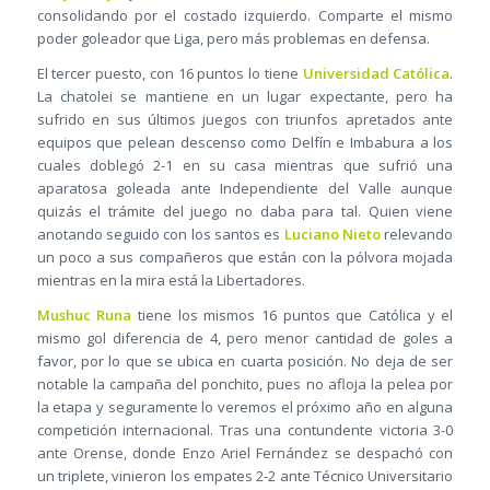
consolidando por el costado izquierdo. Comparte el mismo
poder goleador que Liga, pero más problemas en defensa.
El tercer puesto, con 16 puntos lo tiene
Universidad Católica
.
La chatolei se mantiene en un lugar expectante, pero ha
sufrido en sus últimos juegos con triunfos apretados ante
equipos que pelean descenso como Delfín e Imbabura a los
cuales doblegó 2-1 en su casa mientras que sufrió una
aparatosa goleada ante Independiente del Valle aunque
quizás el trámite del juego no daba para tal. Quien viene
anotando seguido con los santos es
Luciano Nieto
relevando
un poco a sus compañeros que están con la pólvora mojada
mientras en la mira está la Libertadores.
Mushuc Runa
tiene los mismos 16 puntos que Católica y el
mismo gol diferencia de 4, pero menor cantidad de goles a
favor, por lo que se ubica en cuarta posición. No deja de ser
notable la campaña del ponchito, pues no afloja la pelea por
la etapa y seguramente lo veremos el próximo año en alguna
competición internacional. Tras una contundente victoria 3-0
ante Orense, donde Enzo Ariel Fernández se despachó con
un triplete, vinieron los empates 2-2 ante Técnico Universitario