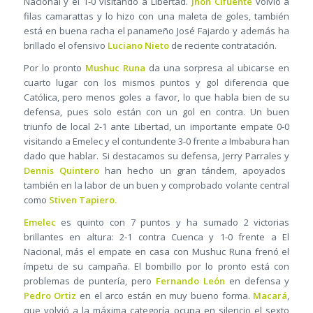
Nacional y el 1-0 visitando a Libertad.
Jhon Cifuente
volvió a
filas camarattas y lo hizo con una maleta de goles, también
está en buena racha el panameño José Fajardo y además ha
brillado el ofensivo
Luciano Nieto
de reciente contratación.
Por lo pronto
Mushuc Runa
da una sorpresa al ubicarse en
cuarto lugar con los mismos puntos y gol diferencia que
Católica, pero menos goles a favor, lo que habla bien de su
defensa, pues solo están con un gol en contra. Un buen
triunfo de local 2-1 ante Libertad, un importante empate 0-0
visitando a Emelec y el contundente 3-0 frente a Imbabura han
dado que hablar. Si destacamos su defensa, Jerry Parrales y
Dennis Quintero
han hecho un gran tándem, apoyados
también en la labor de un buen y comprobado volante central
como
Stiven Tapiero.
Emelec
es quinto con 7 puntos y ha sumado 2 victorias
brillantes en altura: 2-1 contra Cuenca y 1-0 frente a El
Nacional, más el empate en casa con Mushuc Runa frenó el
ímpetu de su campaña. El bombillo por lo pronto está con
problemas de puntería, pero
Fernando León
en defensa y
Pedro Ortiz
en el arco están en muy bueno forma.
Macará
,
que volvió a la máxima categoría ocupa en silencio el sexto