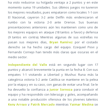
ha visto reducirse su holgada ventaja a 2 puntos y en este
momento suma 19 unidades. Sus últimos juegos no tuvieron
los mejores resultados, pues empataron como locales 1-1 con
El Nacional, cayeron 3-2 ante Delfín más enderezaron el
rumbo con la victoria 2-0 ante Orense. Sus buenas
presentaciones anteriores aún les mantienen como uno de
los mejores equipos en ataque (18 tantos a favor) y defensa
(9 tantos en contra). Mientras algunas de sus estrellas no
pasan sus mejores días,
Bryan Ramírez
por el costado
derecho se ha hecho cargo del equipo. Ezequiel Piovi y
Fernando Cornejo han tenido más claras que oscuras en el
medio sector.
Independiente del Valle
está en segundo lugar con 17
puntos y alcanzó brevemente la punta en la fecha 8. Con sus
empates 1-1 visitando a Libertad y Mushuc Runa más la
categórica victoria 5-2 ante Católica se mantiene en la pelea
por la etapa y en su caso, con ganas de evitar una final. Se le
ha devuelto la confianza a
Junior Sornoza
para conducir el
equipo y ha respondido con liderazgo y goles, acompañando
a una notable producción ofensiva de los jóvenes talentos
Keny Arroyo
y
Patrik Mercado
mientras
Yaimar Medina
se