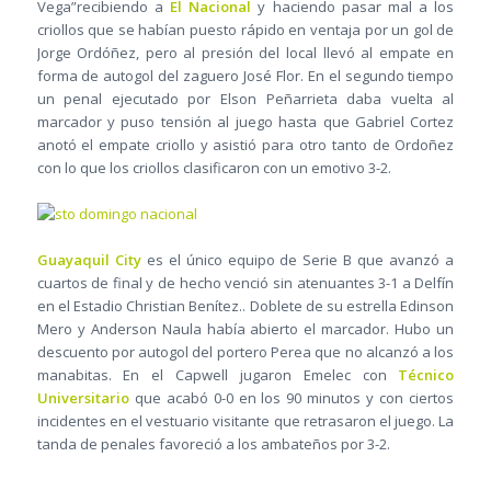
Vega”recibiendo a
El Nacional
y haciendo pasar mal a los
criollos que se habían puesto rápido en ventaja por un gol de
Jorge Ordóñez, pero al presión del local llevó al empate en
forma de autogol del zaguero José Flor. En el segundo tiempo
un penal ejecutado por Elson Peñarrieta daba vuelta al
marcador y puso tensión al juego hasta que Gabriel Cortez
anotó el empate criollo y asistió para otro tanto de Ordoñez
con lo que los criollos clasificaron con un emotivo 3-2.
Guayaquil City
es el único equipo de Serie B que avanzó a
cuartos de final y de hecho venció sin atenuantes 3-1 a Delfín
en el Estadio Christian Benítez.. Doblete de su estrella Edinson
Mero y Anderson Naula había abierto el marcador. Hubo un
descuento por autogol del portero Perea que no alcanzó a los
manabitas. En el Capwell jugaron Emelec con
Técnico
Universitario
que acabó 0-0 en los 90 minutos y con ciertos
incidentes en el vestuario visitante que retrasaron el juego. La
tanda de penales favoreció a los ambateños por 3-2.