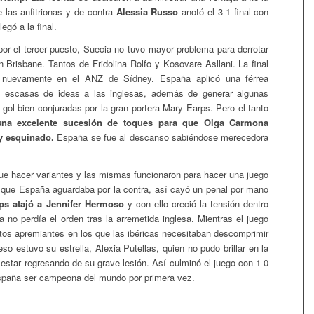
 las anfitrionas y de contra
Alessia Russo
anotó el 3-1 final con
legó a la final.
por el tercer puesto, Suecia no tuvo mayor problema para derrotar
n Brisbane. Tantos de Fridolina Rolfo y Kosovare Asllani. La final
a nuevamente en el ANZ de Sídney. España aplicó una férrea
ó escasas de ideas a las inglesas, además de generar algunas
 gol bien conjuradas por la gran portera Mary Earps. Pero el tanto
u
na excelente sucesión de toques para que Olga Carmona
y esquinado.
España se fue al descanso sabiéndose merecedora
 que hacer variantes y las mismas funcionaron para hacer una juego
 que España aguardaba por la contra, así cayó un penal por mano
ps atajó a Jennifer Hermoso
y con ello creció la tensión dentro
a no perdía el orden tras la arremetida inglesa. Mientras el juego
os apremiantes en los que las ibéricas necesitaban descomprimir
eso estuvo su estrella, Alexia Putellas, quien no pudo brillar en la
 estar regresando de su grave lesión. Así culminó el juego con 1-0
spaña ser campeona del mundo por primera vez.