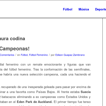
Fútbol
Música
Deport
aura codina
 ¡Campeonas!
/
/
 Comentarios
en
Fútbol
,
Fútbol Femenino
por
Edison Guapaz Zambrano
ndial femenino con un remate emocionante y figuras que van
oria del fútbol femenino. Tras la conformación de las semifinales,
ue habría una nueva selección campeona, cada una haciendo el
 recuperado de una inesperada goleada para pasar por encima de
minar a una favorita como Países Bajos. Al frente estaba
Suecia
2 batacazos eliminando a ex campeonas como Estados Unidos y
ntaban en el
Eden Park de Auckland.
El primer tiempo fue tenso