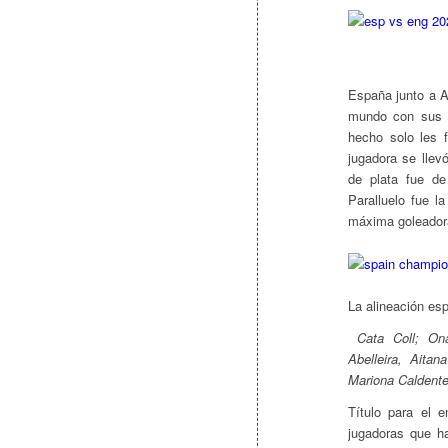
España junto a A
mundo con sus s
hecho solo les 
jugadora se llev
de plata fue d
Paralluelo fue l
máxima goleador
La alineación esp
Cata Coll; Ona
Abelleira, Aita
Mariona Caldent
Título para el 
jugadoras que h