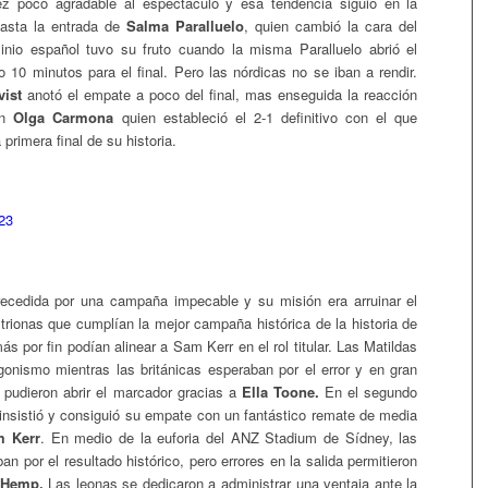
vez poco agradable al espectáculo y esa tendencia siguió en la
asta la entrada de
Salma Paralluelo
, quien cambió la cara del
inio español tuvo su fruto cuando la misma Paralluelo abrió el
o 10 minutos para el final. Pero las nórdicas no se iban a rendir.
ist
anotó el empate a poco del final, mas enseguida la reacción
en
Olga Carmona
quien estableció el 2-1 definitivo con el que
 primera final de su historia.
ecedida por una campaña impecable y su misión era arruinar el
itrionas que cumplían la mejor campaña histórica de la historia de
s por fin podían alinear a Sam Kerr en el rol titular. Las Matildas
gonismo mientras las británicas esperaban por el error y en gran
 pudieron abrir el marcador gracias a
Ella Toone.
En el segundo
 insistió y consiguió su empate con un fantástico remate de media
 Kerr
. En medio de la euforia del ANZ Stadium de Sídney, las
ban por el resultado histórico, pero errores en la salida permitieron
 Hemp.
Las leonas se dedicaron a administrar una ventaja ante la