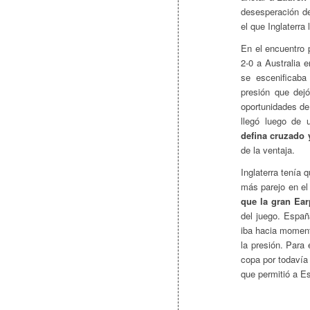
desesperación de
el que Inglaterra l
En el encuentro 
2-0 a Australia e
se escenificab
presión que dej
oportunidades de
llegó luego de 
defina cruzado 
de la ventaja.
Inglaterra tenía
más parejo en el
que la gran Ear
del juego. Españ
iba hacia moment
la presión. Para 
copa por todavía
que permitió a E