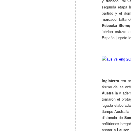
y trabado, tal 
segunda etapa h
partido y el dom
marcador faltand
Rebecka Blomqv
ibérica estuvo 
España jugaría la
Inglaterra
era pr
ánimo de las anf
Australia
y ademá
tomaron el prota
jugada elaborada
tiempo Australia
distancia de
Sam
anfitrionas brega
anotar a
Lauren