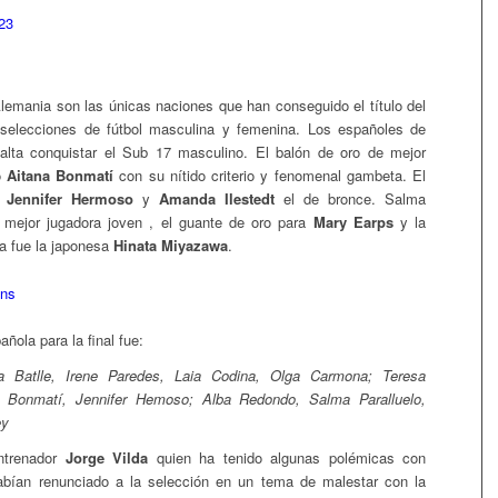
lemania son las únicas naciones que han conseguido el título del
elecciones de fútbol masculina y femenina. Los españoles de
falta conquistar el Sub 17 masculino. El balón de oro de mejor
ó
Aitana Bonmatí
con su nítido criterio y fenomenal gambeta. El
e
Jennifer Hermoso
y
Amanda Ilestedt
el de bronce. Salma
a mejor jugadora joven , el guante de oro para
Mary Earps
y la
a fue la japonesa
Hinata Miyazawa
.
añola para la final fue:
 Batlle, Irene Paredes, Laia Codina, Olga Carmona; Teresa
na Bonmatí, Jennifer Hemoso; Alba Redondo, Salma Paralluelo,
ey
entrenador
Jorge Vilda
quien ha tenido algunas polémicas con
abían renunciado a la selección en un tema de malestar con la