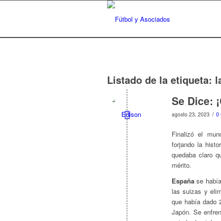
Listado de la etiqueta:
l
Se Dice:
/
agosto 23, 2023
0
Finalizó el mu
forjando la hist
quedaba claro q
mérito.
España
se había
las suizas y eli
que había dado 
Japón. Se enfre