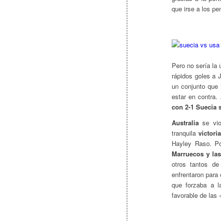
que irse a los pe
Pero no sería la 
rápidos goles a 
un conjunto que 
estar en contra.
con 2-1 Suecia s
Australia
se vio
tranquila
victori
Hayley Raso. Po
Marruecos y la
otros tantos de
enfrentaron para 
que forzaba a l
favorable de las 