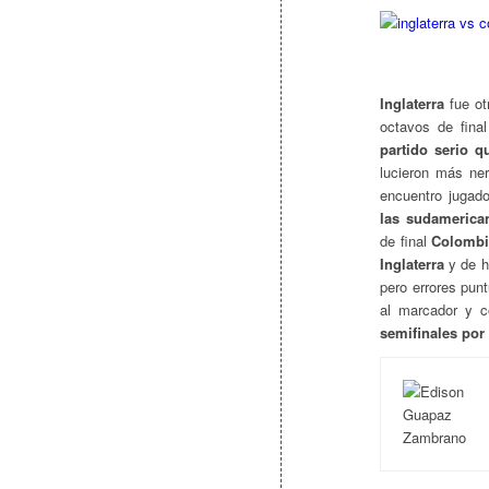
Inglaterra
fue ot
octavos de fina
partido serio q
lucieron más ner
encuentro jugado
las sudamerica
de final
Colombi
Inglaterra
y de h
pero errores pun
al marcador y 
semifinales por 