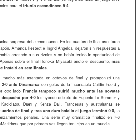
nales para el
triunfo escandinavo 5-4.
única sorpresa del elenco sueco. En los cuartos de final asestaron
Japón. Amanda Ilestedt e Ingrid Angeldal dejaron sin respuestas a
había arrasado a sus rivales y no había tenido la oportunidad de
 Apenas sobre el final Honoka Miyasaki anotó el descuento,
mas
e instaló en semifinales.
 mucho más asentada en octavos de final y protagonizó una
a 2-0 ante Dinamarca
con goles de la incansable Caitlin Foord y
r otro lado
Francia tampoco sufrió mucho ante las novatas
s despachó por 4-0
incluyendo doblete de Eugenie Le Sommer y
 Kadidiatou Diani y Kenza Dali. Francesas y australianas se
c
uartos de final y tras una dura batalla el juego terminó 0-0,
lo
anzamientos penales. Una serie muy dramática finalizó en 7-6
«Matildas» que por primera vez llegan tan lejos en un mundial.