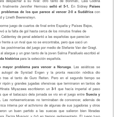
ara despachar a su rival: otro tanto de Bonmatí, Laia Codina
 y finalmente Jennifer Hermoso
selló el 5-1.
En Sídney
Países
 problemas de los que parece al vencer 2-0 a Sudáfrica
con
rd y Lineth Beerensteyn.
orme juego de cuartos de final entre España y Países Bajos,
levó a la falta de gol hasta cerca de los minutos finales de
a Caldentey de penal adelantó a las españolas que parecían
fo frente a un rival que no se encontraba, pero que sacó un
n las postrimerías del juego por medio de Stefanie Van der Gragt.
 al alargue y un gran tanto de la joven Salma Paralluelo escribió el
da histórica
para la selección española.
 mayor problema para vencer a Noruega
. Las asiáticas se
 autogol de Syrstad Engen y la pronta reacción nórdica dio
o tras el tanto de Guro Reiten. Pero en el segundo tiempo se
r nipón y grandes jugadas ofensivas que terminaron en tantos de
Hinata Miyazawa escribieron un
3-1
que hacía imperial el paso
 que el batacazo dela jornada se vio en el juego entre
Suecia y
.
Las norteamericanas no terminaban de convencer, además de
émica interna por el activismo de algunas de sus jugadoras y otros
eron un buen partido a las suecas que salieron bien libradas
tera Zecira Musovic y 0-0 en tiempo reglamentario. El juego tuvo