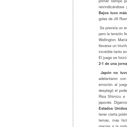
primer tiempo p
reivindicándose
Bajos tuvo más
goles de Jill Roo
Se preveía un en
pero la tensión l
Wellington. Marí
llevarse un triun
increíble tanto e
El juego se forzó
2-1 de una jorna
Japón no tuvo
adelantaron con
emoción al jueg
desplegó el pode
Risa Shimizu e 
japonés. Digamos
Estados Unidos
tener cierta pol
temas, mas hici
gracias a la por