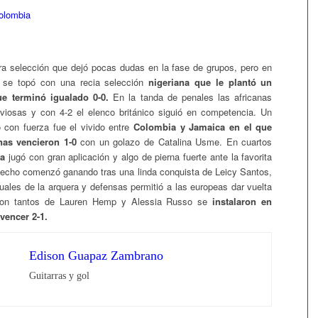
ra selección que dejó pocas dudas en la fase de grupos, pero en
l se topó con una recia selección
nigeriana que le plantó un
ue terminó igualado 0-0.
En la tanda de penales las africanas
viosas y con 4-2 el elenco británico siguió en competencia. Un
 con fuerza fue el vivido entre
Colombia y Jamaica en el que
nas vencieron 1-0
con un golazo de Catalina Usme. En cuartos
a
jugó con gran aplicación y algo de pierna fuerte ante la favorita
echo comenzó ganando tras una linda conquista de Leicy Santos,
tuales de la arquera y defensas permitió a las europeas dar vuelta
con tantos de Lauren Hemp y Alessia Russo se
instalaron en
vencer 2-1.
Edison Guapaz Zambrano
Guitarras y gol