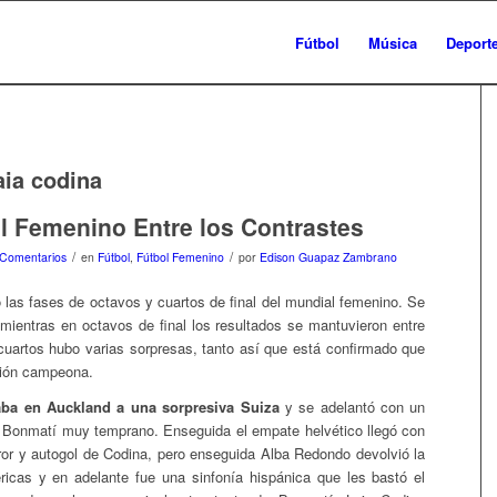
Fútbol
Música
Deport
aia codina
l Femenino Entre los Contrastes
/
/
 Comentarios
en
Fútbol
,
Fútbol Femenino
por
Edison Guapaz Zambrano
 las fases de octavos y cuartos de final del mundial femenino. Se
 mientras en octavos de final los resultados se mantuvieron entre
n cuartos hubo varias sorpresas, tanto así que está confirmado que
ción campeona.
aba en Auckland a una sorpresiva Suiza
y se adelantó con un
 Bonmatí muy temprano. Enseguida el empate helvético llegó con
ror y autogol de Codina, pero enseguida Alba Redondo devolvió la
éricas y en adelante fue una sinfonía hispánica que les bastó el