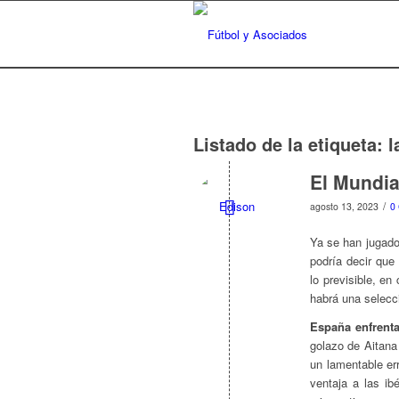
Listado de la etiqueta:
l
El Mundia
/
agosto 13, 2023
0
Ya se han jugado
podría decir que
lo previsible, e
habrá una selec
España enfrent
golazo de Aitana
un lamentable er
ventaja a las ib