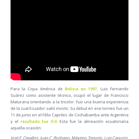
Para la Copa América de
Bolivia en 1997,
Luis Fernando
Suárez como asistente técnico, ocupó el lugar de Francisco
Maturana orientando a la tricolor. Fue una buena experiencia
de la cual Ecuador salió invicto. Su debut en ese torneo fue un
11 de junio en el Félix Capriles de Cochabamba ante Argentina
y el
resultado fue 0-0.
Esta fue la alineación ecuatoriana
aquella ocasión:
José F. Cevallos; Juan C. Burbano, Máximo Tenorio, Luis Capurro,