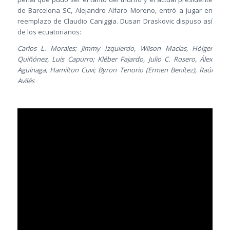
de Barcelona SC, Alejandro Alfaro Moreno, entró a jugar en
reemplazo de Claudio Caniggia. Dusan Draskovic dispuso así
de los ecuatorianos:
Carlos L. Morales; Jimmy Izquierdo, Wilson Macías, Hólger
Quiñónez, Luis Capurro; Kléber Fajardo, Julio C. Rosero, Álex
Aguinaga, Hamilton Cuvi; Byron Tenorio (Ermen Benítez), Raúl
Avilés