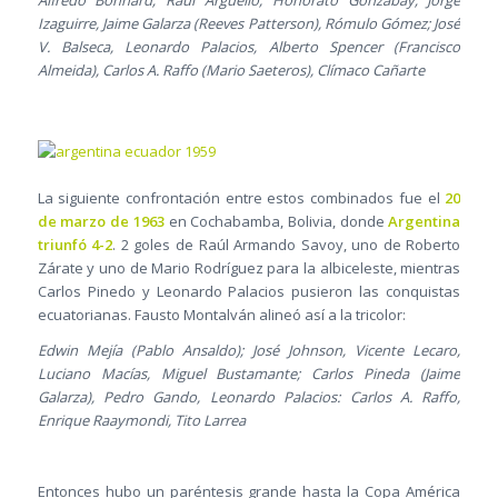
Alfredo Bonnard; Raúl Argüello, Honorato Gonzabay; Jorge
Izaguirre, Jaime Galarza (Reeves Patterson), Rómulo Gómez; José
V. Balseca, Leonardo Palacios, Alberto Spencer (Francisco
Almeida), Carlos A. Raffo (Mario Saeteros), Clímaco Cañarte
La siguiente confrontación entre estos combinados fue el
20
de marzo de 1963
en Cochabamba, Bolivia, donde
Argentina
triunfó 4-2
. 2 goles de Raúl Armando Savoy, uno de Roberto
Zárate y uno de Mario Rodríguez para la albiceleste, mientras
Carlos Pinedo y Leonardo Palacios pusieron las conquistas
ecuatorianas. Fausto Montalván alineó así a la tricolor:
Edwin Mejía (Pablo Ansaldo); José Johnson, Vicente Lecaro,
Luciano Macías, Miguel Bustamante; Carlos Pineda (Jaime
Galarza), Pedro Gando, Leonardo Palacios: Carlos A. Raffo,
Enrique Raaymondi, Tito Larrea
Entonces hubo un paréntesis grande hasta la Copa América