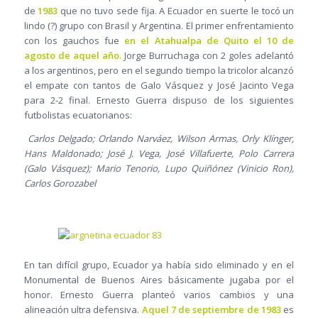
de
1983
que no tuvo sede fija. A Ecuador en suerte le tocó un
lindo (?) grupo con Brasil y Argentina. El primer enfrentamiento
con los gauchos fue
en el Atahualpa de Quito el 10 de
agosto de aquel año.
Jorge Burruchaga con 2 goles adelantó
a los argentinos, pero en el segundo tiempo la tricolor alcanzó
el empate con tantos de Galo Vásquez y José Jacinto Vega
para 2-2 final. Ernesto Guerra dispuso de los siguientes
futbolistas ecuatorianos:
Carlos Delgado; Orlando Narváez, Wilson Armas, Orly Klínger,
Hans Maldonado; José J. Vega, José Villafuerte, Polo Carrera
(Galo Vásquez); Mario Tenorio, Lupo Quiñónez (Vinicio Ron),
Carlos Gorozabel
En tan difícil grupo, Ecuador ya había sido eliminado y en el
Monumental de Buenos Aires básicamente jugaba por el
honor. Ernesto Guerra planteó varios cambios y una
alineación ultra defensiva.
Aquel 7 de septiembre de 1983
es