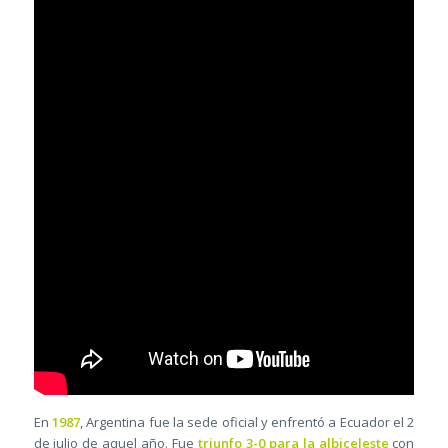
En
1987
, Argentina fue la sede oficial y enfrentó a Ecuador el 2
de julio de aquel año. Fue
triunfo 3-0 para la albiceleste
con