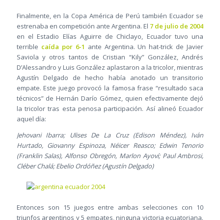
Finalmente, en la Copa América de Perú también Ecuador se
estrenaba en competición ante Argentina. El
7 de julio de 2004
en el Estadio Elías Aguirre de Chiclayo, Ecuador tuvo una
terrible
caída por 6-1
ante Argentina. Un hat-trick de Javier
Saviola y otros tantos de Cristian “Kily” González, Andrés
D’Alessandro y Luis González aplastaron a la tricolor, mientras
Agustín Delgado de hecho había anotado un transitorio
empate. Este juego provocó la famosa frase “resultado saca
técnicos” de Hernán Darío Gómez, quien efectivamente dejó
la tricolor tras esta penosa participación. Así alineó Ecuador
aquel día:
Jehovani Ibarra; Ulises De La Cruz (Edison Méndez), Iván
Hurtado, Giovanny Espinoza, Néicer Reasco; Edwin Tenorio
(Franklin Salas), Alfonso Obregón, Marlon Ayoví; Paul Ambrosi,
Cléber Chalá; Ebelio Ordóñez (Agustín Delgado)
Entonces son 15 juegos entre ambas selecciones con 10
triunfos argentinos y 5 empates, ninguna victoria ecuatoriana.