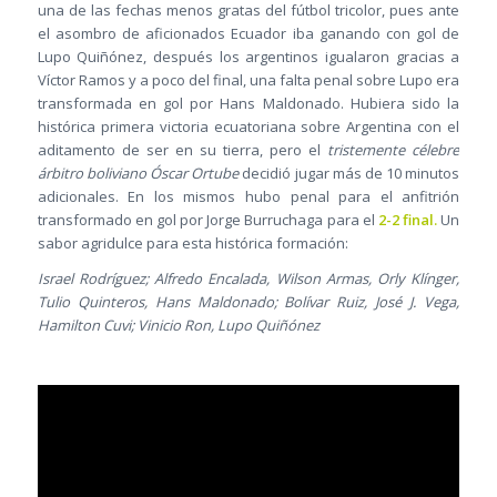
una de las fechas menos gratas del fútbol tricolor, pues ante
el asombro de aficionados Ecuador iba ganando con gol de
Lupo Quiñónez, después los argentinos igualaron gracias a
Víctor Ramos y a poco del final, una falta penal sobre Lupo era
transformada en gol por Hans Maldonado. Hubiera sido la
histórica primera victoria ecuatoriana sobre Argentina con el
aditamento de ser en su tierra, pero el
tristemente célebre
árbitro boliviano Óscar Ortube
decidió jugar más de 10 minutos
adicionales. En los mismos hubo penal para el anfitrión
transformado en gol por Jorge Burruchaga para el
2-2 final.
Un
sabor agridulce para esta histórica formación:
Israel Rodríguez; Alfredo Encalada, Wilson Armas, Orly Klínger,
Tulio Quinteros, Hans Maldonado; Bolívar Ruiz, José J. Vega,
Hamilton Cuvi; Vinicio Ron, Lupo Quiñónez