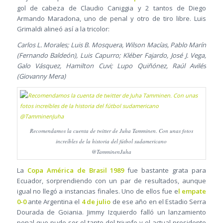
gol de cabeza de Claudio Caniggia y 2 tantos de Diego
Armando Maradona, uno de penal y otro de tiro libre. Luis
Grimaldi alineó así a la tricolor:
Carlos L. Morales; Luis B. Mosquera, Wilson Macías, Pablo Marín
(Fernando Baldeón), Luis Capurro; Kléber Fajardo, José J. Vega,
Galo Vásquez, Hamilton Cuvi; Lupo Quiñónez, Raúl Avilés
(Giovanny Mera)
Recomendamos la cuenta de twitter de Juha Tamminen. Con unas fotos
increíbles de la historia del fútbol sudamericano
@TamminenJuha
La
Copa América de Brasil 1989
fue bastante grata para
Ecuador, sorprendiendo con un par de resultados, aunque
igual no llegó a instancias finales. Uno de ellos fue e
l empate
0-0
ante Argentina el
4 de julio
de ese año en el Estadio Serra
Dourada de Goiania. Jimmy Izquierdo falló un lanzamiento
penal que pudo ser el tanto del triunfo y el actual presidente